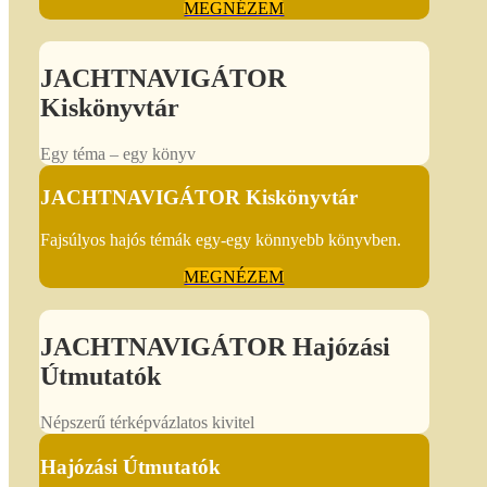
MEGNÉZEM
JACHTNAVIGÁTOR
Kiskönyvtár
Egy téma – egy könyv
JACHTNAVIGÁTOR Kiskönyvtár
Fajsúlyos hajós témák egy-egy könnyebb könyvben.
MEGNÉZEM
JACHTNAVIGÁTOR Hajózási
Útmutatók
Népszerű térképvázlatos kivitel
Hajózási Útmutatók