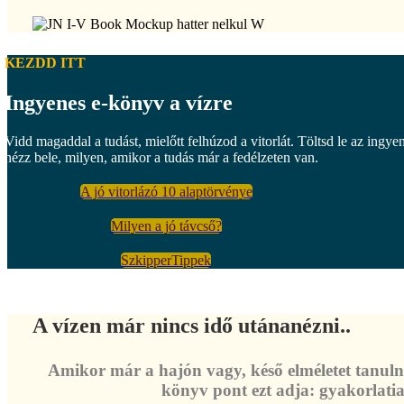
KEZDD ITT
Ingyenes e-könyv a vízre
Vidd magaddal a tudást, mielőtt felhúzod a vitorlát. Töltsd le az ingye
nézz bele, milyen, amikor a tudás már a fedélzeten van.
A jó vitorlázó 10 alaptörvénye
Milyen a jó távcső?
SzkipperTippek
A vízen már nincs idő utánanézni..
Amikor már a hajón vagy, késő elméletet tanulni
könyv pont ezt adja: gyakorlatia