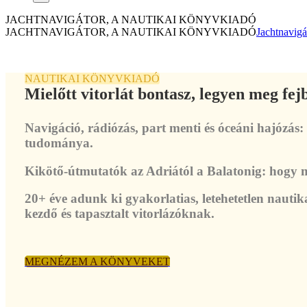
JACHTNAVIGÁTOR, A NAUTIKAI KÖNYVKIADÓ
JACHTNAVIGÁTOR, A NAUTIKAI KÖNYVKIADÓ
Jachtnavigá
NAUTIKAI KÖNYVKIADÓ
Mielőtt vitorlát bontasz, legyen meg fe
Navigáció, rádiózás, part menti és óceáni hajózás:
tudománya.
Kikötő-útmutatók az Adriától a Balatonig: hogy m
20+ éve adunk ki gyakorlatias, letehetetlen nauti
kezdő és tapasztalt vitorlázóknak.
MEGNÉZEM A KÖNYVEKET