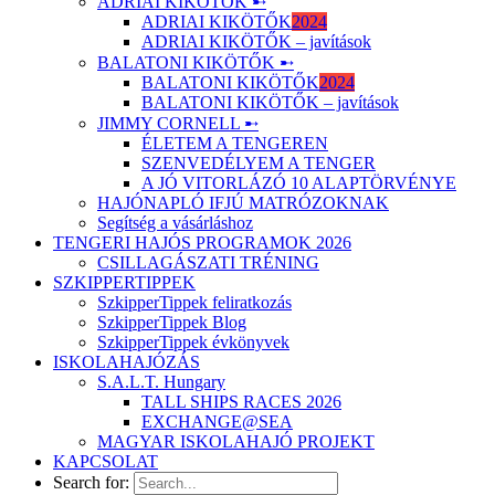
ADRIAI KIKÖTŐK ➸
ADRIAI KIKÖTŐK
2024
ADRIAI KIKÖTŐK – javítások
BALATONI KIKÖTŐK ➸
BALATONI KIKÖTŐK
2024
BALATONI KIKÖTŐK – javítások
JIMMY CORNELL ➸
ÉLETEM A TENGEREN
SZENVEDÉLYEM A TENGER
A JÓ VITORLÁZÓ 10 ALAPTÖRVÉNYE
HAJÓNAPLÓ IFJÚ MATRÓZOKNAK
Segítség a vásárláshoz
TENGERI HAJÓS PROGRAMOK 2026
CSILLAGÁSZATI TRÉNING
SZKIPPERTIPPEK
SzkipperTippek feliratkozás
SzkipperTippek Blog
SzkipperTippek évkönyvek
ISKOLAHAJÓZÁS
S.A.L.T. Hungary
TALL SHIPS RACES 2026
EXCHANGE@SEA
MAGYAR ISKOLAHAJÓ PROJEKT
KAPCSOLAT
Search for: