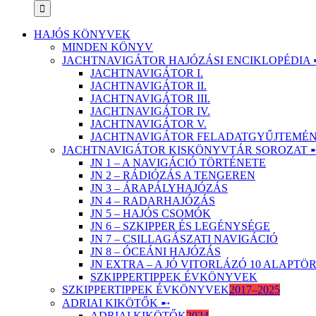
HAJÓS KÖNYVEK
MINDEN KÖNYV
JACHTNAVIGÁTOR HAJÓZÁSI ENCIKLOPÉDIA 
JACHTNAVIGÁTOR I.
JACHTNAVIGÁTOR II.
JACHTNAVIGÁTOR III.
JACHTNAVIGÁTOR IV.
JACHTNAVIGÁTOR V.
JACHTNAVIGÁTOR FELADATGYŰJTEMÉNY
JACHTNAVIGÁTOR KISKÖNYVTÁR SOROZAT 
JN 1 – A NAVIGÁCIÓ TÖRTÉNETE
JN 2 – RÁDIÓZÁS A TENGEREN
JN 3 – ÁRAPÁLYHAJÓZÁS
JN 4 – RADARHAJÓZÁS
JN 5 – HAJÓS CSOMÓK
JN 6 – SZKIPPER ÉS LEGÉNYSÉGE
JN 7 – CSILLAGÁSZATI NAVIGÁCIÓ
JN 8 – ÓCEÁNI HAJÓZÁS
JN EXTRA – A JÓ VITORLÁZÓ 10 ALAPT
SZKIPPERTIPPEK ÉVKÖNYVEK
SZKIPPERTIPPEK ÉVKÖNYVEK
2017–2025
ADRIAI KIKÖTŐK ➸
ADRIAI KIKÖTŐK
2024