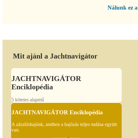
Nálunk ez a 
Mit ajánl a Jachtnavigátor
JACHTNAVIGÁTOR
Enciklopédia
5 kötetes alapmű
JACHTNAVIGÁTOR Enciklopédia
A zászlóshajónk, amiben a hajózás teljes tudása együtt
van.