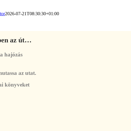
tor
2026-07-21T08:30:30+01:00
jben az út…
 a hajózás
utassa az utat.
kai könyveket