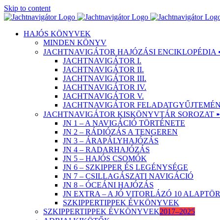
Skip to content
HAJÓS KÖNYVEK
MINDEN KÖNYV
JACHTNAVIGÁTOR HAJÓZÁSI ENCIKLOPÉDIA 
JACHTNAVIGÁTOR I.
JACHTNAVIGÁTOR II.
JACHTNAVIGÁTOR III.
JACHTNAVIGÁTOR IV.
JACHTNAVIGÁTOR V.
JACHTNAVIGÁTOR FELADATGYŰJTEMÉNY
JACHTNAVIGÁTOR KISKÖNYVTÁR SOROZAT 
JN 1 – A NAVIGÁCIÓ TÖRTÉNETE
JN 2 – RÁDIÓZÁS A TENGEREN
JN 3 – ÁRAPÁLYHAJÓZÁS
JN 4 – RADARHAJÓZÁS
JN 5 – HAJÓS CSOMÓK
JN 6 – SZKIPPER ÉS LEGÉNYSÉGE
JN 7 – CSILLAGÁSZATI NAVIGÁCIÓ
JN 8 – ÓCEÁNI HAJÓZÁS
JN EXTRA – A JÓ VITORLÁZÓ 10 ALAPT
SZKIPPERTIPPEK ÉVKÖNYVEK
SZKIPPERTIPPEK ÉVKÖNYVEK
2017–2025