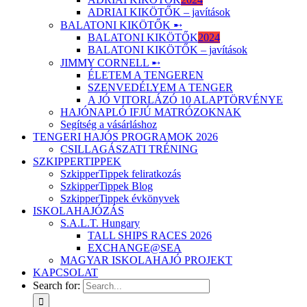
ADRIAI KIKÖTŐK – javítások
BALATONI KIKÖTŐK ➸
BALATONI KIKÖTŐK
2024
BALATONI KIKÖTŐK – javítások
JIMMY CORNELL ➸
ÉLETEM A TENGEREN
SZENVEDÉLYEM A TENGER
A JÓ VITORLÁZÓ 10 ALAPTÖRVÉNYE
HAJÓNAPLÓ IFJÚ MATRÓZOKNAK
Segítség a vásárláshoz
TENGERI HAJÓS PROGRAMOK 2026
CSILLAGÁSZATI TRÉNING
SZKIPPERTIPPEK
SzkipperTippek feliratkozás
SzkipperTippek Blog
SzkipperTippek évkönyvek
ISKOLAHAJÓZÁS
S.A.L.T. Hungary
TALL SHIPS RACES 2026
EXCHANGE@SEA
MAGYAR ISKOLAHAJÓ PROJEKT
KAPCSOLAT
Search for: