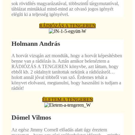
sok rövidítés magyarázatával, többszintű tárgymutatóval,
táblázat mintákkal mind-mind az olvasó jogos igényét
elégíti ki a teljesség igényével.
RÁDIÓZÁS A TENGEREN
Holmann András
A horvát vizsgán azt mondták, hogy a horvát képesítésben
benne van a rádiózás is. Aztán amikor belenéztem a
RÁDIÓZÁS A TENGEREN könyvbe, azt láttam, hogy
ebből kb. 2 oldalnyit tanítottak nekünk a rádiózásról…
holott annál jóval többről van szó. Érdemes tehát a
könyvet elolvasni, megtanulni, hogy használni is tudjam a
rádiót!
ÉLETEM A TENGEREN
Dömel Vilmos
Az egész Jimmy Cornell előadás alatt úgy éreztem