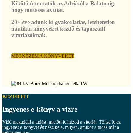
Kikötő-útmutatók az Adriától a Balatonig:
hogy mutassa az utat.
20+ éve adunk ki gyakorlatias, letehetetlen
nautikai könyveket kezdő és tapasztalt
vitorlázóknak.
MEGNÉZEM A KÖNYVEKET
KEZDD ITT
Ingyenes e-könyv a vízre
Vidd magaddal a tudást, mielőtt felhúzod a vitorlát. Töltsd le az
ingyenes e-könyvet és nézz bele, milyen, amikor a tudás már a
fedélzeten van.