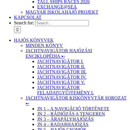
TALL SHIPS RACES 2026
EXCHANGE@SEA
MAGYAR ISKOLAHAJÓ PROJEKT
KAPCSOLAT
Search for:
HAJÓS KÖNYVEK
MINDEN KÖNYV
JACHTNAVIGÁTOR HAJÓZÁSI
ENCIKLOPÉDIA ➸
JACHTNAVIGÁTOR I.
JACHTNAVIGÁTOR II.
JACHTNAVIGÁTOR III.
JACHTNAVIGÁTOR IV.
JACHTNAVIGÁTOR V.
JACHTNAVIGÁTOR
FELADATGYŰJTEMÉNY I.
JACHTNAVIGÁTOR KISKÖNYVTÁR SOROZAT
➸
JN 1 – A NAVIGÁCIÓ TÖRTÉNETE
JN 2 – RÁDIÓZÁS A TENGEREN
JN 3 – ÁRAPÁLYHAJÓZÁS
JN 4 – RADARHAJÓZÁS
JN 5 – HAJÓS CSOMÓK