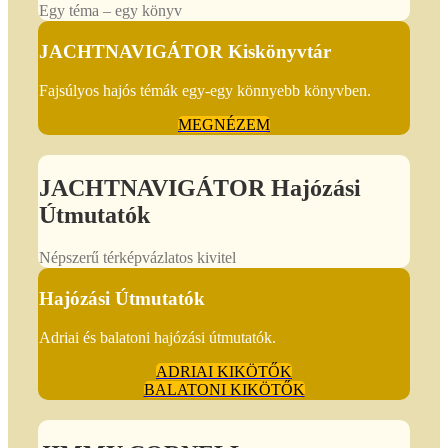
Egy téma – egy könyv
JACHTNAVIGÁTOR Kiskönyvtár
Fajsúlyos hajós témák egy-egy könnyebb könyvben.
MEGNÉZEM
JACHTNAVIGÁTOR Hajózási
Útmutatók
Népszerű térképvázlatos kivitel
Hajózási Útmutatók
Adriai és balatoni hajózási útmutatók.
ADRIAI KIKÖTŐK
BALATONI KIKÖTŐK