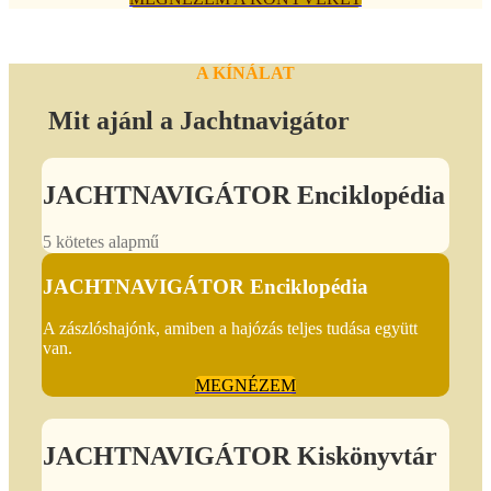
A KÍNÁLAT
Mit ajánl a Jachtnavigátor
JACHTNAVIGÁTOR Enciklopédia
5 kötetes alapmű
JACHTNAVIGÁTOR Enciklopédia
A zászlóshajónk, amiben a hajózás teljes tudása együtt
van.
MEGNÉZEM
JACHTNAVIGÁTOR Kiskönyvtár