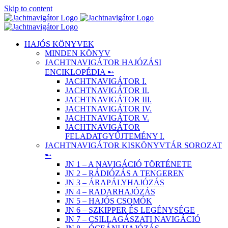
Skip to content
HAJÓS KÖNYVEK
MINDEN KÖNYV
JACHTNAVIGÁTOR HAJÓZÁSI
ENCIKLOPÉDIA ➸
JACHTNAVIGÁTOR I.
JACHTNAVIGÁTOR II.
JACHTNAVIGÁTOR III.
JACHTNAVIGÁTOR IV.
JACHTNAVIGÁTOR V.
JACHTNAVIGÁTOR
FELADATGYŰJTEMÉNY I.
JACHTNAVIGÁTOR KISKÖNYVTÁR SOROZAT
➸
JN 1 – A NAVIGÁCIÓ TÖRTÉNETE
JN 2 – RÁDIÓZÁS A TENGEREN
JN 3 – ÁRAPÁLYHAJÓZÁS
JN 4 – RADARHAJÓZÁS
JN 5 – HAJÓS CSOMÓK
JN 6 – SZKIPPER ÉS LEGÉNYSÉGE
JN 7 – CSILLAGÁSZATI NAVIGÁCIÓ