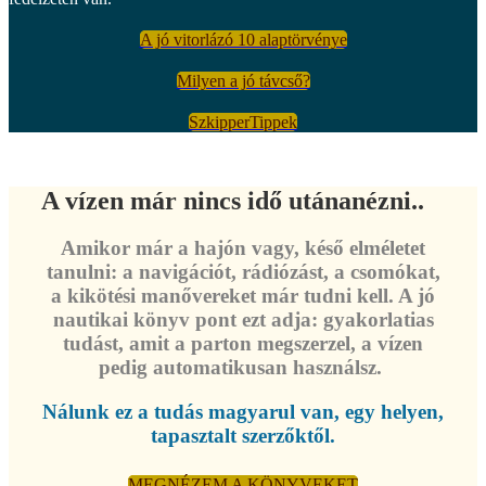
A jó vitorlázó 10 alaptörvénye
Milyen a jó távcső?
SzkipperTippek
A vízen már nincs idő utánanézni..
Amikor már a hajón vagy, késő elméletet
tanulni: a navigációt, rádiózást, a csomókat,
a kikötési manővereket már tudni kell. A jó
nautikai könyv pont ezt adja: gyakorlatias
tudást, amit a parton megszerzel, a vízen
pedig automatikusan használsz.
Nálunk ez a tudás magyarul van, egy helyen,
tapasztalt szerzőktől.
MEGNÉZEM A KÖNYVEKET