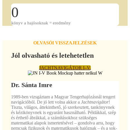
0
könyv a hajósoknak = eredmény
OLVASÓI VISSZAJELZÉSEK
Jól olvasható és letehetetlen
JACHTNAVIGÁTOR I–V.
Dr. Sánta Imre
1989-ben vizsgáztam a Magyar Tengerhajózásnál tengeri
navigációból. De jó lett volna akkor a
Jachtnavigátor
!
Tiszta, világos, áttekinthető, jó szerkesztett, tankönyvnek
és kézikönyvnek is egyaránt használható. Példákkal, szép
és érthető ábrákkal, a számításokhoz szükséges
matematikai alapok ismertetésével – gondolva arra, hogy
nemcsak fizikusok és matematikusok hajóznak – és a sok-