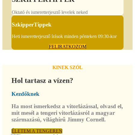
Oktató és ismeretterjesztő levelek neked
SzkipperTippek
Heti ismeretterjesztő írások minden pénteken 09:30-kor
FELIRATKOZOM
KINEK SZÓL
Hol tartasz a vízen?
Kezdőknek
Ha most ismerkedsz a vitorlázással, olvasd el,
mit mesél a tengeri vitorlázásról a magyar
származású, világhírű Jimmy Cornell.
ÉLETEM A TENGEREN