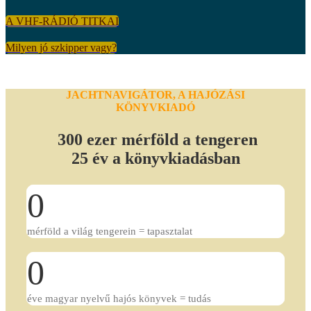
A VHF-RÁDIÓ TITKAI
Milyen jó szkipper vagy?
JACHTNAVIGÁTOR, A HAJÓZÁSI
KÖNYVKIADÓ
300 ezer mérföld a tengeren
25 év a könyvkiadásban
0
mérföld a világ tengerein = tapasztalat
0
éve magyar nyelvű hajós könyvek = tudás