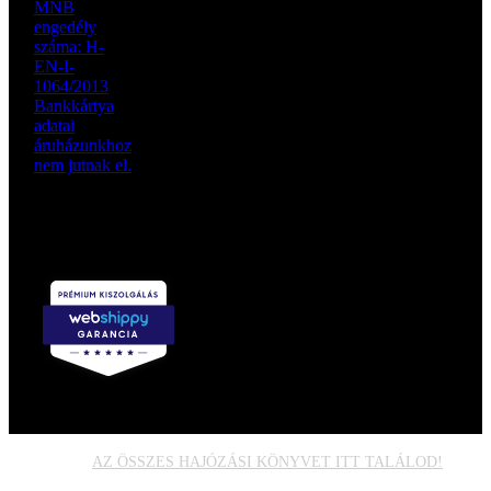
Garantált
szállítás 2
munkanapon
belül:
AZ ÖSSZES HAJÓZÁSI KÖNYVET ITT TALÁLOD!