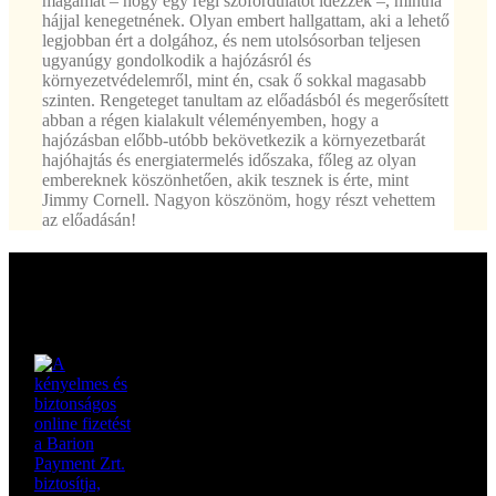
magamat – hogy egy régi szófordulatot idézzek –, mintha
hájjal kenegetnének. Olyan embert hallgattam, aki a lehető
legjobban ért a dolgához, és nem utolsósorban teljesen
ugyanúgy gondolkodik a hajózásról és
környezetvédelemről, mint én, csak ő sokkal magasabb
szinten. Rengeteget tanultam az előadásból és megerősített
abban a régen kialakult véleményemben, hogy a
hajózásban előbb-utóbb bekövetkezik a környezetbarát
hajóhajtás és energiatermelés időszaka, főleg az olyan
embereknek köszönhetően, akik tesznek is érte, mint
Jimmy Cornell. Nagyon köszönöm, hogy részt vehettem
az előadásán!
Bankkártyával is
fizethetsz: