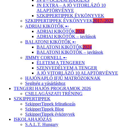
JN 8 – ÓCEÁNI HAJÓZÁS
JN EXTRA – A JÓ VITORLÁZÓ 10
ALAPTÖRVÉNYE
SZKIPPERTIPPEK ÉVKÖNYVEK
SZKIPPERTIPPEK ÉVKÖNYVEK
2017–2025
ADRIAI KIKÖTŐK ➸
ADRIAI KIKÖTŐK
2024
ADRIAI KIKÖTŐK – javítások
BALATONI KIKÖTŐK ➸
BALATONI KIKÖTŐK
2024
BALATONI KIKÖTŐK – javítások
JIMMY CORNELL ➸
ÉLETEM A TENGEREN
SZENVEDÉLYEM A TENGER
A JÓ VITORLÁZÓ 10 ALAPTÖRVÉNYE
HAJÓNAPLÓ IFJÚ MATRÓZOKNAK
Segítség a vásárláshoz
TENGERI HAJÓS PROGRAMOK 2026
CSILLAGÁSZATI TRÉNING
SZKIPPERTIPPEK
SzkipperTippek feliratkozás
SzkipperTippek Blog
SzkipperTippek évkönyvek
ISKOLAHAJÓZÁS
S.A.L.T. Hungary