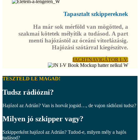
Tapasztalt szkippereknek
Ha már sok mérföld van mögötted, a
szakmai kötetek mélyítik a tudásod. A part
menti hajózástól az óceáni vitorlázásig.
Hajózási szótárral kiegészítve.
JACHTNAVIGÁTOR I–V.
TESZTELD LE MAGAD!
Tudsz rádiózni?
Hajózol az Adrián? Van is horvát jogsid…, de vajon rádiózni tudsz?
Milyen jó szkipper vagy?
Szkipperként hajózol az Adrián? Tudod-e, milyen mély a hajós
tudásod?