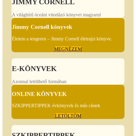
JIMMY CORNELL
A világhírű óceáni vitorlázó könyvei magyarul
Jimmy Cornell könyvek
Életem a tengeren – Jimmy Cornell életrajzi könyve.
MEGNÉZEM
E-KÖNYVEK
Azonnal letölthető formában
ONLINE KÖNYVEK
SZKIPPERTIPPEK évkönyvek és más címek
LETÖLTÖM
SZKIPPERTIPPEK