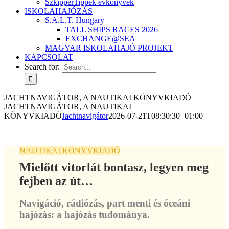
SzkipperTippek évkönyvek
ISKOLAHAJÓZÁS
S.A.L.T. Hungary
TALL SHIPS RACES 2026
EXCHANGE@SEA
MAGYAR ISKOLAHAJÓ PROJEKT
KAPCSOLAT
Search for:
JACHTNAVIGÁTOR, A NAUTIKAI KÖNYVKIADÓ
JACHTNAVIGÁTOR, A NAUTIKAI
KÖNYVKIADÓ
Jachtnavigátor
2026-07-21T08:30:30+01:00
NAUTIKAI KÖNYVKIADÓ
Mielőtt vitorlát bontasz, legyen meg
fejben az út…
Navigáció, rádiózás, part menti és óceáni
hajózás: a hajózás tudománya.