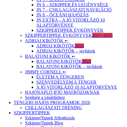
JN 6 – SZKIPPER ÉS LEGÉNYSÉGE
JN 7 – CSILLAGÁSZATI NAVIGÁCIÓ
JN 8 – ÓCEÁNI HAJÓZÁS
JN EXTRA – A JÓ VITORLÁZÓ 10
ALAPTÖRVÉNYE
SZKIPPERTIPPEK ÉVKÖNYVEK
SZKIPPERTIPPEK ÉVKÖNYVEK
2017–2025
ADRIAI KIKÖTŐK ➸
ADRIAI KIKÖTŐK
2024
ADRIAI KIKÖTŐK – javítások
BALATONI KIKÖTŐK ➸
BALATONI KIKÖTŐK
2024
BALATONI KIKÖTŐK – javítások
JIMMY CORNELL ➸
ÉLETEM A TENGEREN
SZENVEDÉLYEM A TENGER
A JÓ VITORLÁZÓ 10 ALAPTÖRVÉNYE
HAJÓNAPLÓ IFJÚ MATRÓZOKNAK
Segítség a vásárláshoz
TENGERI HAJÓS PROGRAMOK 2026
CSILLAGÁSZATI TRÉNING
SZKIPPERTIPPEK
SzkipperTippek feliratkozás
SzkipperTippek Blog