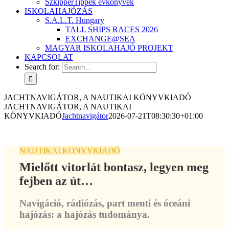
SzkipperTippek évkönyvek
ISKOLAHAJÓZÁS
S.A.L.T. Hungary
TALL SHIPS RACES 2026
EXCHANGE@SEA
MAGYAR ISKOLAHAJÓ PROJEKT
KAPCSOLAT
Search for:
JACHTNAVIGÁTOR, A NAUTIKAI KÖNYVKIADÓ
JACHTNAVIGÁTOR, A NAUTIKAI
KÖNYVKIADÓ
Jachtnavigátor
2026-07-21T08:30:30+01:00
NAUTIKAI KÖNYVKIADÓ
Mielőtt vitorlát bontasz, legyen meg
fejben az út…
Navigáció, rádiózás, part menti és óceáni
hajózás: a hajózás tudománya.