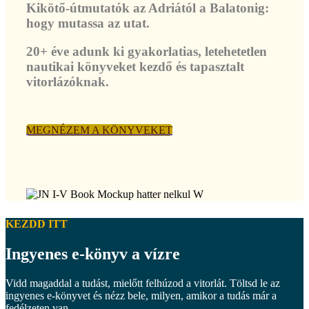
Kikötő-útmutatók az Adriától a Balatonig:
hogy mutassa az utat.
20+ éve adunk ki gyakorlatias, letehetetlen
nautikai könyveket kezdő és tapasztalt
vitorlázóknak.
MEGNÉZEM A KÖNYVEKET
KEZDD ITT
Ingyenes e-könyv a vízre
Vidd magaddal a tudást, mielőtt felhúzod a vitorlát. Töltsd le az
ingyenes e-könyvet és nézz bele, milyen, amikor a tudás már a
fedélzeten van.