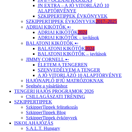
JN 8 – ÓCEÁNI HAJÓZÁS
JN EXTRA – A JÓ VITORLÁZÓ 10
ALAPTÖRVÉNYE
SZKIPPERTIPPEK ÉVKÖNYVEK
SZKIPPERTIPPEK ÉVKÖNYVEK
2017–2025
ADRIAI KIKÖTŐK ➸
ADRIAI KIKÖTŐK
2024
ADRIAI KIKÖTŐK – javítások
BALATONI KIKÖTŐK ➸
BALATONI KIKÖTŐK
2024
BALATONI KIKÖTŐK – javítások
JIMMY CORNELL ➸
ÉLETEM A TENGEREN
SZENVEDÉLYEM A TENGER
A JÓ VITORLÁZÓ 10 ALAPTÖRVÉNYE
HAJÓNAPLÓ IFJÚ MATRÓZOKNAK
Segítség a vásárláshoz
TENGERI HAJÓS PROGRAMOK 2026
CSILLAGÁSZATI TRÉNING
SZKIPPERTIPPEK
SzkipperTippek feliratkozás
SzkipperTippek Blog
SzkipperTippek évkönyvek
ISKOLAHAJÓZÁS
S.A.L.T. Hungary