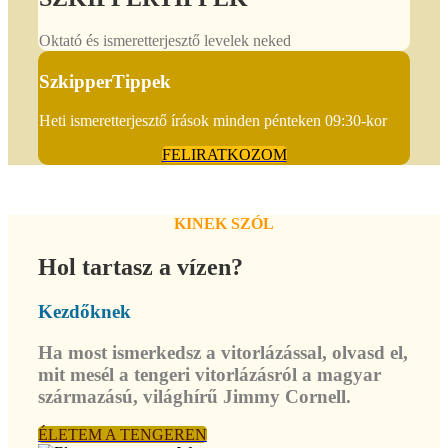
Oktató és ismeretterjesztő levelek neked
SzkipperTippek
Heti ismeretterjesztő írások minden pénteken 09:30-kor
FELIRATKOZOM
KINEK SZÓL
Hol tartasz a vízen?
Kezdőknek
Ha most ismerkedsz a vitorlázással, olvasd el,
mit mesél a tengeri vitorlázásról a magyar
származású, világhírű Jimmy Cornell.
ÉLETEM A TENGEREN