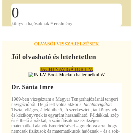
0
könyv a hajósoknak = eredmény
OLVASÓI VISSZAJELZÉSEK
Jól olvasható és letehetetlen
JACHTNAVIGÁTOR I–V.
Dr. Sánta Imre
1989-ben vizsgáztam a Magyar Tengerhajózásnál tengeri
navigációból. De jó lett volna akkor a
Jachtnavigátor
!
Tiszta, világos, áttekinthető, jó szerkesztett, tankönyvnek
és kézikönyvnek is egyaránt használható. Példákkal, szép
és érthető ábrákkal, a számításokhoz szükséges
matematikai alapok ismertetésével – gondolva arra, hogy
nemcsak fizikusok és matematikusok hajóznak – és a sok-