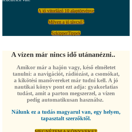
A jó vitorlázó 10 alaptörvénye
Milyen a jó távcső?
SzkipperTippek
A vízen már nincs idő utánanézni..
Amikor már a hajón vagy, késő elméletet
tanulni: a navigációt, rádiózást, a csomókat,
a kikötési manővereket már tudni kell. A jó
nautikai könyv pont ezt adja: gyakorlatias
tudást, amit a parton megszerzel, a vízen
pedig automatikusan használsz.
Nálunk ez a tudás magyarul van, egy helyen,
tapasztalt szerzőktől.
MEGNÉZEM A KÖNYVEKET