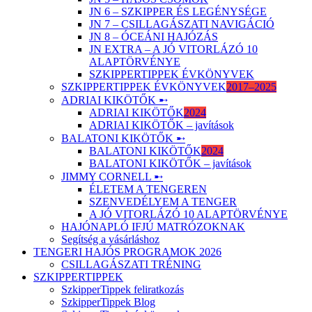
JN 6 – SZKIPPER ÉS LEGÉNYSÉGE
JN 7 – CSILLAGÁSZATI NAVIGÁCIÓ
JN 8 – ÓCEÁNI HAJÓZÁS
JN EXTRA – A JÓ VITORLÁZÓ 10
ALAPTÖRVÉNYE
SZKIPPERTIPPEK ÉVKÖNYVEK
SZKIPPERTIPPEK ÉVKÖNYVEK
2017–2025
ADRIAI KIKÖTŐK ➸
ADRIAI KIKÖTŐK
2024
ADRIAI KIKÖTŐK – javítások
BALATONI KIKÖTŐK ➸
BALATONI KIKÖTŐK
2024
BALATONI KIKÖTŐK – javítások
JIMMY CORNELL ➸
ÉLETEM A TENGEREN
SZENVEDÉLYEM A TENGER
A JÓ VITORLÁZÓ 10 ALAPTÖRVÉNYE
HAJÓNAPLÓ IFJÚ MATRÓZOKNAK
Segítség a vásárláshoz
TENGERI HAJÓS PROGRAMOK 2026
CSILLAGÁSZATI TRÉNING
SZKIPPERTIPPEK
SzkipperTippek feliratkozás
SzkipperTippek Blog