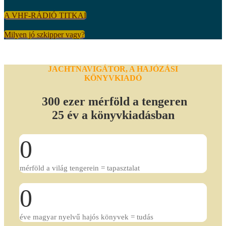
A VHF-RÁDIÓ TITKAI
Milyen jó szkipper vagy?
JACHTNAVIGÁTOR, A HAJÓZÁSI
KÖNYVKIADÓ
300 ezer mérföld a tengeren
25 év a könyvkiadásban
0
mérföld a világ tengerein = tapasztalat
0
éve magyar nyelvű hajós könyvek = tudás