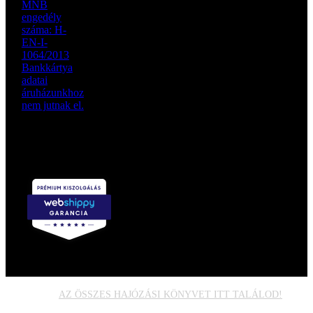
Garantált
szállítás 2
munkanapon
belül:
AZ ÖSSZES HAJÓZÁSI KÖNYVET ITT TALÁLOD!