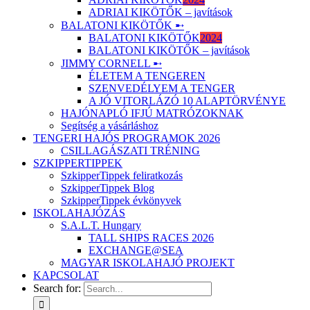
ADRIAI KIKÖTŐK – javítások
BALATONI KIKÖTŐK ➸
BALATONI KIKÖTŐK
2024
BALATONI KIKÖTŐK – javítások
JIMMY CORNELL ➸
ÉLETEM A TENGEREN
SZENVEDÉLYEM A TENGER
A JÓ VITORLÁZÓ 10 ALAPTÖRVÉNYE
HAJÓNAPLÓ IFJÚ MATRÓZOKNAK
Segítség a vásárláshoz
TENGERI HAJÓS PROGRAMOK 2026
CSILLAGÁSZATI TRÉNING
SZKIPPERTIPPEK
SzkipperTippek feliratkozás
SzkipperTippek Blog
SzkipperTippek évkönyvek
ISKOLAHAJÓZÁS
S.A.L.T. Hungary
TALL SHIPS RACES 2026
EXCHANGE@SEA
MAGYAR ISKOLAHAJÓ PROJEKT
KAPCSOLAT
Search for: