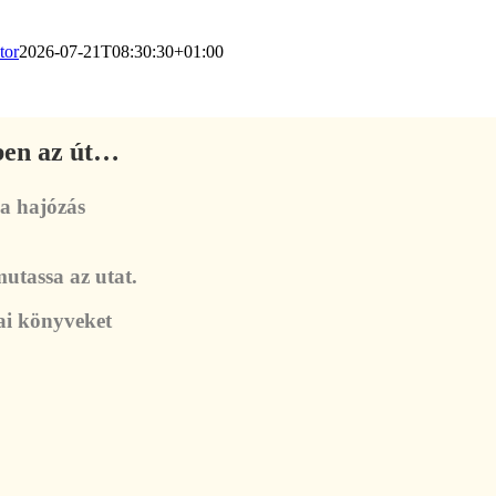
tor
2026-07-21T08:30:30+01:00
jben az út…
 a hajózás
utassa az utat.
kai könyveket