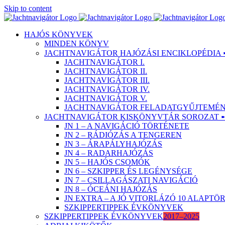
Skip to content
HAJÓS KÖNYVEK
MINDEN KÖNYV
JACHTNAVIGÁTOR HAJÓZÁSI ENCIKLOPÉDIA 
JACHTNAVIGÁTOR I.
JACHTNAVIGÁTOR II.
JACHTNAVIGÁTOR III.
JACHTNAVIGÁTOR IV.
JACHTNAVIGÁTOR V.
JACHTNAVIGÁTOR FELADATGYŰJTEMÉNY
JACHTNAVIGÁTOR KISKÖNYVTÁR SOROZAT 
JN 1 – A NAVIGÁCIÓ TÖRTÉNETE
JN 2 – RÁDIÓZÁS A TENGEREN
JN 3 – ÁRAPÁLYHAJÓZÁS
JN 4 – RADARHAJÓZÁS
JN 5 – HAJÓS CSOMÓK
JN 6 – SZKIPPER ÉS LEGÉNYSÉGE
JN 7 – CSILLAGÁSZATI NAVIGÁCIÓ
JN 8 – ÓCEÁNI HAJÓZÁS
JN EXTRA – A JÓ VITORLÁZÓ 10 ALAPT
SZKIPPERTIPPEK ÉVKÖNYVEK
SZKIPPERTIPPEK ÉVKÖNYVEK
2017–2025