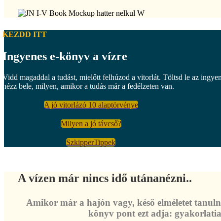
KEZDD ITT
Ingyenes e-könyv a vízre
Vidd magaddal a tudást, mielőtt felhúzod a vitorlát. Töltsd le az ingye
nézz bele, milyen, amikor a tudás már a fedélzeten van.
A jó vitorlázó 10 alaptörvénye
Milyen a jó távcső?
SzkipperTippek
A vízen már nincs idő utánanézni..
Amikor már a hajón vagy, késő elméletet tanulni
könyv pont ezt adja: gyakorlatia