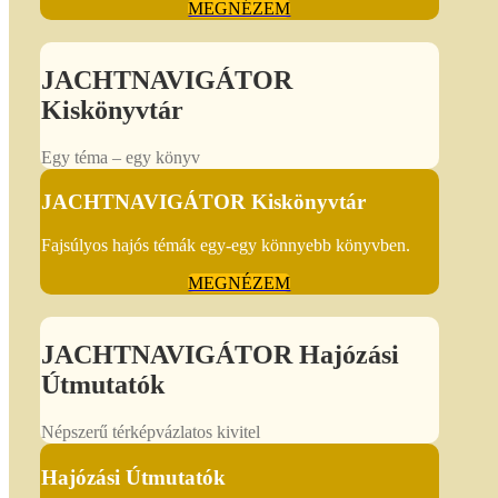
MEGNÉZEM
JACHTNAVIGÁTOR
Kiskönyvtár
Egy téma – egy könyv
JACHTNAVIGÁTOR Kiskönyvtár
Fajsúlyos hajós témák egy-egy könnyebb könyvben.
MEGNÉZEM
JACHTNAVIGÁTOR Hajózási
Útmutatók
Népszerű térképvázlatos kivitel
Hajózási Útmutatók