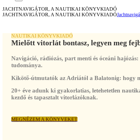
JACHTNAVIGÁTOR, A NAUTIKAI KÖNYVKIADÓ
JACHTNAVIGÁTOR, A NAUTIKAI KÖNYVKIADÓ
Jachtnavigá
NAUTIKAI KÖNYVKIADÓ
Mielőtt vitorlát bontasz, legyen meg fe
Navigáció, rádiózás, part menti és óceáni hajózás:
tudománya.
Kikötő-útmutatók az Adriától a Balatonig: hogy m
20+ éve adunk ki gyakorlatias, letehetetlen nauti
kezdő és tapasztalt vitorlázóknak.
MEGNÉZEM A KÖNYVEKET