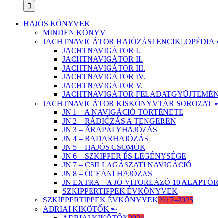
HAJÓS KÖNYVEK
MINDEN KÖNYV
JACHTNAVIGÁTOR HAJÓZÁSI ENCIKLOPÉDIA 
JACHTNAVIGÁTOR I.
JACHTNAVIGÁTOR II.
JACHTNAVIGÁTOR III.
JACHTNAVIGÁTOR IV.
JACHTNAVIGÁTOR V.
JACHTNAVIGÁTOR FELADATGYŰJTEMÉNY
JACHTNAVIGÁTOR KISKÖNYVTÁR SOROZAT 
JN 1 – A NAVIGÁCIÓ TÖRTÉNETE
JN 2 – RÁDIÓZÁS A TENGEREN
JN 3 – ÁRAPÁLYHAJÓZÁS
JN 4 – RADARHAJÓZÁS
JN 5 – HAJÓS CSOMÓK
JN 6 – SZKIPPER ÉS LEGÉNYSÉGE
JN 7 – CSILLAGÁSZATI NAVIGÁCIÓ
JN 8 – ÓCEÁNI HAJÓZÁS
JN EXTRA – A JÓ VITORLÁZÓ 10 ALAPT
SZKIPPERTIPPEK ÉVKÖNYVEK
SZKIPPERTIPPEK ÉVKÖNYVEK
2017–2025
ADRIAI KIKÖTŐK ➸
ADRIAI KIKÖTŐK
2024