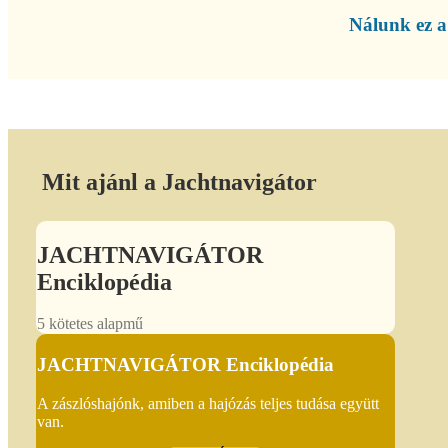
Nálunk ez a 
Mit ajánl a Jachtnavigátor
JACHTNAVIGÁTOR
Enciklopédia
5 kötetes alapmű
JACHTNAVIGÁTOR Enciklopédia
A zászlóshajónk, amiben a hajózás teljes tudása együtt
van.