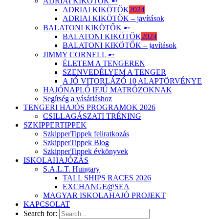
ADRIAI KIKÖTŐK ➸
ADRIAI KIKÖTŐK
2024
ADRIAI KIKÖTŐK – javítások
BALATONI KIKÖTŐK ➸
BALATONI KIKÖTŐK
2024
BALATONI KIKÖTŐK – javítások
JIMMY CORNELL ➸
ÉLETEM A TENGEREN
SZENVEDÉLYEM A TENGER
A JÓ VITORLÁZÓ 10 ALAPTÖRVÉNYE
HAJÓNAPLÓ IFJÚ MATRÓZOKNAK
Segítség a vásárláshoz
TENGERI HAJÓS PROGRAMOK 2026
CSILLAGÁSZATI TRÉNING
SZKIPPERTIPPEK
SzkipperTippek feliratkozás
SzkipperTippek Blog
SzkipperTippek évkönyvek
ISKOLAHAJÓZÁS
S.A.L.T. Hungary
TALL SHIPS RACES 2026
EXCHANGE@SEA
MAGYAR ISKOLAHAJÓ PROJEKT
KAPCSOLAT
Search for: