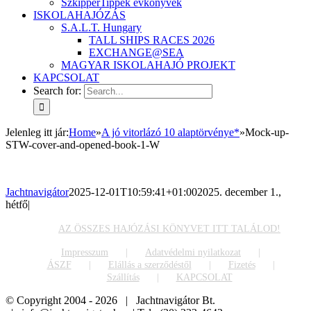
SzkipperTippek évkönyvek
ISKOLAHAJÓZÁS
S.A.L.T. Hungary
TALL SHIPS RACES 2026
EXCHANGE@SEA
MAGYAR ISKOLAHAJÓ PROJEKT
KAPCSOLAT
Search for:
Jelenleg itt jár
:
Home
»
A jó vitorlázó 10 alaptörvénye*
»
Mock-up-
STW-cover-and-opened-book-1-W
Jachtnavigátor
2025-12-01T10:59:41+01:00
2025. december 1.,
hétfő
|
AZ ÖSSZES HAJÓZÁSI KÖNYVET ITT TALÁLOD!
Impresszum
Adatvédelmi nyilatkozat
ÁSZF
Elállás a szerződéstől
Fizetés
Szállítás
KAPCSOLAT
© Copyright 2004 -
2026 | Jachtnavigátor Bt.