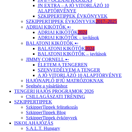
JN 8 – ÓCEÁNI HAJÓZÁS
JN EXTRA – A JÓ VITORLÁZÓ 10
ALAPTÖRVÉNYE
SZKIPPERTIPPEK ÉVKÖNYVEK
SZKIPPERTIPPEK ÉVKÖNYVEK
2017–2025
ADRIAI KIKÖTŐK ➸
ADRIAI KIKÖTŐK
2024
ADRIAI KIKÖTŐK – javítások
BALATONI KIKÖTŐK ➸
BALATONI KIKÖTŐK
2024
BALATONI KIKÖTŐK – javítások
JIMMY CORNELL ➸
ÉLETEM A TENGEREN
SZENVEDÉLYEM A TENGER
A JÓ VITORLÁZÓ 10 ALAPTÖRVÉNYE
HAJÓNAPLÓ IFJÚ MATRÓZOKNAK
Segítség a vásárláshoz
TENGERI HAJÓS PROGRAMOK 2026
CSILLAGÁSZATI TRÉNING
SZKIPPERTIPPEK
SzkipperTippek feliratkozás
SzkipperTippek Blog
SzkipperTippek évkönyvek
ISKOLAHAJÓZÁS
S.A.L.T. Hungary