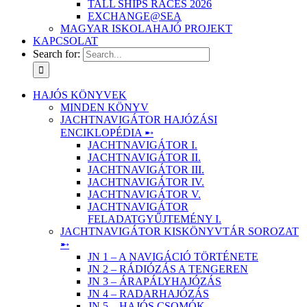
TALL SHIPS RACES 2026
EXCHANGE@SEA
MAGYAR ISKOLAHAJÓ PROJEKT
KAPCSOLAT
Search for:
HAJÓS KÖNYVEK
MINDEN KÖNYV
JACHTNAVIGÁTOR HAJÓZÁSI
ENCIKLOPÉDIA ➸
JACHTNAVIGÁTOR I.
JACHTNAVIGÁTOR II.
JACHTNAVIGÁTOR III.
JACHTNAVIGÁTOR IV.
JACHTNAVIGÁTOR V.
JACHTNAVIGÁTOR
FELADATGYŰJTEMÉNY I.
JACHTNAVIGÁTOR KISKÖNYVTÁR SOROZAT
➸
JN 1 – A NAVIGÁCIÓ TÖRTÉNETE
JN 2 – RÁDIÓZÁS A TENGEREN
JN 3 – ÁRAPÁLYHAJÓZÁS
JN 4 – RADARHAJÓZÁS
JN 5 – HAJÓS CSOMÓK