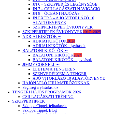
JN 6 – SZKIPPER ÉS LEGÉNYSÉGE
JN 7 – CSILLAGÁSZATI NAVIGÁCIÓ
JN 8 – ÓCEÁNI HAJÓZÁS
JN EXTRA – A JÓ VITORLÁZÓ 10
ALAPTÖRVÉNYE
SZKIPPERTIPPEK ÉVKÖNYVEK
SZKIPPERTIPPEK ÉVKÖNYVEK
2017–2025
ADRIAI KIKÖTŐK ➸
ADRIAI KIKÖTŐK
2024
ADRIAI KIKÖTŐK – javítások
BALATONI KIKÖTŐK ➸
BALATONI KIKÖTŐK
2024
BALATONI KIKÖTŐK – javítások
JIMMY CORNELL ➸
ÉLETEM A TENGEREN
SZENVEDÉLYEM A TENGER
A JÓ VITORLÁZÓ 10 ALAPTÖRVÉNYE
HAJÓNAPLÓ IFJÚ MATRÓZOKNAK
Segítség a vásárláshoz
TENGERI HAJÓS PROGRAMOK 2026
CSILLAGÁSZATI TRÉNING
SZKIPPERTIPPEK
SzkipperTippek feliratkozás
SzkipperTippek Blog