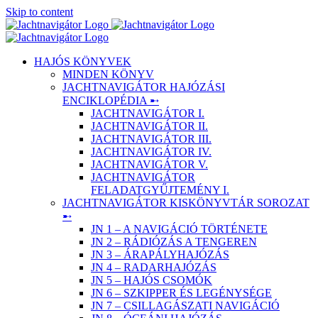
Skip to content
HAJÓS KÖNYVEK
MINDEN KÖNYV
JACHTNAVIGÁTOR HAJÓZÁSI
ENCIKLOPÉDIA ➸
JACHTNAVIGÁTOR I.
JACHTNAVIGÁTOR II.
JACHTNAVIGÁTOR III.
JACHTNAVIGÁTOR IV.
JACHTNAVIGÁTOR V.
JACHTNAVIGÁTOR
FELADATGYŰJTEMÉNY I.
JACHTNAVIGÁTOR KISKÖNYVTÁR SOROZAT
➸
JN 1 – A NAVIGÁCIÓ TÖRTÉNETE
JN 2 – RÁDIÓZÁS A TENGEREN
JN 3 – ÁRAPÁLYHAJÓZÁS
JN 4 – RADARHAJÓZÁS
JN 5 – HAJÓS CSOMÓK
JN 6 – SZKIPPER ÉS LEGÉNYSÉGE
JN 7 – CSILLAGÁSZATI NAVIGÁCIÓ