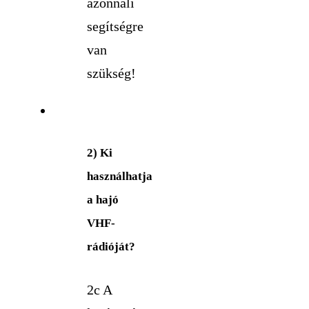
azonnali
segítségre
van
szükség!
2) Ki
használhatja
a hajó
VHF-
rádióját?
2c A