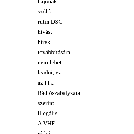
hajónak
szóló
rutin DSC
hívást
hírek
továbbítására
nem lehet
leadni, ez
az ITU
Rádiószabályzata
szerint
illegális.
A VHF-
rádió