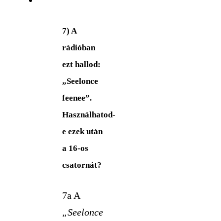
7) A
rádióban
ezt hallod:
„Seelonce
feenee”.
Használhatod-
e ezek után
a 16-os
csatornát?
7a A
„Seelonce