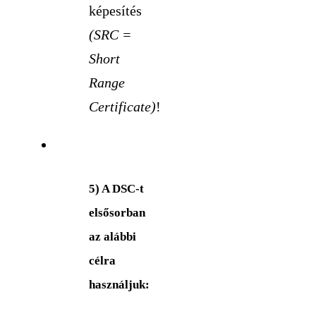
képesítés
(SRC =
Short
Range
Certificate)
!
5) A DSC-t
elsősorban
az alábbi
célra
használjuk: