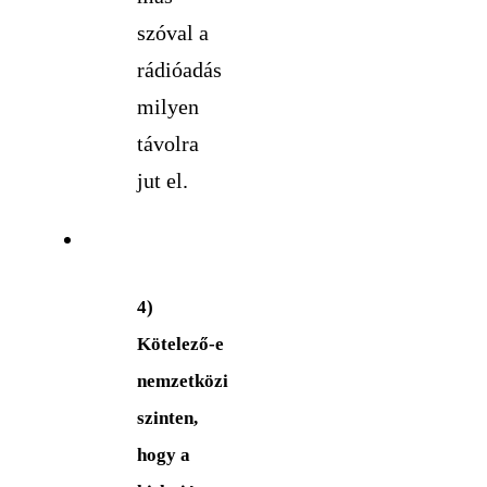
szóval a
rádióadás
milyen
távolra
jut el.
4)
Kötelező-e
nemzetközi
szinten,
hogy a