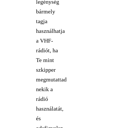
legénység
bármely
tagja
használhatja
a VHF-
rádiót, ha
Te mint
szkipper
megmutattad
nekik a
rádió
használatát,
és