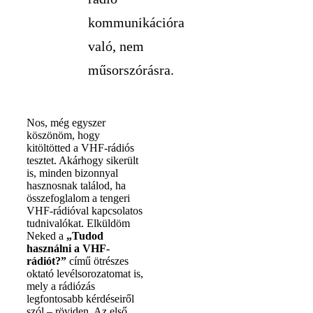
kommunikációra
való, nem
műsorszórásra.
Nos, még egyszer
köszönöm, hogy
kitöltötted a VHF-rádiós
tesztet. Akárhogy sikerült
is, minden bizonnyal
hasznosnak találod, ha
összefoglalom a tengeri
VHF-rádióval kapcsolatos
tudnivalókat. Elküldöm
Neked a
„Tudod
használni a VHF-
rádiót?”
című ötrészes
oktató levélsorozatomat is,
mely a rádiózás
legfontosabb kérdéseiről
szól – röviden. Az első