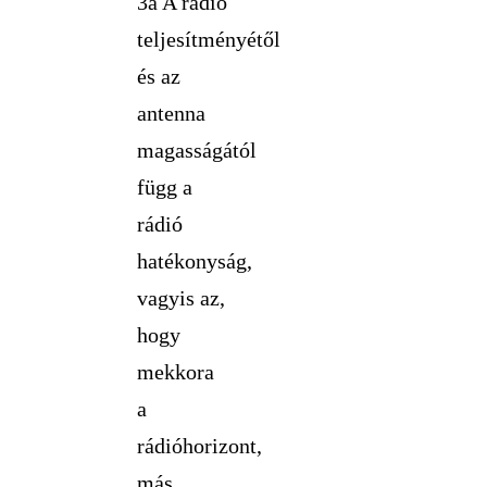
3a A rádió
teljesítményétől
és az
antenna
magasságától
függ a
rádió
hatékonyság,
vagyis az,
hogy
mekkora
a
rádióhorizont,
más