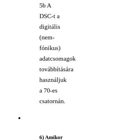
5b A
DSC-t a
digitális
(nem-
fónikus)
adatcsomagok
továbbítására
használjuk
a 70-es
csatornán.
6) Amikor