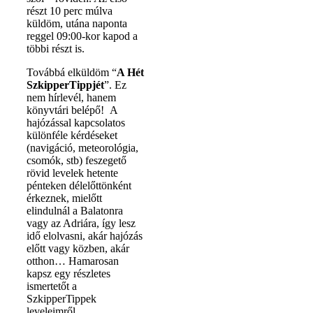
részt 10 perc múlva
küldöm, utána naponta
reggel 09:00-kor kapod a
többi részt is.
Továbbá elküldöm “
A Hét
SzkipperTippjét
”. Ez
nem hírlevél, hanem
könyvtári belépő! A
hajózással kapcsolatos
különféle kérdéseket
(navigáció, meteorológia,
csomók, stb) feszegető
rövid levelek hetente
pénteken délelőttönként
érkeznek, mielőtt
elindulnál a Balatonra
vagy az Adriára, így lesz
idő elolvasni, akár hajózás
előtt vagy közben, akár
otthon… Hamarosan
kapsz egy részletes
ismertetőt a
SzkipperTippek
leveleimről.