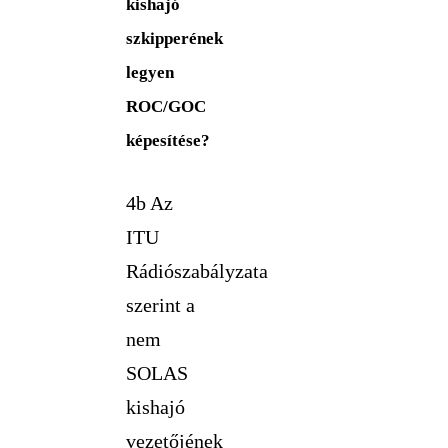
kishajó
szkipperének
legyen
ROC/GOC
képesítése?
4b Az
ITU
Rádiószabályzata
szerint a
nem
SOLAS
kishajó
vezetőjének