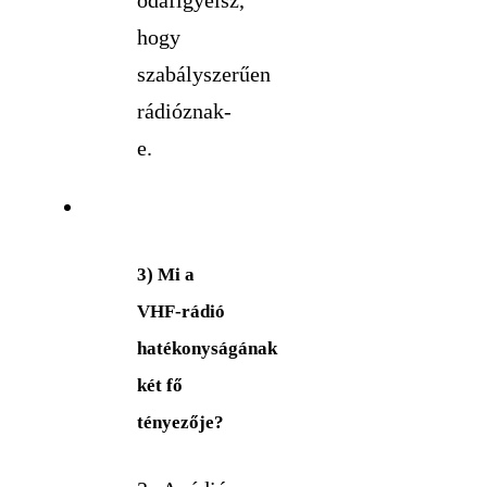
odafigyelsz,
hogy
szabályszerűen
rádióznak-
e.
3) Mi a
VHF-rádió
hatékonyságának
két fő
tényezője?