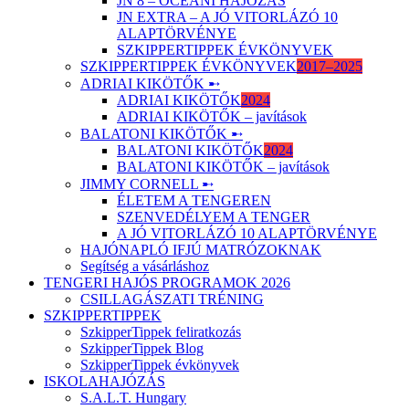
JN 8 – ÓCEÁNI HAJÓZÁS
JN EXTRA – A JÓ VITORLÁZÓ 10
ALAPTÖRVÉNYE
SZKIPPERTIPPEK ÉVKÖNYVEK
SZKIPPERTIPPEK ÉVKÖNYVEK
2017–2025
ADRIAI KIKÖTŐK ➸
ADRIAI KIKÖTŐK
2024
ADRIAI KIKÖTŐK – javítások
BALATONI KIKÖTŐK ➸
BALATONI KIKÖTŐK
2024
BALATONI KIKÖTŐK – javítások
JIMMY CORNELL ➸
ÉLETEM A TENGEREN
SZENVEDÉLYEM A TENGER
A JÓ VITORLÁZÓ 10 ALAPTÖRVÉNYE
HAJÓNAPLÓ IFJÚ MATRÓZOKNAK
Segítség a vásárláshoz
TENGERI HAJÓS PROGRAMOK 2026
CSILLAGÁSZATI TRÉNING
SZKIPPERTIPPEK
SzkipperTippek feliratkozás
SzkipperTippek Blog
SzkipperTippek évkönyvek
ISKOLAHAJÓZÁS
S.A.L.T. Hungary