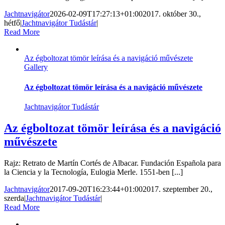
Jachtnavigátor
2026-02-09T17:27:13+01:00
2017. október 30.,
hétfő
|
Jachtnavigátor Tudástár
|
Read More
Az égboltozat tömör leírása és a navigáció művészete
Gallery
Az égboltozat tömör leírása és a navigáció művészete
Jachtnavigátor Tudástár
Az égboltozat tömör leírása és a navigáció
művészete
Rajz: Retrato de Martín Cortés de Albacar. Fundación Española para
la Ciencia y la Tecnología, Eulogia Merle. 1551-ben [...]
Jachtnavigátor
2017-09-20T16:23:44+01:00
2017. szeptember 20.,
szerda
|
Jachtnavigátor Tudástár
|
Read More