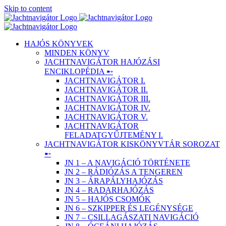
Skip to content
HAJÓS KÖNYVEK
MINDEN KÖNYV
JACHTNAVIGÁTOR HAJÓZÁSI
ENCIKLOPÉDIA ➸
JACHTNAVIGÁTOR I.
JACHTNAVIGÁTOR II.
JACHTNAVIGÁTOR III.
JACHTNAVIGÁTOR IV.
JACHTNAVIGÁTOR V.
JACHTNAVIGÁTOR
FELADATGYŰJTEMÉNY I.
JACHTNAVIGÁTOR KISKÖNYVTÁR SOROZAT
➸
JN 1 – A NAVIGÁCIÓ TÖRTÉNETE
JN 2 – RÁDIÓZÁS A TENGEREN
JN 3 – ÁRAPÁLYHAJÓZÁS
JN 4 – RADARHAJÓZÁS
JN 5 – HAJÓS CSOMÓK
JN 6 – SZKIPPER ÉS LEGÉNYSÉGE
JN 7 – CSILLAGÁSZATI NAVIGÁCIÓ