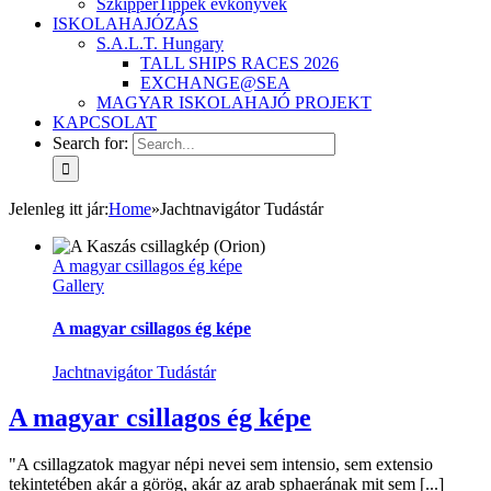
SzkipperTippek évkönyvek
ISKOLAHAJÓZÁS
S.A.L.T. Hungary
TALL SHIPS RACES 2026
EXCHANGE@SEA
MAGYAR ISKOLAHAJÓ PROJEKT
KAPCSOLAT
Search for:
Jelenleg itt jár
:
Home
»
Jachtnavigátor Tudástár
A magyar csillagos ég képe
Gallery
A magyar csillagos ég képe
Jachtnavigátor Tudástár
A magyar csillagos ég képe
"A csillagzatok magyar népi nevei sem intensio, sem extensio
tekintetében akár a görög, akár az arab sphaerának mit sem [...]