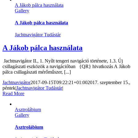
A Jákob pálca használata
Gallery
A Jákob pálca használata
Jachtnavigátor Tudástár
A Jákob pálca használata
Jachtnavigátor II., 1. Nyílt tengeri navigáció története, 1.3. Új
csillagászati eszközök a navigációban {QR} hivatkozás A Jákob
pálca csillagászati mérőműszer, [...]
Jachtnavigátor
2017-09-15T09:22:21+01:00
2017. szeptember 15.,
péntek
|
Jachtnavigátor Tudástár
|
Read More
Asztrolábium
Gallery
Asztrolábium