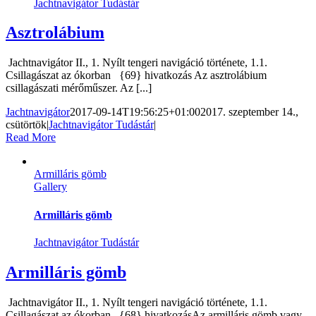
Jachtnavigátor Tudástár
Asztrolábium
Jachtnavigátor II., 1. Nyílt tengeri navigáció története, 1.1.
Csillagászat az ókorban {69} hivatkozás Az asztrolábium
csillagászati mérőműszer. Az [...]
Jachtnavigátor
2017-09-14T19:56:25+01:00
2017. szeptember 14.,
csütörtök
|
Jachtnavigátor Tudástár
|
Read More
Armilláris gömb
Gallery
Armilláris gömb
Jachtnavigátor Tudástár
Armilláris gömb
Jachtnavigátor II., 1. Nyílt tengeri navigáció története, 1.1.
Csillagászat az ókorban {68} hivatkozásAz armilláris gömb vagy