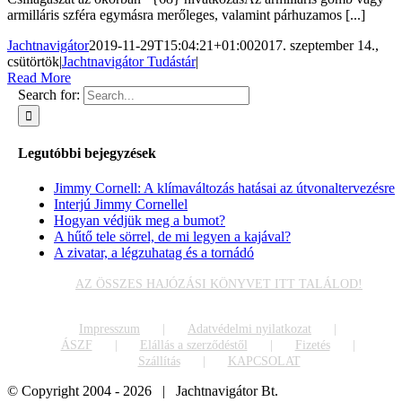
armilláris szféra egymásra merőleges, valamint párhuzamos [...]
Jachtnavigátor
2019-11-29T15:04:21+01:00
2017. szeptember 14.,
csütörtök
|
Jachtnavigátor Tudástár
|
Read More
Search for:
Legutóbbi bejegyzések
Jimmy Cornell: A klímaváltozás hatásai az útvonaltervezésre
Interjú Jimmy Cornellel
Hogyan védjük meg a bumot?
A hűtő tele sörrel, de mi legyen a kajával?
A zivatar, a légzuhatag és a tornádó
AZ ÖSSZES HAJÓZÁSI KÖNYVET ITT TALÁLOD!
Impresszum
Adatvédelmi nyilatkozat
ÁSZF
Elállás a szerződéstől
Fizetés
Szállítás
KAPCSOLAT
© Copyright 2004 -
2026 | Jachtnavigátor Bt.