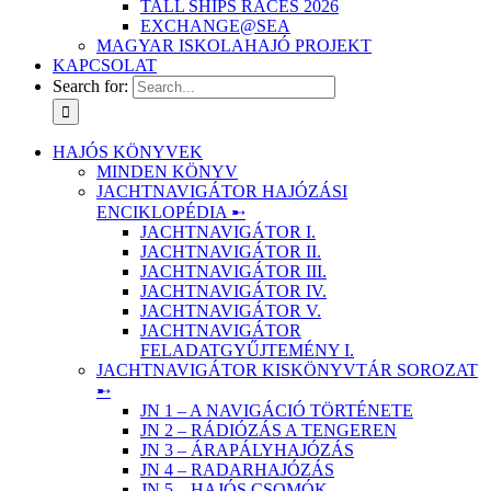
TALL SHIPS RACES 2026
EXCHANGE@SEA
MAGYAR ISKOLAHAJÓ PROJEKT
KAPCSOLAT
Search for:
HAJÓS KÖNYVEK
MINDEN KÖNYV
JACHTNAVIGÁTOR HAJÓZÁSI
ENCIKLOPÉDIA ➸
JACHTNAVIGÁTOR I.
JACHTNAVIGÁTOR II.
JACHTNAVIGÁTOR III.
JACHTNAVIGÁTOR IV.
JACHTNAVIGÁTOR V.
JACHTNAVIGÁTOR
FELADATGYŰJTEMÉNY I.
JACHTNAVIGÁTOR KISKÖNYVTÁR SOROZAT
➸
JN 1 – A NAVIGÁCIÓ TÖRTÉNETE
JN 2 – RÁDIÓZÁS A TENGEREN
JN 3 – ÁRAPÁLYHAJÓZÁS
JN 4 – RADARHAJÓZÁS
JN 5 – HAJÓS CSOMÓK