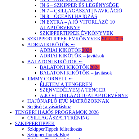
JN 6 – SZKIPPER ÉS LEGÉNYSÉGE
JN 7 – CSILLAGÁSZATI NAVIGÁCIÓ
JN 8 – ÓCEÁNI HAJÓZÁS
JN EXTRA – A JÓ VITORLÁZÓ 10
ALAPTÖRVÉNYE
SZKIPPERTIPPEK ÉVKÖNYVEK
SZKIPPERTIPPEK ÉVKÖNYVEK
2017–2025
ADRIAI KIKÖTŐK ➸
ADRIAI KIKÖTŐK
2024
ADRIAI KIKÖTŐK – javítások
BALATONI KIKÖTŐK ➸
BALATONI KIKÖTŐK
2024
BALATONI KIKÖTŐK – javítások
JIMMY CORNELL ➸
ÉLETEM A TENGEREN
SZENVEDÉLYEM A TENGER
A JÓ VITORLÁZÓ 10 ALAPTÖRVÉNYE
HAJÓNAPLÓ IFJÚ MATRÓZOKNAK
Segítség a vásárláshoz
TENGERI HAJÓS PROGRAMOK 2026
CSILLAGÁSZATI TRÉNING
SZKIPPERTIPPEK
SzkipperTippek feliratkozás
SzkipperTippek Blog