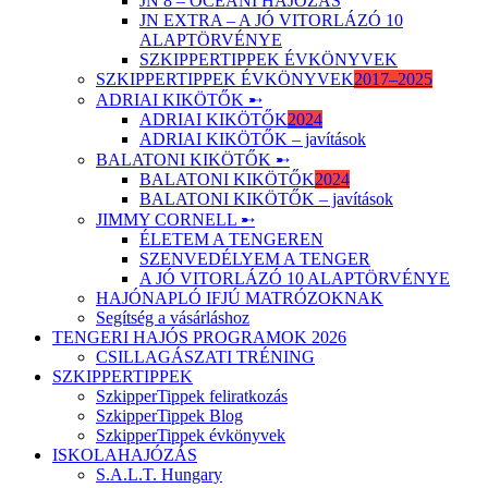
JN 8 – ÓCEÁNI HAJÓZÁS
JN EXTRA – A JÓ VITORLÁZÓ 10
ALAPTÖRVÉNYE
SZKIPPERTIPPEK ÉVKÖNYVEK
SZKIPPERTIPPEK ÉVKÖNYVEK
2017–2025
ADRIAI KIKÖTŐK ➸
ADRIAI KIKÖTŐK
2024
ADRIAI KIKÖTŐK – javítások
BALATONI KIKÖTŐK ➸
BALATONI KIKÖTŐK
2024
BALATONI KIKÖTŐK – javítások
JIMMY CORNELL ➸
ÉLETEM A TENGEREN
SZENVEDÉLYEM A TENGER
A JÓ VITORLÁZÓ 10 ALAPTÖRVÉNYE
HAJÓNAPLÓ IFJÚ MATRÓZOKNAK
Segítség a vásárláshoz
TENGERI HAJÓS PROGRAMOK 2026
CSILLAGÁSZATI TRÉNING
SZKIPPERTIPPEK
SzkipperTippek feliratkozás
SzkipperTippek Blog
SzkipperTippek évkönyvek
ISKOLAHAJÓZÁS
S.A.L.T. Hungary