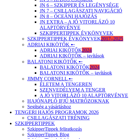
JN 6 – SZKIPPER ÉS LEGÉNYSÉGE
JN 7 – CSILLAGÁSZATI NAVIGÁCIÓ
JN 8 – ÓCEÁNI HAJÓZÁS
JN EXTRA – A JÓ VITORLÁZÓ 10
ALAPTÖRVÉNYE
SZKIPPERTIPPEK ÉVKÖNYVEK
SZKIPPERTIPPEK ÉVKÖNYVEK
2017–2025
ADRIAI KIKÖTŐK ➸
ADRIAI KIKÖTŐK
2024
ADRIAI KIKÖTŐK – javítások
BALATONI KIKÖTŐK ➸
BALATONI KIKÖTŐK
2024
BALATONI KIKÖTŐK – javítások
JIMMY CORNELL ➸
ÉLETEM A TENGEREN
SZENVEDÉLYEM A TENGER
A JÓ VITORLÁZÓ 10 ALAPTÖRVÉNYE
HAJÓNAPLÓ IFJÚ MATRÓZOKNAK
Segítség a vásárláshoz
TENGERI HAJÓS PROGRAMOK 2026
CSILLAGÁSZATI TRÉNING
SZKIPPERTIPPEK
SzkipperTippek feliratkozás
SzkipperTippek Blog