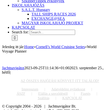
SzkipperTippek évkönyvek
ISKOLAHAJÓZÁS
S.A.L.T. Hungary
TALL SHIPS RACES 2026
EXCHANGE@SEA
MAGYAR ISKOLAHAJÓ PROJEKT
KAPCSOLAT
Search for:
Jelenleg itt jár
:
Home
»
Cornell’s World Cruising Series
»
World
Voyage Planner
Jachtnavigátor
2023-09-25T11:14:36+01:00
2023. szeptember 25.,
hétfő
|
AZ ÖSSZES HAJÓZÁSI KÖNYVET ITT TALÁLOD!
Impresszum
Adatvédelmi nyilatkozat
ÁSZF
Elállás a szerződéstől
Fizetés
Szállítás
KAPCSOLAT
© Copyright 2004 -
2026 | Jachtnavigátor Bt.