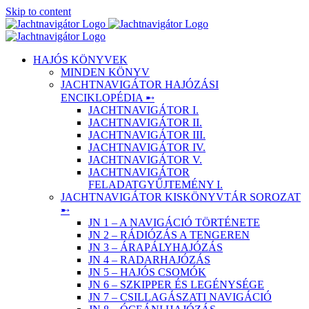
Skip to content
HAJÓS KÖNYVEK
MINDEN KÖNYV
JACHTNAVIGÁTOR HAJÓZÁSI
ENCIKLOPÉDIA ➸
JACHTNAVIGÁTOR I.
JACHTNAVIGÁTOR II.
JACHTNAVIGÁTOR III.
JACHTNAVIGÁTOR IV.
JACHTNAVIGÁTOR V.
JACHTNAVIGÁTOR
FELADATGYŰJTEMÉNY I.
JACHTNAVIGÁTOR KISKÖNYVTÁR SOROZAT
➸
JN 1 – A NAVIGÁCIÓ TÖRTÉNETE
JN 2 – RÁDIÓZÁS A TENGEREN
JN 3 – ÁRAPÁLYHAJÓZÁS
JN 4 – RADARHAJÓZÁS
JN 5 – HAJÓS CSOMÓK
JN 6 – SZKIPPER ÉS LEGÉNYSÉGE
JN 7 – CSILLAGÁSZATI NAVIGÁCIÓ