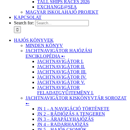
TALL SHIPS RACES 2026
EXCHANGE@SEA
MAGYAR ISKOLAHAJÓ PROJEKT
KAPCSOLAT
Search for:
HAJÓS KÖNYVEK
MINDEN KÖNYV
JACHTNAVIGÁTOR HAJÓZÁSI
ENCIKLOPÉDIA ➸
JACHTNAVIGÁTOR I.
JACHTNAVIGÁTOR II.
JACHTNAVIGÁTOR III.
JACHTNAVIGÁTOR IV.
JACHTNAVIGÁTOR V.
JACHTNAVIGÁTOR
FELADATGYŰJTEMÉNY I.
JACHTNAVIGÁTOR KISKÖNYVTÁR SOROZAT
➸
JN 1 – A NAVIGÁCIÓ TÖRTÉNETE
JN 2 – RÁDIÓZÁS A TENGEREN
JN 3 – ÁRAPÁLYHAJÓZÁS
JN 4 – RADARHAJÓZÁS
JN 5 – HAJÓS CSOMÓK