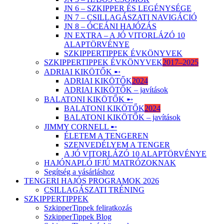
JN 6 – SZKIPPER ÉS LEGÉNYSÉGE
JN 7 – CSILLAGÁSZATI NAVIGÁCIÓ
JN 8 – ÓCEÁNI HAJÓZÁS
JN EXTRA – A JÓ VITORLÁZÓ 10
ALAPTÖRVÉNYE
SZKIPPERTIPPEK ÉVKÖNYVEK
SZKIPPERTIPPEK ÉVKÖNYVEK
2017–2025
ADRIAI KIKÖTŐK ➸
ADRIAI KIKÖTŐK
2024
ADRIAI KIKÖTŐK – javítások
BALATONI KIKÖTŐK ➸
BALATONI KIKÖTŐK
2024
BALATONI KIKÖTŐK – javítások
JIMMY CORNELL ➸
ÉLETEM A TENGEREN
SZENVEDÉLYEM A TENGER
A JÓ VITORLÁZÓ 10 ALAPTÖRVÉNYE
HAJÓNAPLÓ IFJÚ MATRÓZOKNAK
Segítség a vásárláshoz
TENGERI HAJÓS PROGRAMOK 2026
CSILLAGÁSZATI TRÉNING
SZKIPPERTIPPEK
SzkipperTippek feliratkozás
SzkipperTippek Blog