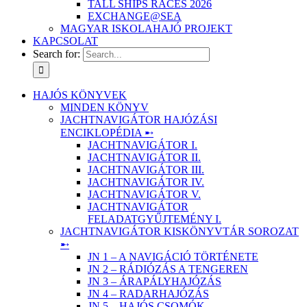
TALL SHIPS RACES 2026
EXCHANGE@SEA
MAGYAR ISKOLAHAJÓ PROJEKT
KAPCSOLAT
Search for:
HAJÓS KÖNYVEK
MINDEN KÖNYV
JACHTNAVIGÁTOR HAJÓZÁSI
ENCIKLOPÉDIA ➸
JACHTNAVIGÁTOR I.
JACHTNAVIGÁTOR II.
JACHTNAVIGÁTOR III.
JACHTNAVIGÁTOR IV.
JACHTNAVIGÁTOR V.
JACHTNAVIGÁTOR
FELADATGYŰJTEMÉNY I.
JACHTNAVIGÁTOR KISKÖNYVTÁR SOROZAT
➸
JN 1 – A NAVIGÁCIÓ TÖRTÉNETE
JN 2 – RÁDIÓZÁS A TENGEREN
JN 3 – ÁRAPÁLYHAJÓZÁS
JN 4 – RADARHAJÓZÁS
JN 5 – HAJÓS CSOMÓK