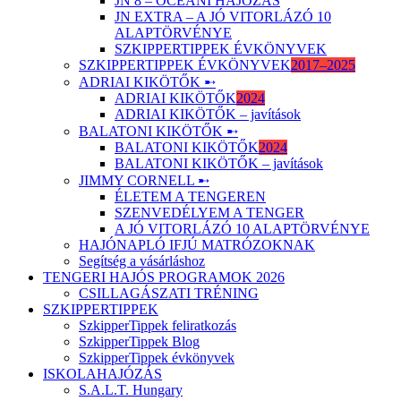
JN 8 – ÓCEÁNI HAJÓZÁS
JN EXTRA – A JÓ VITORLÁZÓ 10
ALAPTÖRVÉNYE
SZKIPPERTIPPEK ÉVKÖNYVEK
SZKIPPERTIPPEK ÉVKÖNYVEK
2017–2025
ADRIAI KIKÖTŐK ➸
ADRIAI KIKÖTŐK
2024
ADRIAI KIKÖTŐK – javítások
BALATONI KIKÖTŐK ➸
BALATONI KIKÖTŐK
2024
BALATONI KIKÖTŐK – javítások
JIMMY CORNELL ➸
ÉLETEM A TENGEREN
SZENVEDÉLYEM A TENGER
A JÓ VITORLÁZÓ 10 ALAPTÖRVÉNYE
HAJÓNAPLÓ IFJÚ MATRÓZOKNAK
Segítség a vásárláshoz
TENGERI HAJÓS PROGRAMOK 2026
CSILLAGÁSZATI TRÉNING
SZKIPPERTIPPEK
SzkipperTippek feliratkozás
SzkipperTippek Blog
SzkipperTippek évkönyvek
ISKOLAHAJÓZÁS
S.A.L.T. Hungary