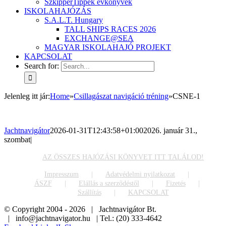
SzkipperTippek évkönyvek
ISKOLAHAJÓZÁS
S.A.L.T. Hungary
TALL SHIPS RACES 2026
EXCHANGE@SEA
MAGYAR ISKOLAHAJÓ PROJEKT
KAPCSOLAT
Search for:
Jelenleg itt jár
:
Home
»
Csillagászat navigáció tréning
»
CSNE-1
Jachtnavigátor
2026-01-31T12:43:58+01:00
2026. január 31.,
szombat
|
AZ ÖSSZES HAJÓZÁSI KÖNYVET ITT TALÁLOD!
Impresszum
Adatvédelmi nyilatkozat
ÁSZF
Elállás a szerződéstől
Fizetés
Szállítás
KAPCSOLAT
© Copyright 2004 -
2026 | Jachtnavigátor Bt.
| info@jachtnavigator.hu | Tel.: (20) 333-4642