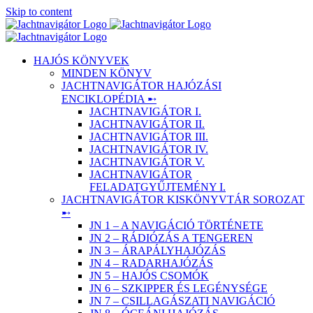
Skip to content
HAJÓS KÖNYVEK
MINDEN KÖNYV
JACHTNAVIGÁTOR HAJÓZÁSI
ENCIKLOPÉDIA ➸
JACHTNAVIGÁTOR I.
JACHTNAVIGÁTOR II.
JACHTNAVIGÁTOR III.
JACHTNAVIGÁTOR IV.
JACHTNAVIGÁTOR V.
JACHTNAVIGÁTOR
FELADATGYŰJTEMÉNY I.
JACHTNAVIGÁTOR KISKÖNYVTÁR SOROZAT
➸
JN 1 – A NAVIGÁCIÓ TÖRTÉNETE
JN 2 – RÁDIÓZÁS A TENGEREN
JN 3 – ÁRAPÁLYHAJÓZÁS
JN 4 – RADARHAJÓZÁS
JN 5 – HAJÓS CSOMÓK
JN 6 – SZKIPPER ÉS LEGÉNYSÉGE
JN 7 – CSILLAGÁSZATI NAVIGÁCIÓ