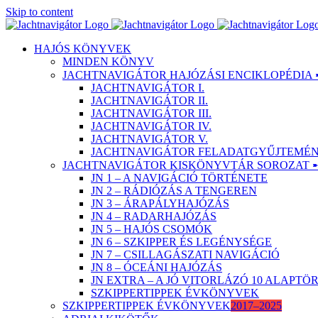
Skip to content
HAJÓS KÖNYVEK
MINDEN KÖNYV
JACHTNAVIGÁTOR HAJÓZÁSI ENCIKLOPÉDIA 
JACHTNAVIGÁTOR I.
JACHTNAVIGÁTOR II.
JACHTNAVIGÁTOR III.
JACHTNAVIGÁTOR IV.
JACHTNAVIGÁTOR V.
JACHTNAVIGÁTOR FELADATGYŰJTEMÉNY
JACHTNAVIGÁTOR KISKÖNYVTÁR SOROZAT 
JN 1 – A NAVIGÁCIÓ TÖRTÉNETE
JN 2 – RÁDIÓZÁS A TENGEREN
JN 3 – ÁRAPÁLYHAJÓZÁS
JN 4 – RADARHAJÓZÁS
JN 5 – HAJÓS CSOMÓK
JN 6 – SZKIPPER ÉS LEGÉNYSÉGE
JN 7 – CSILLAGÁSZATI NAVIGÁCIÓ
JN 8 – ÓCEÁNI HAJÓZÁS
JN EXTRA – A JÓ VITORLÁZÓ 10 ALAPT
SZKIPPERTIPPEK ÉVKÖNYVEK
SZKIPPERTIPPEK ÉVKÖNYVEK
2017–2025