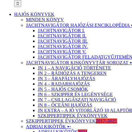
HAJÓS KÖNYVEK
MINDEN KÖNYV
JACHTNAVIGÁTOR HAJÓZÁSI ENCIKLOPÉDIA 
JACHTNAVIGÁTOR I.
JACHTNAVIGÁTOR II.
JACHTNAVIGÁTOR III.
JACHTNAVIGÁTOR IV.
JACHTNAVIGÁTOR V.
JACHTNAVIGÁTOR FELADATGYŰJTEMÉNY
JACHTNAVIGÁTOR KISKÖNYVTÁR SOROZAT 
JN 1 – A NAVIGÁCIÓ TÖRTÉNETE
JN 2 – RÁDIÓZÁS A TENGEREN
JN 3 – ÁRAPÁLYHAJÓZÁS
JN 4 – RADARHAJÓZÁS
JN 5 – HAJÓS CSOMÓK
JN 6 – SZKIPPER ÉS LEGÉNYSÉGE
JN 7 – CSILLAGÁSZATI NAVIGÁCIÓ
JN 8 – ÓCEÁNI HAJÓZÁS
JN EXTRA – A JÓ VITORLÁZÓ 10 ALAPT
SZKIPPERTIPPEK ÉVKÖNYVEK
SZKIPPERTIPPEK ÉVKÖNYVEK
2017–2025
ADRIAI KIKÖTŐK ➸
ADRIAI KIKÖTŐK
2024