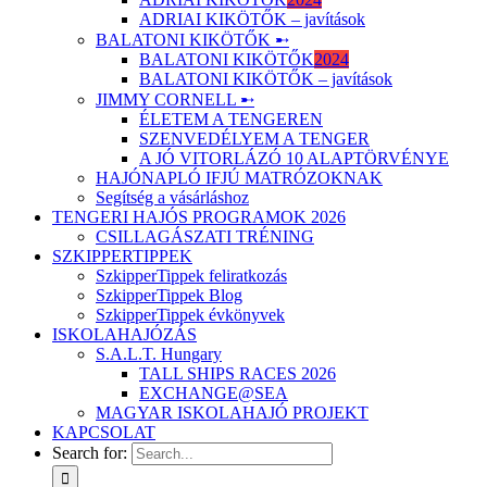
ADRIAI KIKÖTŐK – javítások
BALATONI KIKÖTŐK ➸
BALATONI KIKÖTŐK
2024
BALATONI KIKÖTŐK – javítások
JIMMY CORNELL ➸
ÉLETEM A TENGEREN
SZENVEDÉLYEM A TENGER
A JÓ VITORLÁZÓ 10 ALAPTÖRVÉNYE
HAJÓNAPLÓ IFJÚ MATRÓZOKNAK
Segítség a vásárláshoz
TENGERI HAJÓS PROGRAMOK 2026
CSILLAGÁSZATI TRÉNING
SZKIPPERTIPPEK
SzkipperTippek feliratkozás
SzkipperTippek Blog
SzkipperTippek évkönyvek
ISKOLAHAJÓZÁS
S.A.L.T. Hungary
TALL SHIPS RACES 2026
EXCHANGE@SEA
MAGYAR ISKOLAHAJÓ PROJEKT
KAPCSOLAT
Search for: