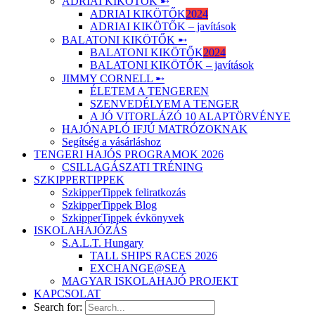
ADRIAI KIKÖTŐK ➸
ADRIAI KIKÖTŐK
2024
ADRIAI KIKÖTŐK – javítások
BALATONI KIKÖTŐK ➸
BALATONI KIKÖTŐK
2024
BALATONI KIKÖTŐK – javítások
JIMMY CORNELL ➸
ÉLETEM A TENGEREN
SZENVEDÉLYEM A TENGER
A JÓ VITORLÁZÓ 10 ALAPTÖRVÉNYE
HAJÓNAPLÓ IFJÚ MATRÓZOKNAK
Segítség a vásárláshoz
TENGERI HAJÓS PROGRAMOK 2026
CSILLAGÁSZATI TRÉNING
SZKIPPERTIPPEK
SzkipperTippek feliratkozás
SzkipperTippek Blog
SzkipperTippek évkönyvek
ISKOLAHAJÓZÁS
S.A.L.T. Hungary
TALL SHIPS RACES 2026
EXCHANGE@SEA
MAGYAR ISKOLAHAJÓ PROJEKT
KAPCSOLAT
Search for: