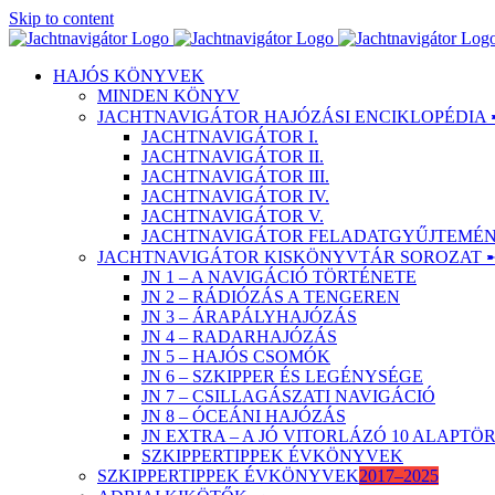
Skip to content
HAJÓS KÖNYVEK
MINDEN KÖNYV
JACHTNAVIGÁTOR HAJÓZÁSI ENCIKLOPÉDIA 
JACHTNAVIGÁTOR I.
JACHTNAVIGÁTOR II.
JACHTNAVIGÁTOR III.
JACHTNAVIGÁTOR IV.
JACHTNAVIGÁTOR V.
JACHTNAVIGÁTOR FELADATGYŰJTEMÉNY
JACHTNAVIGÁTOR KISKÖNYVTÁR SOROZAT 
JN 1 – A NAVIGÁCIÓ TÖRTÉNETE
JN 2 – RÁDIÓZÁS A TENGEREN
JN 3 – ÁRAPÁLYHAJÓZÁS
JN 4 – RADARHAJÓZÁS
JN 5 – HAJÓS CSOMÓK
JN 6 – SZKIPPER ÉS LEGÉNYSÉGE
JN 7 – CSILLAGÁSZATI NAVIGÁCIÓ
JN 8 – ÓCEÁNI HAJÓZÁS
JN EXTRA – A JÓ VITORLÁZÓ 10 ALAPT
SZKIPPERTIPPEK ÉVKÖNYVEK
SZKIPPERTIPPEK ÉVKÖNYVEK
2017–2025