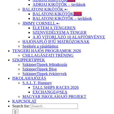
ADRIAI KIKÖTŐK – javítások
BALATONI KIKÖTŐK ➸
BALATONI KIKÖTŐK
2024
BALATONI KIKÖTŐK – javítások
JIMMY CORNELL ➸
ÉLETEM A TENGEREN
SZENVEDÉLYEM A TENGER
A JÓ VITORLÁZÓ 10 ALAPTÖRVÉNYE
HAJÓNAPLÓ IFJÚ MATRÓZOKNAK
Segítség a vásárláshoz
TENGERI HAJÓS PROGRAMOK 2026
CSILLAGÁSZATI TRÉNING
SZKIPPERTIPPEK
SzkipperTippek feliratkozás
SzkipperTippek Blog
SzkipperTippek évkönyvek
ISKOLAHAJÓZÁS
S.A.L.T. Hungary
TALL SHIPS RACES 2026
EXCHANGE@SEA
MAGYAR ISKOLAHAJÓ PROJEKT
KAPCSOLAT
Search for: