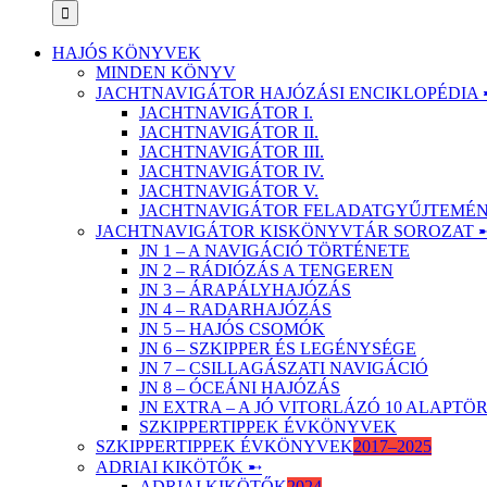
HAJÓS KÖNYVEK
MINDEN KÖNYV
JACHTNAVIGÁTOR HAJÓZÁSI ENCIKLOPÉDIA 
JACHTNAVIGÁTOR I.
JACHTNAVIGÁTOR II.
JACHTNAVIGÁTOR III.
JACHTNAVIGÁTOR IV.
JACHTNAVIGÁTOR V.
JACHTNAVIGÁTOR FELADATGYŰJTEMÉNY
JACHTNAVIGÁTOR KISKÖNYVTÁR SOROZAT 
JN 1 – A NAVIGÁCIÓ TÖRTÉNETE
JN 2 – RÁDIÓZÁS A TENGEREN
JN 3 – ÁRAPÁLYHAJÓZÁS
JN 4 – RADARHAJÓZÁS
JN 5 – HAJÓS CSOMÓK
JN 6 – SZKIPPER ÉS LEGÉNYSÉGE
JN 7 – CSILLAGÁSZATI NAVIGÁCIÓ
JN 8 – ÓCEÁNI HAJÓZÁS
JN EXTRA – A JÓ VITORLÁZÓ 10 ALAPT
SZKIPPERTIPPEK ÉVKÖNYVEK
SZKIPPERTIPPEK ÉVKÖNYVEK
2017–2025
ADRIAI KIKÖTŐK ➸
ADRIAI KIKÖTŐK
2024