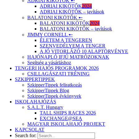
ADRIAI KIKÖTŐK ➸
ADRIAI KIKÖTŐK
2024
ADRIAI KIKÖTŐK – javítások
BALATONI KIKÖTŐK ➸
BALATONI KIKÖTŐK
2024
BALATONI KIKÖTŐK – javítások
JIMMY CORNELL ➸
ÉLETEM A TENGEREN
SZENVEDÉLYEM A TENGER
A JÓ VITORLÁZÓ 10 ALAPTÖRVÉNYE
HAJÓNAPLÓ IFJÚ MATRÓZOKNAK
Segítség a vásárláshoz
TENGERI HAJÓS PROGRAMOK 2026
CSILLAGÁSZATI TRÉNING
SZKIPPERTIPPEK
SzkipperTippek feliratkozás
SzkipperTippek Blog
SzkipperTippek évkönyvek
ISKOLAHAJÓZÁS
S.A.L.T. Hungary
TALL SHIPS RACES 2026
EXCHANGE@SEA
MAGYAR ISKOLAHAJÓ PROJEKT
KAPCSOLAT
Search for: