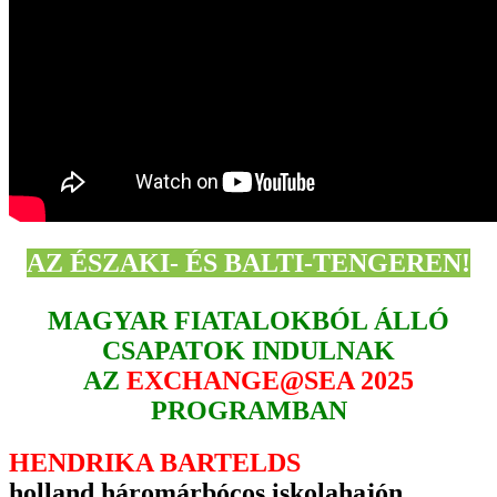
AZ ÉSZAKI- ÉS BALTI-TENGEREN!
MAGYAR FIATALOKBÓL ÁLLÓ
CSAPATOK INDULNAK
AZ
EXCHANGE@SEA 2025
PROGRAMBAN
HENDRIKA BARTELDS
holland háromárbócos iskolahajón