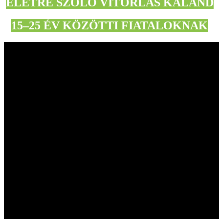
ÉLETRE SZÓLÓ VITORLÁS KALAND
15–25 ÉV KÖZÖTTI FIATALOKNAK