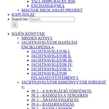
TALL SHIPS RACES 2026
EXCHANGE@SEA
MAGYAR ISKOLAHAJÓ PROJEKT
KAPCSOLAT
Search for:
HAJÓS KÖNYVEK
MINDEN KÖNYV
JACHTNAVIGÁTOR HAJÓZÁSI
ENCIKLOPÉDIA ➸
JACHTNAVIGÁTOR I.
JACHTNAVIGÁTOR II.
JACHTNAVIGÁTOR III.
JACHTNAVIGÁTOR IV.
JACHTNAVIGÁTOR V.
JACHTNAVIGÁTOR
FELADATGYŰJTEMÉNY I.
JACHTNAVIGÁTOR KISKÖNYVTÁR SOROZAT
➸
JN 1 – A NAVIGÁCIÓ TÖRTÉNETE
JN 2 – RÁDIÓZÁS A TENGEREN
JN 3 – ÁRAPÁLYHAJÓZÁS
JN 4 – RADARHAJÓZÁS
JN 5 – HAJÓS CSOMÓK