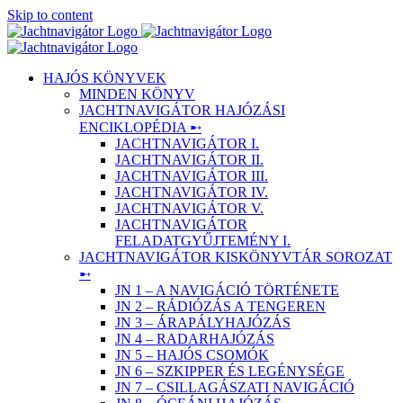
Skip to content
HAJÓS KÖNYVEK
MINDEN KÖNYV
JACHTNAVIGÁTOR HAJÓZÁSI
ENCIKLOPÉDIA ➸
JACHTNAVIGÁTOR I.
JACHTNAVIGÁTOR II.
JACHTNAVIGÁTOR III.
JACHTNAVIGÁTOR IV.
JACHTNAVIGÁTOR V.
JACHTNAVIGÁTOR
FELADATGYŰJTEMÉNY I.
JACHTNAVIGÁTOR KISKÖNYVTÁR SOROZAT
➸
JN 1 – A NAVIGÁCIÓ TÖRTÉNETE
JN 2 – RÁDIÓZÁS A TENGEREN
JN 3 – ÁRAPÁLYHAJÓZÁS
JN 4 – RADARHAJÓZÁS
JN 5 – HAJÓS CSOMÓK
JN 6 – SZKIPPER ÉS LEGÉNYSÉGE
JN 7 – CSILLAGÁSZATI NAVIGÁCIÓ