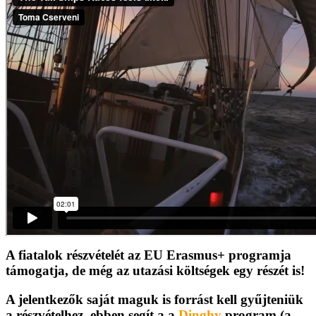
A fiatalok részvételét az EU Erasmus+ programja
támogatja, de még az utazási költségek egy részét is!
A jelentkezők saját maguk is forrást kell gyűjteniük
a részvételhez, ebben segít a a
Dinghy
program (a