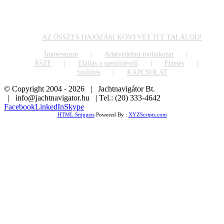
AZ ÖSSZES HAJÓZÁSI KÖNYVET ITT TALÁLOD!
Impresszum
Adatvédelmi nyilatkozat
ÁSZF
Elállás a szerződéstől
Fizetés
Szállítás
KAPCSOLAT
© Copyright 2004 -
2026 | Jachtnavigátor Bt.
| info@jachtnavigator.hu | Tel.: (20) 333-4642
Facebook
LinkedIn
Skype
HTML Snippets
Powered By :
XYZScripts.com