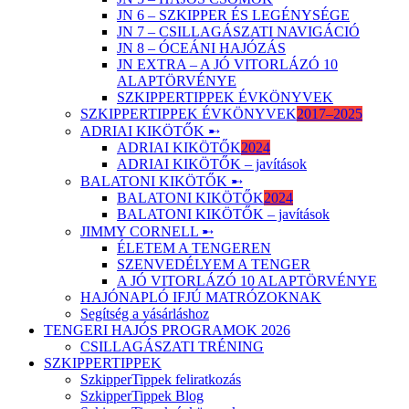
JN 6 – SZKIPPER ÉS LEGÉNYSÉGE
JN 7 – CSILLAGÁSZATI NAVIGÁCIÓ
JN 8 – ÓCEÁNI HAJÓZÁS
JN EXTRA – A JÓ VITORLÁZÓ 10
ALAPTÖRVÉNYE
SZKIPPERTIPPEK ÉVKÖNYVEK
SZKIPPERTIPPEK ÉVKÖNYVEK
2017–2025
ADRIAI KIKÖTŐK ➸
ADRIAI KIKÖTŐK
2024
ADRIAI KIKÖTŐK – javítások
BALATONI KIKÖTŐK ➸
BALATONI KIKÖTŐK
2024
BALATONI KIKÖTŐK – javítások
JIMMY CORNELL ➸
ÉLETEM A TENGEREN
SZENVEDÉLYEM A TENGER
A JÓ VITORLÁZÓ 10 ALAPTÖRVÉNYE
HAJÓNAPLÓ IFJÚ MATRÓZOKNAK
Segítség a vásárláshoz
TENGERI HAJÓS PROGRAMOK 2026
CSILLAGÁSZATI TRÉNING
SZKIPPERTIPPEK
SzkipperTippek feliratkozás
SzkipperTippek Blog