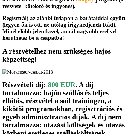
részvétel kötelező és ingyenes).
Regisztrálj az alábbi űrlapon a barátaiddal együtt
(legyen ők is ott, ne utólag irigykedjenek Rád).
Minél előbb jelentkezel, annál nagyobb eséllyel
kerülhetsz be a csapatba!
A részvételhez nem szükséges hajós
képzettség!
Részvételi díj:
800 EUR
. A díj
tartalmazza: hajón szállás és teljes
ellátás, részvétel a sail trainingen, a
kikötői programokban, regisztrációs és
egyéb adminisztrációs díjak. A díj nem
tartalmazza: utazási költségek és utazás
közbeni esetleges szállásköltségek,