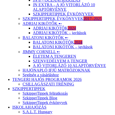
JN 8 – ÓCEÁNI HAJÓZÁS
JN EXTRA – A JÓ VITORLÁZÓ 10
ALAPTÖRVÉNYE
SZKIPPERTIPPEK ÉVKÖNYVEK
SZKIPPERTIPPEK ÉVKÖNYVEK
2017–2025
ADRIAI KIKÖTŐK ➸
ADRIAI KIKÖTŐK
2024
ADRIAI KIKÖTŐK – javítások
BALATONI KIKÖTŐK ➸
BALATONI KIKÖTŐK
2024
BALATONI KIKÖTŐK – javítások
JIMMY CORNELL ➸
ÉLETEM A TENGEREN
SZENVEDÉLYEM A TENGER
A JÓ VITORLÁZÓ 10 ALAPTÖRVÉNYE
HAJÓNAPLÓ IFJÚ MATRÓZOKNAK
Segítség a vásárláshoz
TENGERI HAJÓS PROGRAMOK 2026
CSILLAGÁSZATI TRÉNING
SZKIPPERTIPPEK
SzkipperTippek feliratkozás
SzkipperTippek Blog
SzkipperTippek évkönyvek
ISKOLAHAJÓZÁS
S.A.L.T. Hungary