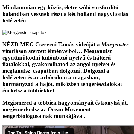
Mindannyian egy közös, életre szóló sorsfordító
kalandban vesznek részt a két holland nagyvitorlás
fedélzetén.
NÉZD MEG Cserveni Tamás videóját a
Morgenster
vitorláson szerzett élményeiből… Megtanulsz
együttműködni különböző nyelvű és hátterű
fiatalokkal, gyakorolhatod az angol nyelvet és
megtanulsz csapatban dolgozni. Dolgozol a
fedélzeten és az árbócokon a magasban,
kormányzod a hajót, miközben tengerészdalokat
énekelsz a többiekkel.
Megismered a többiek hagyományait és konyháját,
megismerkedsz az Ocean Movement
tengerbiológusainak munkájával.