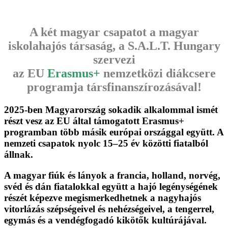
A két magyar csapatot a magyar
iskolahajós társaság, a S.A.L.T. Hungary
szervezi
az EU
Erasmus+
nemzetközi diákcsere
programja társfinanszírozásával!
2025-ben Magyarország sokadik alkalommal ismét
részt vesz az EU által támogatott Erasmus+
programban több másik európai országgal együtt. A
nemzeti csapatok nyolc 15–25 év közötti fiatalból
állnak.
A magyar fiúk és lányok a francia, holland, norvég,
svéd és dán fiatalokkal együtt a hajó legénységének
részét képezve megismerkedhetnek a nagyhajós
vitorlázás szépségeivel és nehézségeivel, a tengerrel,
egymás és a vendégfogadó kikötők kultúrájával.