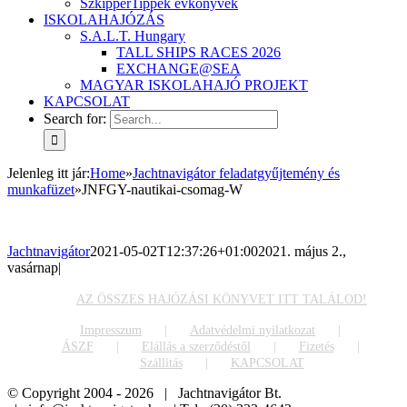
SzkipperTippek évkönyvek
ISKOLAHAJÓZÁS
S.A.L.T. Hungary
TALL SHIPS RACES 2026
EXCHANGE@SEA
MAGYAR ISKOLAHAJÓ PROJEKT
KAPCSOLAT
Search for:
Jelenleg itt jár
:
Home
»
Jachtnavigátor feladatgyűjtemény és
munkafüzet
»
JNFGY-nautikai-csomag-W
Jachtnavigátor
2021-05-02T12:37:26+01:00
2021. május 2.,
vasárnap
|
AZ ÖSSZES HAJÓZÁSI KÖNYVET ITT TALÁLOD!
Impresszum
Adatvédelmi nyilatkozat
ÁSZF
Elállás a szerződéstől
Fizetés
Szállítás
KAPCSOLAT
© Copyright 2004 -
2026 | Jachtnavigátor Bt.