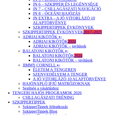
JN 6 – SZKIPPER ÉS LEGÉNYSÉGE
JN 7 – CSILLAGÁSZATI NAVIGÁCIÓ
JN 8 – ÓCEÁNI HAJÓZÁS
JN EXTRA – A JÓ VITORLÁZÓ 10
ALAPTÖRVÉNYE
SZKIPPERTIPPEK ÉVKÖNYVEK
SZKIPPERTIPPEK ÉVKÖNYVEK
2017–2025
ADRIAI KIKÖTŐK ➸
ADRIAI KIKÖTŐK
2024
ADRIAI KIKÖTŐK – javítások
BALATONI KIKÖTŐK ➸
BALATONI KIKÖTŐK
2024
BALATONI KIKÖTŐK – javítások
JIMMY CORNELL ➸
ÉLETEM A TENGEREN
SZENVEDÉLYEM A TENGER
A JÓ VITORLÁZÓ 10 ALAPTÖRVÉNYE
HAJÓNAPLÓ IFJÚ MATRÓZOKNAK
Segítség a vásárláshoz
TENGERI HAJÓS PROGRAMOK 2026
CSILLAGÁSZATI TRÉNING
SZKIPPERTIPPEK
SzkipperTippek feliratkozás
SzkipperTippek Blog