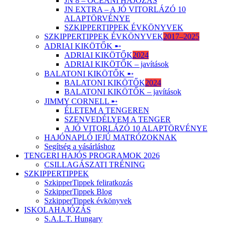
JN 8 – ÓCEÁNI HAJÓZÁS
JN EXTRA – A JÓ VITORLÁZÓ 10
ALAPTÖRVÉNYE
SZKIPPERTIPPEK ÉVKÖNYVEK
SZKIPPERTIPPEK ÉVKÖNYVEK
2017–2025
ADRIAI KIKÖTŐK ➸
ADRIAI KIKÖTŐK
2024
ADRIAI KIKÖTŐK – javítások
BALATONI KIKÖTŐK ➸
BALATONI KIKÖTŐK
2024
BALATONI KIKÖTŐK – javítások
JIMMY CORNELL ➸
ÉLETEM A TENGEREN
SZENVEDÉLYEM A TENGER
A JÓ VITORLÁZÓ 10 ALAPTÖRVÉNYE
HAJÓNAPLÓ IFJÚ MATRÓZOKNAK
Segítség a vásárláshoz
TENGERI HAJÓS PROGRAMOK 2026
CSILLAGÁSZATI TRÉNING
SZKIPPERTIPPEK
SzkipperTippek feliratkozás
SzkipperTippek Blog
SzkipperTippek évkönyvek
ISKOLAHAJÓZÁS
S.A.L.T. Hungary