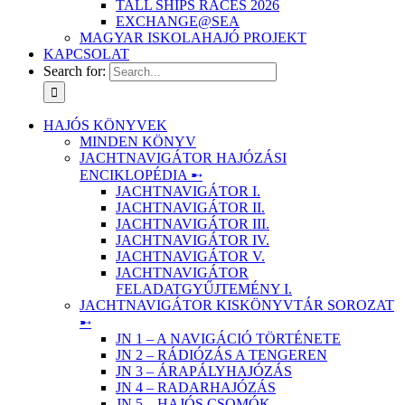
TALL SHIPS RACES 2026
EXCHANGE@SEA
MAGYAR ISKOLAHAJÓ PROJEKT
KAPCSOLAT
Search for:
HAJÓS KÖNYVEK
MINDEN KÖNYV
JACHTNAVIGÁTOR HAJÓZÁSI
ENCIKLOPÉDIA ➸
JACHTNAVIGÁTOR I.
JACHTNAVIGÁTOR II.
JACHTNAVIGÁTOR III.
JACHTNAVIGÁTOR IV.
JACHTNAVIGÁTOR V.
JACHTNAVIGÁTOR
FELADATGYŰJTEMÉNY I.
JACHTNAVIGÁTOR KISKÖNYVTÁR SOROZAT
➸
JN 1 – A NAVIGÁCIÓ TÖRTÉNETE
JN 2 – RÁDIÓZÁS A TENGEREN
JN 3 – ÁRAPÁLYHAJÓZÁS
JN 4 – RADARHAJÓZÁS
JN 5 – HAJÓS CSOMÓK