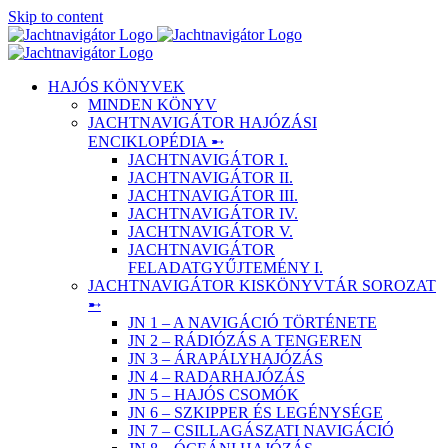
Skip to content
HAJÓS KÖNYVEK
MINDEN KÖNYV
JACHTNAVIGÁTOR HAJÓZÁSI
ENCIKLOPÉDIA ➸
JACHTNAVIGÁTOR I.
JACHTNAVIGÁTOR II.
JACHTNAVIGÁTOR III.
JACHTNAVIGÁTOR IV.
JACHTNAVIGÁTOR V.
JACHTNAVIGÁTOR
FELADATGYŰJTEMÉNY I.
JACHTNAVIGÁTOR KISKÖNYVTÁR SOROZAT
➸
JN 1 – A NAVIGÁCIÓ TÖRTÉNETE
JN 2 – RÁDIÓZÁS A TENGEREN
JN 3 – ÁRAPÁLYHAJÓZÁS
JN 4 – RADARHAJÓZÁS
JN 5 – HAJÓS CSOMÓK
JN 6 – SZKIPPER ÉS LEGÉNYSÉGE
JN 7 – CSILLAGÁSZATI NAVIGÁCIÓ