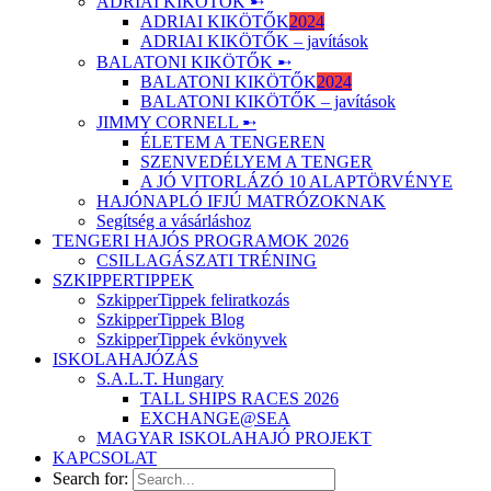
ADRIAI KIKÖTŐK ➸
ADRIAI KIKÖTŐK
2024
ADRIAI KIKÖTŐK – javítások
BALATONI KIKÖTŐK ➸
BALATONI KIKÖTŐK
2024
BALATONI KIKÖTŐK – javítások
JIMMY CORNELL ➸
ÉLETEM A TENGEREN
SZENVEDÉLYEM A TENGER
A JÓ VITORLÁZÓ 10 ALAPTÖRVÉNYE
HAJÓNAPLÓ IFJÚ MATRÓZOKNAK
Segítség a vásárláshoz
TENGERI HAJÓS PROGRAMOK 2026
CSILLAGÁSZATI TRÉNING
SZKIPPERTIPPEK
SzkipperTippek feliratkozás
SzkipperTippek Blog
SzkipperTippek évkönyvek
ISKOLAHAJÓZÁS
S.A.L.T. Hungary
TALL SHIPS RACES 2026
EXCHANGE@SEA
MAGYAR ISKOLAHAJÓ PROJEKT
KAPCSOLAT
Search for: