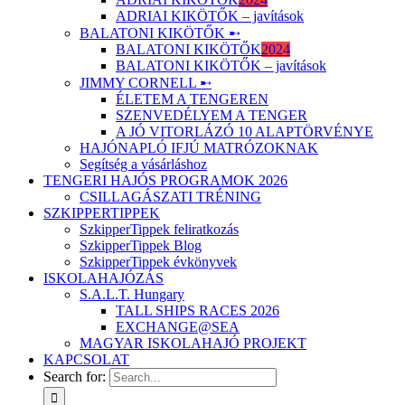
ADRIAI KIKÖTŐK – javítások
BALATONI KIKÖTŐK ➸
BALATONI KIKÖTŐK
2024
BALATONI KIKÖTŐK – javítások
JIMMY CORNELL ➸
ÉLETEM A TENGEREN
SZENVEDÉLYEM A TENGER
A JÓ VITORLÁZÓ 10 ALAPTÖRVÉNYE
HAJÓNAPLÓ IFJÚ MATRÓZOKNAK
Segítség a vásárláshoz
TENGERI HAJÓS PROGRAMOK 2026
CSILLAGÁSZATI TRÉNING
SZKIPPERTIPPEK
SzkipperTippek feliratkozás
SzkipperTippek Blog
SzkipperTippek évkönyvek
ISKOLAHAJÓZÁS
S.A.L.T. Hungary
TALL SHIPS RACES 2026
EXCHANGE@SEA
MAGYAR ISKOLAHAJÓ PROJEKT
KAPCSOLAT
Search for: