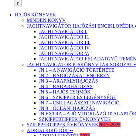
HAJÓS KÖNYVEK
MINDEN KÖNYV
JACHTNAVIGÁTOR HAJÓZÁSI ENCIKLOPÉDIA 
JACHTNAVIGÁTOR I.
JACHTNAVIGÁTOR II.
JACHTNAVIGÁTOR III.
JACHTNAVIGÁTOR IV.
JACHTNAVIGÁTOR V.
JACHTNAVIGÁTOR FELADATGYŰJTEMÉNY
JACHTNAVIGÁTOR KISKÖNYVTÁR SOROZAT 
JN 1 – A NAVIGÁCIÓ TÖRTÉNETE
JN 2 – RÁDIÓZÁS A TENGEREN
JN 3 – ÁRAPÁLYHAJÓZÁS
JN 4 – RADARHAJÓZÁS
JN 5 – HAJÓS CSOMÓK
JN 6 – SZKIPPER ÉS LEGÉNYSÉGE
JN 7 – CSILLAGÁSZATI NAVIGÁCIÓ
JN 8 – ÓCEÁNI HAJÓZÁS
JN EXTRA – A JÓ VITORLÁZÓ 10 ALAPT
SZKIPPERTIPPEK ÉVKÖNYVEK
SZKIPPERTIPPEK ÉVKÖNYVEK
2017–2025
ADRIAI KIKÖTŐK ➸
ADRIAI KIKÖTŐK
2024