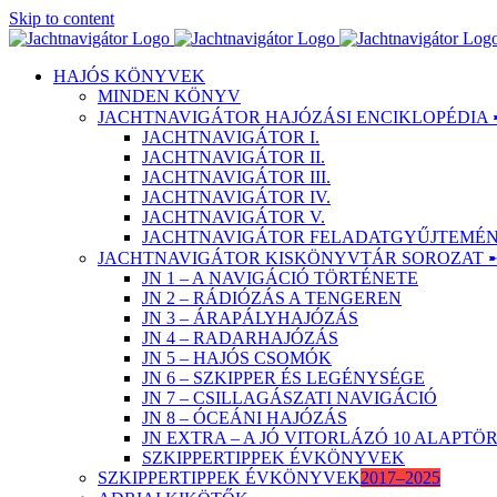
Skip to content
HAJÓS KÖNYVEK
MINDEN KÖNYV
JACHTNAVIGÁTOR HAJÓZÁSI ENCIKLOPÉDIA 
JACHTNAVIGÁTOR I.
JACHTNAVIGÁTOR II.
JACHTNAVIGÁTOR III.
JACHTNAVIGÁTOR IV.
JACHTNAVIGÁTOR V.
JACHTNAVIGÁTOR FELADATGYŰJTEMÉNY
JACHTNAVIGÁTOR KISKÖNYVTÁR SOROZAT 
JN 1 – A NAVIGÁCIÓ TÖRTÉNETE
JN 2 – RÁDIÓZÁS A TENGEREN
JN 3 – ÁRAPÁLYHAJÓZÁS
JN 4 – RADARHAJÓZÁS
JN 5 – HAJÓS CSOMÓK
JN 6 – SZKIPPER ÉS LEGÉNYSÉGE
JN 7 – CSILLAGÁSZATI NAVIGÁCIÓ
JN 8 – ÓCEÁNI HAJÓZÁS
JN EXTRA – A JÓ VITORLÁZÓ 10 ALAPT
SZKIPPERTIPPEK ÉVKÖNYVEK
SZKIPPERTIPPEK ÉVKÖNYVEK
2017–2025