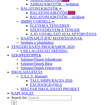
ADRIAI KIKÖTŐK – javítások
BALATONI KIKÖTŐK ➸
BALATONI KIKÖTŐK
2024
BALATONI KIKÖTŐK – javítások
JIMMY CORNELL ➸
ÉLETEM A TENGEREN
SZENVEDÉLYEM A TENGER
A JÓ VITORLÁZÓ 10 ALAPTÖRVÉNYE
HAJÓNAPLÓ IFJÚ MATRÓZOKNAK
Segítség a vásárláshoz
TENGERI HAJÓS PROGRAMOK 2026
CSILLAGÁSZATI TRÉNING
SZKIPPERTIPPEK
SzkipperTippek feliratkozás
SzkipperTippek Blog
SzkipperTippek évkönyvek
ISKOLAHAJÓZÁS
S.A.L.T. Hungary
TALL SHIPS RACES 2026
EXCHANGE@SEA
MAGYAR ISKOLAHAJÓ PROJEKT
KAPCSOLAT
Search for: