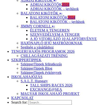
ADRIAI KIKÖTŐK ➸
ADRIAI KIKÖTŐK
2024
ADRIAI KIKÖTŐK – javítások
BALATONI KIKÖTŐK ➸
BALATONI KIKÖTŐK
2024
BALATONI KIKÖTŐK – javítások
JIMMY CORNELL ➸
ÉLETEM A TENGEREN
SZENVEDÉLYEM A TENGER
A JÓ VITORLÁZÓ 10 ALAPTÖRVÉNYE
HAJÓNAPLÓ IFJÚ MATRÓZOKNAK
Segítség a vásárláshoz
TENGERI HAJÓS PROGRAMOK 2026
CSILLAGÁSZATI TRÉNING
SZKIPPERTIPPEK
SzkipperTippek feliratkozás
SzkipperTippek Blog
SzkipperTippek évkönyvek
ISKOLAHAJÓZÁS
S.A.L.T. Hungary
TALL SHIPS RACES 2026
EXCHANGE@SEA
MAGYAR ISKOLAHAJÓ PROJEKT
KAPCSOLAT
Search for: