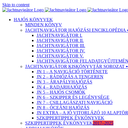
Skip to content
HAJÓS KÖNYVEK
MINDEN KÖNYV
JACHTNAVIGÁTOR HAJÓZÁSI ENCIKLOPÉDIA 
JACHTNAVIGÁTOR I.
JACHTNAVIGÁTOR II.
JACHTNAVIGÁTOR III.
JACHTNAVIGÁTOR IV.
JACHTNAVIGÁTOR V.
JACHTNAVIGÁTOR FELADATGYŰJTEMÉNY
JACHTNAVIGÁTOR KISKÖNYVTÁR SOROZAT 
JN 1 – A NAVIGÁCIÓ TÖRTÉNETE
JN 2 – RÁDIÓZÁS A TENGEREN
JN 3 – ÁRAPÁLYHAJÓZÁS
JN 4 – RADARHAJÓZÁS
JN 5 – HAJÓS CSOMÓK
JN 6 – SZKIPPER ÉS LEGÉNYSÉGE
JN 7 – CSILLAGÁSZATI NAVIGÁCIÓ
JN 8 – ÓCEÁNI HAJÓZÁS
JN EXTRA – A JÓ VITORLÁZÓ 10 ALAPT
SZKIPPERTIPPEK ÉVKÖNYVEK
SZKIPPERTIPPEK ÉVKÖNYVEK
2017–2025