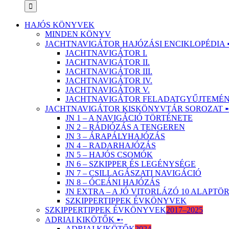
HAJÓS KÖNYVEK
MINDEN KÖNYV
JACHTNAVIGÁTOR HAJÓZÁSI ENCIKLOPÉDIA 
JACHTNAVIGÁTOR I.
JACHTNAVIGÁTOR II.
JACHTNAVIGÁTOR III.
JACHTNAVIGÁTOR IV.
JACHTNAVIGÁTOR V.
JACHTNAVIGÁTOR FELADATGYŰJTEMÉNY
JACHTNAVIGÁTOR KISKÖNYVTÁR SOROZAT 
JN 1 – A NAVIGÁCIÓ TÖRTÉNETE
JN 2 – RÁDIÓZÁS A TENGEREN
JN 3 – ÁRAPÁLYHAJÓZÁS
JN 4 – RADARHAJÓZÁS
JN 5 – HAJÓS CSOMÓK
JN 6 – SZKIPPER ÉS LEGÉNYSÉGE
JN 7 – CSILLAGÁSZATI NAVIGÁCIÓ
JN 8 – ÓCEÁNI HAJÓZÁS
JN EXTRA – A JÓ VITORLÁZÓ 10 ALAPT
SZKIPPERTIPPEK ÉVKÖNYVEK
SZKIPPERTIPPEK ÉVKÖNYVEK
2017–2025
ADRIAI KIKÖTŐK ➸
ADRIAI KIKÖTŐK
2024