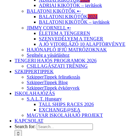
ADRIAI KIKÖTŐK – javítások
BALATONI KIKÖTŐK ➸
BALATONI KIKÖTŐK
2024
BALATONI KIKÖTŐK – javítások
JIMMY CORNELL ➸
ÉLETEM A TENGEREN
SZENVEDÉLYEM A TENGER
A JÓ VITORLÁZÓ 10 ALAPTÖRVÉNYE
HAJÓNAPLÓ IFJÚ MATRÓZOKNAK
Segítség a vásárláshoz
TENGERI HAJÓS PROGRAMOK 2026
CSILLAGÁSZATI TRÉNING
SZKIPPERTIPPEK
SzkipperTippek feliratkozás
SzkipperTippek Blog
SzkipperTippek évkönyvek
ISKOLAHAJÓZÁS
S.A.L.T. Hungary
TALL SHIPS RACES 2026
EXCHANGE@SEA
MAGYAR ISKOLAHAJÓ PROJEKT
KAPCSOLAT
Search for: