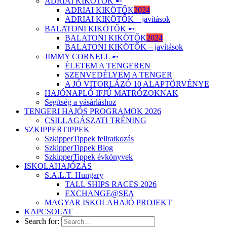
ADRIAI KIKÖTŐK ➸
ADRIAI KIKÖTŐK
2024
ADRIAI KIKÖTŐK – javítások
BALATONI KIKÖTŐK ➸
BALATONI KIKÖTŐK
2024
BALATONI KIKÖTŐK – javítások
JIMMY CORNELL ➸
ÉLETEM A TENGEREN
SZENVEDÉLYEM A TENGER
A JÓ VITORLÁZÓ 10 ALAPTÖRVÉNYE
HAJÓNAPLÓ IFJÚ MATRÓZOKNAK
Segítség a vásárláshoz
TENGERI HAJÓS PROGRAMOK 2026
CSILLAGÁSZATI TRÉNING
SZKIPPERTIPPEK
SzkipperTippek feliratkozás
SzkipperTippek Blog
SzkipperTippek évkönyvek
ISKOLAHAJÓZÁS
S.A.L.T. Hungary
TALL SHIPS RACES 2026
EXCHANGE@SEA
MAGYAR ISKOLAHAJÓ PROJEKT
KAPCSOLAT
Search for: