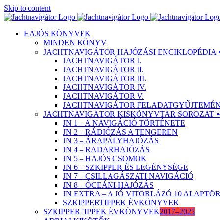
Skip to content
HAJÓS KÖNYVEK
MINDEN KÖNYV
JACHTNAVIGÁTOR HAJÓZÁSI ENCIKLOPÉDIA 
JACHTNAVIGÁTOR I.
JACHTNAVIGÁTOR II.
JACHTNAVIGÁTOR III.
JACHTNAVIGÁTOR IV.
JACHTNAVIGÁTOR V.
JACHTNAVIGÁTOR FELADATGYŰJTEMÉNY
JACHTNAVIGÁTOR KISKÖNYVTÁR SOROZAT 
JN 1 – A NAVIGÁCIÓ TÖRTÉNETE
JN 2 – RÁDIÓZÁS A TENGEREN
JN 3 – ÁRAPÁLYHAJÓZÁS
JN 4 – RADARHAJÓZÁS
JN 5 – HAJÓS CSOMÓK
JN 6 – SZKIPPER ÉS LEGÉNYSÉGE
JN 7 – CSILLAGÁSZATI NAVIGÁCIÓ
JN 8 – ÓCEÁNI HAJÓZÁS
JN EXTRA – A JÓ VITORLÁZÓ 10 ALAPT
SZKIPPERTIPPEK ÉVKÖNYVEK
SZKIPPERTIPPEK ÉVKÖNYVEK
2017–2025