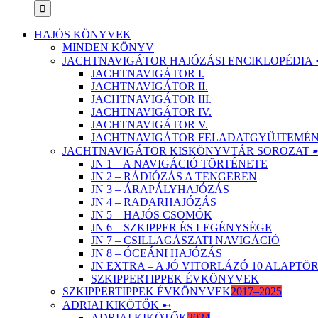
HAJÓS KÖNYVEK
MINDEN KÖNYV
JACHTNAVIGÁTOR HAJÓZÁSI ENCIKLOPÉDIA 
JACHTNAVIGÁTOR I.
JACHTNAVIGÁTOR II.
JACHTNAVIGÁTOR III.
JACHTNAVIGÁTOR IV.
JACHTNAVIGÁTOR V.
JACHTNAVIGÁTOR FELADATGYŰJTEMÉNY
JACHTNAVIGÁTOR KISKÖNYVTÁR SOROZAT 
JN 1 – A NAVIGÁCIÓ TÖRTÉNETE
JN 2 – RÁDIÓZÁS A TENGEREN
JN 3 – ÁRAPÁLYHAJÓZÁS
JN 4 – RADARHAJÓZÁS
JN 5 – HAJÓS CSOMÓK
JN 6 – SZKIPPER ÉS LEGÉNYSÉGE
JN 7 – CSILLAGÁSZATI NAVIGÁCIÓ
JN 8 – ÓCEÁNI HAJÓZÁS
JN EXTRA – A JÓ VITORLÁZÓ 10 ALAPT
SZKIPPERTIPPEK ÉVKÖNYVEK
SZKIPPERTIPPEK ÉVKÖNYVEK
2017–2025
ADRIAI KIKÖTŐK ➸
ADRIAI KIKÖTŐK
2024