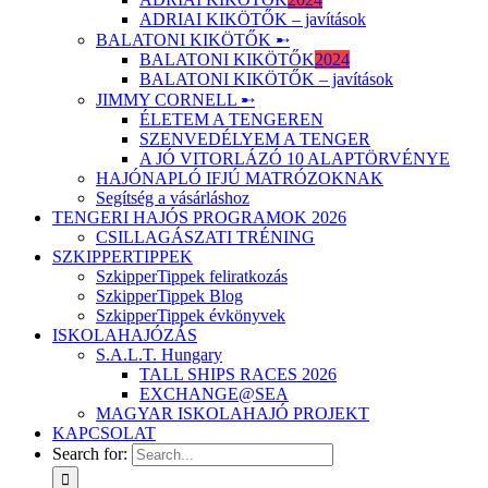
ADRIAI KIKÖTŐK – javítások
BALATONI KIKÖTŐK ➸
BALATONI KIKÖTŐK
2024
BALATONI KIKÖTŐK – javítások
JIMMY CORNELL ➸
ÉLETEM A TENGEREN
SZENVEDÉLYEM A TENGER
A JÓ VITORLÁZÓ 10 ALAPTÖRVÉNYE
HAJÓNAPLÓ IFJÚ MATRÓZOKNAK
Segítség a vásárláshoz
TENGERI HAJÓS PROGRAMOK 2026
CSILLAGÁSZATI TRÉNING
SZKIPPERTIPPEK
SzkipperTippek feliratkozás
SzkipperTippek Blog
SzkipperTippek évkönyvek
ISKOLAHAJÓZÁS
S.A.L.T. Hungary
TALL SHIPS RACES 2026
EXCHANGE@SEA
MAGYAR ISKOLAHAJÓ PROJEKT
KAPCSOLAT
Search for: