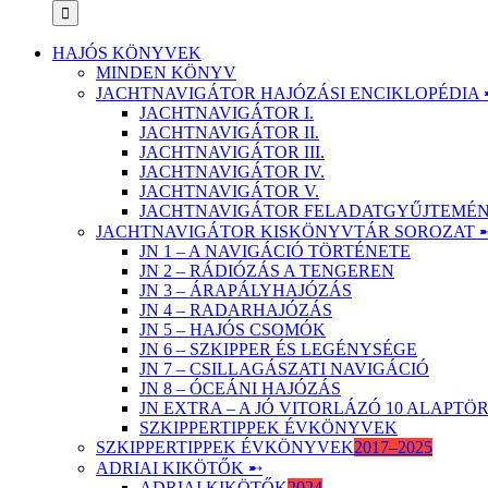
HAJÓS KÖNYVEK
MINDEN KÖNYV
JACHTNAVIGÁTOR HAJÓZÁSI ENCIKLOPÉDIA 
JACHTNAVIGÁTOR I.
JACHTNAVIGÁTOR II.
JACHTNAVIGÁTOR III.
JACHTNAVIGÁTOR IV.
JACHTNAVIGÁTOR V.
JACHTNAVIGÁTOR FELADATGYŰJTEMÉNY
JACHTNAVIGÁTOR KISKÖNYVTÁR SOROZAT 
JN 1 – A NAVIGÁCIÓ TÖRTÉNETE
JN 2 – RÁDIÓZÁS A TENGEREN
JN 3 – ÁRAPÁLYHAJÓZÁS
JN 4 – RADARHAJÓZÁS
JN 5 – HAJÓS CSOMÓK
JN 6 – SZKIPPER ÉS LEGÉNYSÉGE
JN 7 – CSILLAGÁSZATI NAVIGÁCIÓ
JN 8 – ÓCEÁNI HAJÓZÁS
JN EXTRA – A JÓ VITORLÁZÓ 10 ALAPT
SZKIPPERTIPPEK ÉVKÖNYVEK
SZKIPPERTIPPEK ÉVKÖNYVEK
2017–2025
ADRIAI KIKÖTŐK ➸
ADRIAI KIKÖTŐK
2024