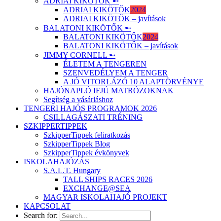
ADRIAI KIKÖTŐK ➸
ADRIAI KIKÖTŐK
2024
ADRIAI KIKÖTŐK – javítások
BALATONI KIKÖTŐK ➸
BALATONI KIKÖTŐK
2024
BALATONI KIKÖTŐK – javítások
JIMMY CORNELL ➸
ÉLETEM A TENGEREN
SZENVEDÉLYEM A TENGER
A JÓ VITORLÁZÓ 10 ALAPTÖRVÉNYE
HAJÓNAPLÓ IFJÚ MATRÓZOKNAK
Segítség a vásárláshoz
TENGERI HAJÓS PROGRAMOK 2026
CSILLAGÁSZATI TRÉNING
SZKIPPERTIPPEK
SzkipperTippek feliratkozás
SzkipperTippek Blog
SzkipperTippek évkönyvek
ISKOLAHAJÓZÁS
S.A.L.T. Hungary
TALL SHIPS RACES 2026
EXCHANGE@SEA
MAGYAR ISKOLAHAJÓ PROJEKT
KAPCSOLAT
Search for: