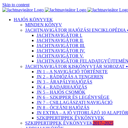
Skip to content
HAJÓS KÖNYVEK
MINDEN KÖNYV
JACHTNAVIGÁTOR HAJÓZÁSI ENCIKLOPÉDIA 
JACHTNAVIGÁTOR I.
JACHTNAVIGÁTOR II.
JACHTNAVIGÁTOR III.
JACHTNAVIGÁTOR IV.
JACHTNAVIGÁTOR V.
JACHTNAVIGÁTOR FELADATGYŰJTEMÉNY
JACHTNAVIGÁTOR KISKÖNYVTÁR SOROZAT 
JN 1 – A NAVIGÁCIÓ TÖRTÉNETE
JN 2 – RÁDIÓZÁS A TENGEREN
JN 3 – ÁRAPÁLYHAJÓZÁS
JN 4 – RADARHAJÓZÁS
JN 5 – HAJÓS CSOMÓK
JN 6 – SZKIPPER ÉS LEGÉNYSÉGE
JN 7 – CSILLAGÁSZATI NAVIGÁCIÓ
JN 8 – ÓCEÁNI HAJÓZÁS
JN EXTRA – A JÓ VITORLÁZÓ 10 ALAPT
SZKIPPERTIPPEK ÉVKÖNYVEK
SZKIPPERTIPPEK ÉVKÖNYVEK
2017–2025