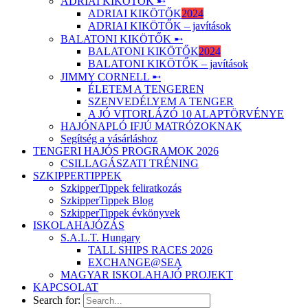
ADRIAI KIKÖTŐK ➸
ADRIAI KIKÖTŐK
2024
ADRIAI KIKÖTŐK – javítások
BALATONI KIKÖTŐK ➸
BALATONI KIKÖTŐK
2024
BALATONI KIKÖTŐK – javítások
JIMMY CORNELL ➸
ÉLETEM A TENGEREN
SZENVEDÉLYEM A TENGER
A JÓ VITORLÁZÓ 10 ALAPTÖRVÉNYE
HAJÓNAPLÓ IFJÚ MATRÓZOKNAK
Segítség a vásárláshoz
TENGERI HAJÓS PROGRAMOK 2026
CSILLAGÁSZATI TRÉNING
SZKIPPERTIPPEK
SzkipperTippek feliratkozás
SzkipperTippek Blog
SzkipperTippek évkönyvek
ISKOLAHAJÓZÁS
S.A.L.T. Hungary
TALL SHIPS RACES 2026
EXCHANGE@SEA
MAGYAR ISKOLAHAJÓ PROJEKT
KAPCSOLAT
Search for: