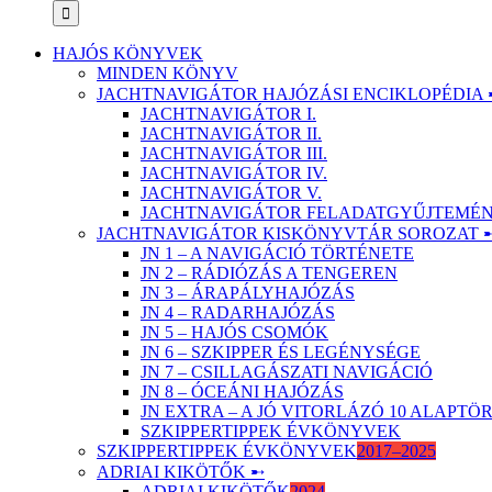
HAJÓS KÖNYVEK
MINDEN KÖNYV
JACHTNAVIGÁTOR HAJÓZÁSI ENCIKLOPÉDIA 
JACHTNAVIGÁTOR I.
JACHTNAVIGÁTOR II.
JACHTNAVIGÁTOR III.
JACHTNAVIGÁTOR IV.
JACHTNAVIGÁTOR V.
JACHTNAVIGÁTOR FELADATGYŰJTEMÉNY
JACHTNAVIGÁTOR KISKÖNYVTÁR SOROZAT 
JN 1 – A NAVIGÁCIÓ TÖRTÉNETE
JN 2 – RÁDIÓZÁS A TENGEREN
JN 3 – ÁRAPÁLYHAJÓZÁS
JN 4 – RADARHAJÓZÁS
JN 5 – HAJÓS CSOMÓK
JN 6 – SZKIPPER ÉS LEGÉNYSÉGE
JN 7 – CSILLAGÁSZATI NAVIGÁCIÓ
JN 8 – ÓCEÁNI HAJÓZÁS
JN EXTRA – A JÓ VITORLÁZÓ 10 ALAPT
SZKIPPERTIPPEK ÉVKÖNYVEK
SZKIPPERTIPPEK ÉVKÖNYVEK
2017–2025
ADRIAI KIKÖTŐK ➸
ADRIAI KIKÖTŐK
2024