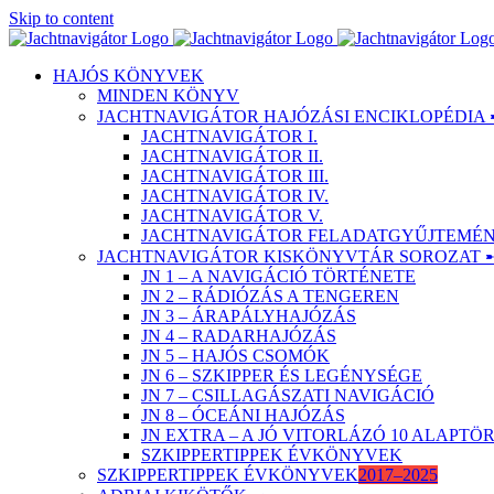
Skip to content
HAJÓS KÖNYVEK
MINDEN KÖNYV
JACHTNAVIGÁTOR HAJÓZÁSI ENCIKLOPÉDIA 
JACHTNAVIGÁTOR I.
JACHTNAVIGÁTOR II.
JACHTNAVIGÁTOR III.
JACHTNAVIGÁTOR IV.
JACHTNAVIGÁTOR V.
JACHTNAVIGÁTOR FELADATGYŰJTEMÉNY
JACHTNAVIGÁTOR KISKÖNYVTÁR SOROZAT 
JN 1 – A NAVIGÁCIÓ TÖRTÉNETE
JN 2 – RÁDIÓZÁS A TENGEREN
JN 3 – ÁRAPÁLYHAJÓZÁS
JN 4 – RADARHAJÓZÁS
JN 5 – HAJÓS CSOMÓK
JN 6 – SZKIPPER ÉS LEGÉNYSÉGE
JN 7 – CSILLAGÁSZATI NAVIGÁCIÓ
JN 8 – ÓCEÁNI HAJÓZÁS
JN EXTRA – A JÓ VITORLÁZÓ 10 ALAPT
SZKIPPERTIPPEK ÉVKÖNYVEK
SZKIPPERTIPPEK ÉVKÖNYVEK
2017–2025