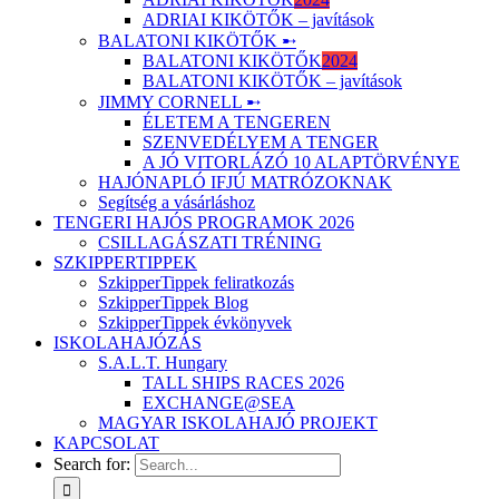
ADRIAI KIKÖTŐK – javítások
BALATONI KIKÖTŐK ➸
BALATONI KIKÖTŐK
2024
BALATONI KIKÖTŐK – javítások
JIMMY CORNELL ➸
ÉLETEM A TENGEREN
SZENVEDÉLYEM A TENGER
A JÓ VITORLÁZÓ 10 ALAPTÖRVÉNYE
HAJÓNAPLÓ IFJÚ MATRÓZOKNAK
Segítség a vásárláshoz
TENGERI HAJÓS PROGRAMOK 2026
CSILLAGÁSZATI TRÉNING
SZKIPPERTIPPEK
SzkipperTippek feliratkozás
SzkipperTippek Blog
SzkipperTippek évkönyvek
ISKOLAHAJÓZÁS
S.A.L.T. Hungary
TALL SHIPS RACES 2026
EXCHANGE@SEA
MAGYAR ISKOLAHAJÓ PROJEKT
KAPCSOLAT
Search for: