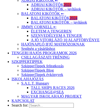
ADRIAI KIKÖTŐK ➸
ADRIAI KIKÖTŐK
2024
ADRIAI KIKÖTŐK – javítások
BALATONI KIKÖTŐK ➸
BALATONI KIKÖTŐK
2024
BALATONI KIKÖTŐK – javítások
JIMMY CORNELL ➸
ÉLETEM A TENGEREN
SZENVEDÉLYEM A TENGER
A JÓ VITORLÁZÓ 10 ALAPTÖRVÉNYE
HAJÓNAPLÓ IFJÚ MATRÓZOKNAK
Segítség a vásárláshoz
TENGERI HAJÓS PROGRAMOK 2026
CSILLAGÁSZATI TRÉNING
SZKIPPERTIPPEK
SzkipperTippek feliratkozás
SzkipperTippek Blog
SzkipperTippek évkönyvek
ISKOLAHAJÓZÁS
S.A.L.T. Hungary
TALL SHIPS RACES 2026
EXCHANGE@SEA
MAGYAR ISKOLAHAJÓ PROJEKT
KAPCSOLAT
Search for: