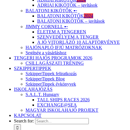
ADRIAI KIKÖTŐK – javítások
BALATONI KIKÖTŐK ➸
BALATONI KIKÖTŐK
2024
BALATONI KIKÖTŐK – javítások
JIMMY CORNELL ➸
ÉLETEM A TENGEREN
SZENVEDÉLYEM A TENGER
A JÓ VITORLÁZÓ 10 ALAPTÖRVÉNYE
HAJÓNAPLÓ IFJÚ MATRÓZOKNAK
Segítség a vásárláshoz
TENGERI HAJÓS PROGRAMOK 2026
CSILLAGÁSZATI TRÉNING
SZKIPPERTIPPEK
SzkipperTippek feliratkozás
SzkipperTippek Blog
SzkipperTippek évkönyvek
ISKOLAHAJÓZÁS
S.A.L.T. Hungary
TALL SHIPS RACES 2026
EXCHANGE@SEA
MAGYAR ISKOLAHAJÓ PROJEKT
KAPCSOLAT
Search for: