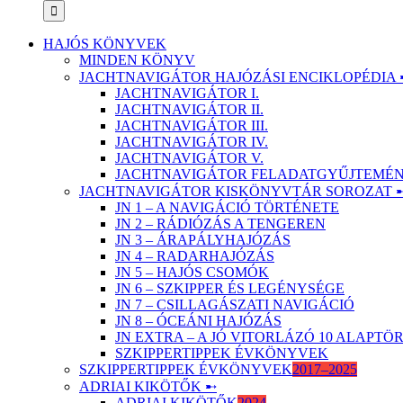
HAJÓS KÖNYVEK
MINDEN KÖNYV
JACHTNAVIGÁTOR HAJÓZÁSI ENCIKLOPÉDIA 
JACHTNAVIGÁTOR I.
JACHTNAVIGÁTOR II.
JACHTNAVIGÁTOR III.
JACHTNAVIGÁTOR IV.
JACHTNAVIGÁTOR V.
JACHTNAVIGÁTOR FELADATGYŰJTEMÉNY
JACHTNAVIGÁTOR KISKÖNYVTÁR SOROZAT 
JN 1 – A NAVIGÁCIÓ TÖRTÉNETE
JN 2 – RÁDIÓZÁS A TENGEREN
JN 3 – ÁRAPÁLYHAJÓZÁS
JN 4 – RADARHAJÓZÁS
JN 5 – HAJÓS CSOMÓK
JN 6 – SZKIPPER ÉS LEGÉNYSÉGE
JN 7 – CSILLAGÁSZATI NAVIGÁCIÓ
JN 8 – ÓCEÁNI HAJÓZÁS
JN EXTRA – A JÓ VITORLÁZÓ 10 ALAPT
SZKIPPERTIPPEK ÉVKÖNYVEK
SZKIPPERTIPPEK ÉVKÖNYVEK
2017–2025
ADRIAI KIKÖTŐK ➸
ADRIAI KIKÖTŐK
2024