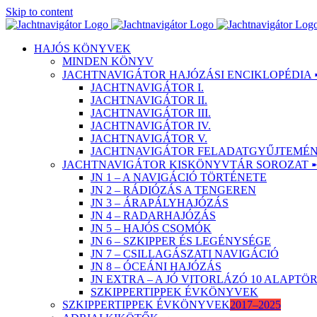
Skip to content
HAJÓS KÖNYVEK
MINDEN KÖNYV
JACHTNAVIGÁTOR HAJÓZÁSI ENCIKLOPÉDIA 
JACHTNAVIGÁTOR I.
JACHTNAVIGÁTOR II.
JACHTNAVIGÁTOR III.
JACHTNAVIGÁTOR IV.
JACHTNAVIGÁTOR V.
JACHTNAVIGÁTOR FELADATGYŰJTEMÉNY
JACHTNAVIGÁTOR KISKÖNYVTÁR SOROZAT 
JN 1 – A NAVIGÁCIÓ TÖRTÉNETE
JN 2 – RÁDIÓZÁS A TENGEREN
JN 3 – ÁRAPÁLYHAJÓZÁS
JN 4 – RADARHAJÓZÁS
JN 5 – HAJÓS CSOMÓK
JN 6 – SZKIPPER ÉS LEGÉNYSÉGE
JN 7 – CSILLAGÁSZATI NAVIGÁCIÓ
JN 8 – ÓCEÁNI HAJÓZÁS
JN EXTRA – A JÓ VITORLÁZÓ 10 ALAPT
SZKIPPERTIPPEK ÉVKÖNYVEK
SZKIPPERTIPPEK ÉVKÖNYVEK
2017–2025