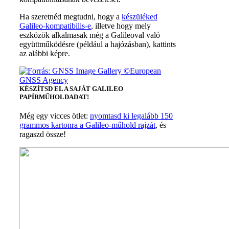
Ha szeretnéd megtudni, hogy a
készüléked
Galileo-kompatibilis-e
, illetve hogy mely
eszközök alkalmasak még a Galileoval való
együttműködésre (például a hajózásban), kattints
az alábbi képre.
KÉSZÍTSD EL A SAJÁT GALILEO
PAPÍRMŰHOLDADAT!
Még egy vicces ötlet:
nyomtasd ki legalább 150
grammos kartonra a Galileo-műhold rajzát
, és
ragaszd össze!