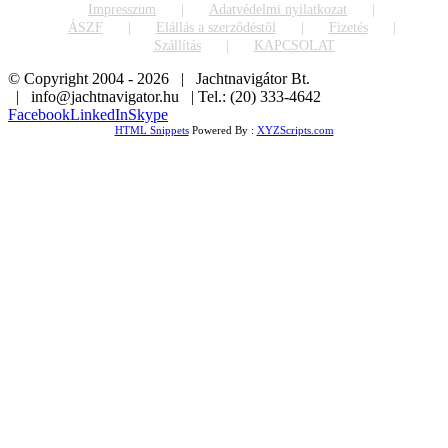
Impresszum
Adatvédelmi nyilatkozat
ÁSZF
Elállás a szerződéstől
Fizetés
Szállítás
KAPCSOLAT
© Copyright 2004 -
2026 | Jachtnavigátor Bt.
| info@jachtnavigator.hu | Tel.: (20) 333-4642
Facebook
LinkedIn
Skype
HTML Snippets
Powered By :
XYZScripts.com