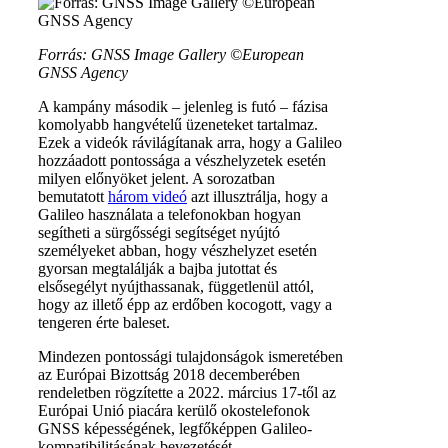
Forrás: GNSS Image Gallery ©European
GNSS Agency
A kampány második – jelenleg is futó – fázisa
komolyabb hangvételű üzeneteket tartalmaz.
Ezek a videók rávilágítanak arra, hogy a Galileo
hozzáadott pontossága a vészhelyzetek esetén
milyen előnyöket jelent. A sorozatban
bemutatott
három videó
azt illusztrálja, hogy a
Galileo használata a telefonokban hogyan
segítheti a sürgősségi segítséget nyújtó
személyeket abban, hogy vészhelyzet esetén
gyorsan megtalálják a bajba jutottat és
elsősegélyt nyújthassanak, függetlenül attól,
hogy az illető épp az erdőben kocogott, vagy a
tengeren érte baleset.
Mindezen pontossági tulajdonságok ismeretében
az Európai Bizottság 2018 decemberében
rendeletben rögzítette a 2022. március 17-től az
Európai Unió piacára kerülő okostelefonok
GNSS képességének, legfőképpen Galileo-
kompatibilitásának bevezetését.