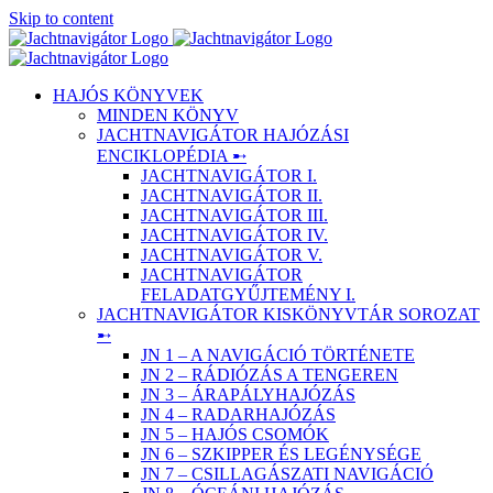
Skip to content
HAJÓS KÖNYVEK
MINDEN KÖNYV
JACHTNAVIGÁTOR HAJÓZÁSI
ENCIKLOPÉDIA ➸
JACHTNAVIGÁTOR I.
JACHTNAVIGÁTOR II.
JACHTNAVIGÁTOR III.
JACHTNAVIGÁTOR IV.
JACHTNAVIGÁTOR V.
JACHTNAVIGÁTOR
FELADATGYŰJTEMÉNY I.
JACHTNAVIGÁTOR KISKÖNYVTÁR SOROZAT
➸
JN 1 – A NAVIGÁCIÓ TÖRTÉNETE
JN 2 – RÁDIÓZÁS A TENGEREN
JN 3 – ÁRAPÁLYHAJÓZÁS
JN 4 – RADARHAJÓZÁS
JN 5 – HAJÓS CSOMÓK
JN 6 – SZKIPPER ÉS LEGÉNYSÉGE
JN 7 – CSILLAGÁSZATI NAVIGÁCIÓ