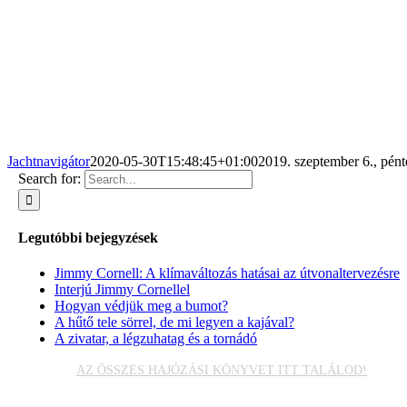
Jachtnavigátor
2020-05-30T15:48:45+01:00
2019. szeptember 6., pént
Search for:
Legutóbbi bejegyzések
Jimmy Cornell: A klímaváltozás hatásai az útvonaltervezésre
Interjú Jimmy Cornellel
Hogyan védjük meg a bumot?
A hűtő tele sörrel, de mi legyen a kajával?
A zivatar, a légzuhatag és a tornádó
AZ ÖSSZES HAJÓZÁSI KÖNYVET ITT TALÁLOD!