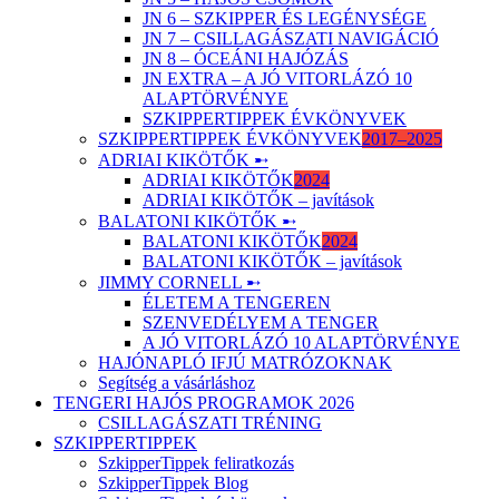
JN 6 – SZKIPPER ÉS LEGÉNYSÉGE
JN 7 – CSILLAGÁSZATI NAVIGÁCIÓ
JN 8 – ÓCEÁNI HAJÓZÁS
JN EXTRA – A JÓ VITORLÁZÓ 10
ALAPTÖRVÉNYE
SZKIPPERTIPPEK ÉVKÖNYVEK
SZKIPPERTIPPEK ÉVKÖNYVEK
2017–2025
ADRIAI KIKÖTŐK ➸
ADRIAI KIKÖTŐK
2024
ADRIAI KIKÖTŐK – javítások
BALATONI KIKÖTŐK ➸
BALATONI KIKÖTŐK
2024
BALATONI KIKÖTŐK – javítások
JIMMY CORNELL ➸
ÉLETEM A TENGEREN
SZENVEDÉLYEM A TENGER
A JÓ VITORLÁZÓ 10 ALAPTÖRVÉNYE
HAJÓNAPLÓ IFJÚ MATRÓZOKNAK
Segítség a vásárláshoz
TENGERI HAJÓS PROGRAMOK 2026
CSILLAGÁSZATI TRÉNING
SZKIPPERTIPPEK
SzkipperTippek feliratkozás
SzkipperTippek Blog