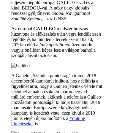
teljesen kiépülő európai GALILEO-val és a
kínai BEIDOU-val. A négy nagy globális
rendszer gyűjtőneve:
Global Navigational
Satellite Systems
, azaz GNSS.
Az európai
GALILEO
rendszer hosszas
huzavona és előkészítés után végre lendületesen
fejlődik és ha minden a tervek szerint halad,
2020-ra eléri a
fully operational
üzemmódot,
vagyis önállóan képes lesz a világon bárhol a
szolgáltatásait biztostani.
A Galielo „Számít a pontosság” címmel 2018
decembertől kampányt indított, hogy felhívja a
figyelmet arra, hogy a Galileo jeleinek vétele mit
jelenthet annak a csaknem háromnegyed
milliárd embernek, akiknek a telefonja a Galileo
hozzáadott pontosságát ki tudja használni. 2019
márciusától Európa-szerte közösségimédia-
kampány is kezdetét vette, ezen kívül a 2019
június elején útjára indították a
Youtube
hirdetéseket
is.