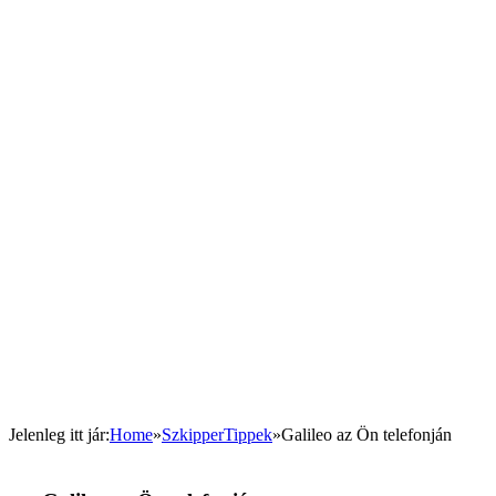
Jelenleg itt jár
:
Home
»
SzkipperTippek
»
Galileo az Ön telefonján