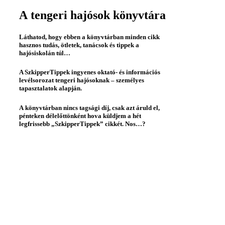
A tengeri hajósok könyvtára
Láthatod, hogy ebben a könyvtárban minden cikk
hasznos tudás, ötletek, tanácsok és tippek a
hajósiskolán túl…
A SzkipperTippek ingyenes oktató- és információs
levélsorozat tengeri hajósoknak – személyes
tapasztalatok alapján.
A könyvtárban nincs tagsági díj, csak azt áruld el,
pénteken délelőttönként hova küldjem a hét
legfrissebb „SzkipperTippek” cikkét. Nos…?