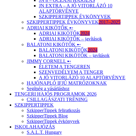
JN 8 – ÓCEÁNI HAJÓZÁS
JN EXTRA – A JÓ VITORLÁZÓ 10
ALAPTÖRVÉNYE
SZKIPPERTIPPEK ÉVKÖNYVEK
SZKIPPERTIPPEK ÉVKÖNYVEK
2017–2025
ADRIAI KIKÖTŐK ➸
ADRIAI KIKÖTŐK
2024
ADRIAI KIKÖTŐK – javítások
BALATONI KIKÖTŐK ➸
BALATONI KIKÖTŐK
2024
BALATONI KIKÖTŐK – javítások
JIMMY CORNELL ➸
ÉLETEM A TENGEREN
SZENVEDÉLYEM A TENGER
A JÓ VITORLÁZÓ 10 ALAPTÖRVÉNYE
HAJÓNAPLÓ IFJÚ MATRÓZOKNAK
Segítség a vásárláshoz
TENGERI HAJÓS PROGRAMOK 2026
CSILLAGÁSZATI TRÉNING
SZKIPPERTIPPEK
SzkipperTippek feliratkozás
SzkipperTippek Blog
SzkipperTippek évkönyvek
ISKOLAHAJÓZÁS
S.A.L.T. Hungary