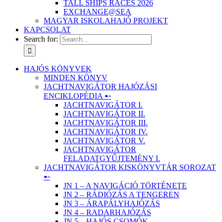
TALL SHIPS RACES 2026
EXCHANGE@SEA
MAGYAR ISKOLAHAJÓ PROJEKT
KAPCSOLAT
Search for:
HAJÓS KÖNYVEK
MINDEN KÖNYV
JACHTNAVIGÁTOR HAJÓZÁSI
ENCIKLOPÉDIA ➸
JACHTNAVIGÁTOR I.
JACHTNAVIGÁTOR II.
JACHTNAVIGÁTOR III.
JACHTNAVIGÁTOR IV.
JACHTNAVIGÁTOR V.
JACHTNAVIGÁTOR
FELADATGYŰJTEMÉNY I.
JACHTNAVIGÁTOR KISKÖNYVTÁR SOROZAT
➸
JN 1 – A NAVIGÁCIÓ TÖRTÉNETE
JN 2 – RÁDIÓZÁS A TENGEREN
JN 3 – ÁRAPÁLYHAJÓZÁS
JN 4 – RADARHAJÓZÁS
JN 5 – HAJÓS CSOMÓK