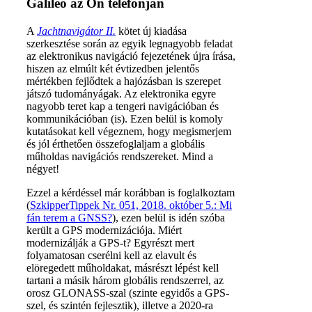
Galileo az Ön telefonján
A
Jachtnavigátor II.
kötet új kiadása
szerkesztése során az egyik legnagyobb feladat
az elektronikus navigáció fejezetének újra írása,
hiszen az elmúlt két évtizedben jelentős
mértékben fejlődtek a hajózásban is szerepet
játszó tudományágak. Az elektronika egyre
nagyobb teret kap a tengeri navigációban és
kommunikációban (is). Ezen belül is komoly
kutatásokat kell végeznem, hogy megismerjem
és jól érthetően összefoglaljam a globális
műholdas navigációs rendszereket. Mind a
négyet!
Ezzel a kérdéssel már korábban is foglalkoztam
(
SzkipperTippek Nr. 051, 2018. október 5.: Mi
fán terem a GNSS?
), ezen belül is idén szóba
került a GPS modernizációja. Miért
modernizálják a GPS-t? Egyrészt mert
folyamatosan cserélni kell az elavult és
elöregedett műholdakat, másrészt lépést kell
tartani a másik három globális rendszerrel, az
orosz GLONASS-szal (szinte egyidős a GPS-
szel, és szintén fejlesztik), illetve a 2020-ra