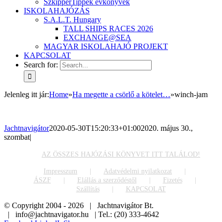
SzkipperTippek évkönyvek
ISKOLAHAJÓZÁS
S.A.L.T. Hungary
TALL SHIPS RACES 2026
EXCHANGE@SEA
MAGYAR ISKOLAHAJÓ PROJEKT
KAPCSOLAT
Search for:
Jelenleg itt jár
:
Home
»
Ha megette a csörlő a kötelet…
»
winch-jam
Jachtnavigátor
2020-05-30T15:20:33+01:00
2020. május 30.,
szombat
|
AZ ÖSSZES HAJÓZÁSI KÖNYVET ITT TALÁLOD!
Impresszum
Adatvédelmi nyilatkozat
ÁSZF
Elállás a szerződéstől
Fizetés
Szállítás
KAPCSOLAT
© Copyright 2004 -
2026 | Jachtnavigátor Bt.
| info@jachtnavigator.hu | Tel.: (20) 333-4642