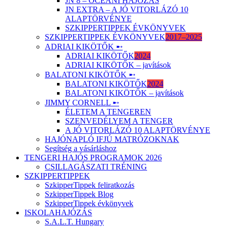
JN 8 – ÓCEÁNI HAJÓZÁS
JN EXTRA – A JÓ VITORLÁZÓ 10
ALAPTÖRVÉNYE
SZKIPPERTIPPEK ÉVKÖNYVEK
SZKIPPERTIPPEK ÉVKÖNYVEK
2017–2025
ADRIAI KIKÖTŐK ➸
ADRIAI KIKÖTŐK
2024
ADRIAI KIKÖTŐK – javítások
BALATONI KIKÖTŐK ➸
BALATONI KIKÖTŐK
2024
BALATONI KIKÖTŐK – javítások
JIMMY CORNELL ➸
ÉLETEM A TENGEREN
SZENVEDÉLYEM A TENGER
A JÓ VITORLÁZÓ 10 ALAPTÖRVÉNYE
HAJÓNAPLÓ IFJÚ MATRÓZOKNAK
Segítség a vásárláshoz
TENGERI HAJÓS PROGRAMOK 2026
CSILLAGÁSZATI TRÉNING
SZKIPPERTIPPEK
SzkipperTippek feliratkozás
SzkipperTippek Blog
SzkipperTippek évkönyvek
ISKOLAHAJÓZÁS
S.A.L.T. Hungary