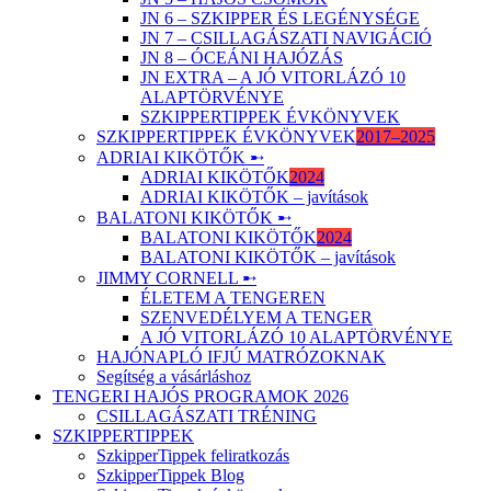
JN 6 – SZKIPPER ÉS LEGÉNYSÉGE
JN 7 – CSILLAGÁSZATI NAVIGÁCIÓ
JN 8 – ÓCEÁNI HAJÓZÁS
JN EXTRA – A JÓ VITORLÁZÓ 10
ALAPTÖRVÉNYE
SZKIPPERTIPPEK ÉVKÖNYVEK
SZKIPPERTIPPEK ÉVKÖNYVEK
2017–2025
ADRIAI KIKÖTŐK ➸
ADRIAI KIKÖTŐK
2024
ADRIAI KIKÖTŐK – javítások
BALATONI KIKÖTŐK ➸
BALATONI KIKÖTŐK
2024
BALATONI KIKÖTŐK – javítások
JIMMY CORNELL ➸
ÉLETEM A TENGEREN
SZENVEDÉLYEM A TENGER
A JÓ VITORLÁZÓ 10 ALAPTÖRVÉNYE
HAJÓNAPLÓ IFJÚ MATRÓZOKNAK
Segítség a vásárláshoz
TENGERI HAJÓS PROGRAMOK 2026
CSILLAGÁSZATI TRÉNING
SZKIPPERTIPPEK
SzkipperTippek feliratkozás
SzkipperTippek Blog