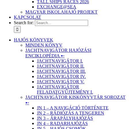
TALL SHIPS RACES 2026
EXCHANGE@SEA
MAGYAR ISKOLAHAJÓ PROJEKT
KAPCSOLAT
Search for:
HAJÓS KÖNYVEK
MINDEN KÖNYV
JACHTNAVIGÁTOR HAJÓZÁSI
ENCIKLOPÉDIA ➸
JACHTNAVIGÁTOR I.
JACHTNAVIGÁTOR II.
JACHTNAVIGÁTOR III.
JACHTNAVIGÁTOR IV.
JACHTNAVIGÁTOR V.
JACHTNAVIGÁTOR
FELADATGYŰJTEMÉNY I.
JACHTNAVIGÁTOR KISKÖNYVTÁR SOROZAT
➸
JN 1 – A NAVIGÁCIÓ TÖRTÉNETE
JN 2 – RÁDIÓZÁS A TENGEREN
JN 3 – ÁRAPÁLYHAJÓZÁS
JN 4 – RADARHAJÓZÁS
JN 5 – HAJÓS CSOMÓK