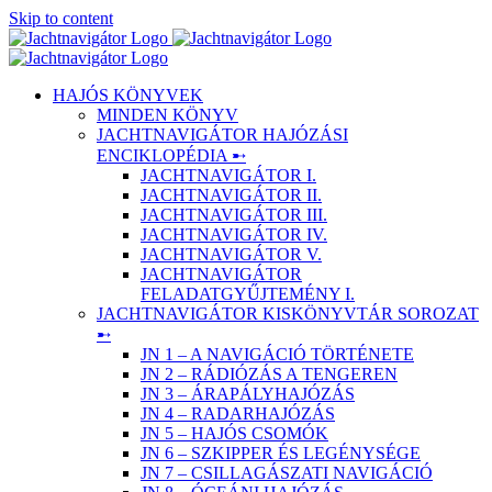
Skip to content
HAJÓS KÖNYVEK
MINDEN KÖNYV
JACHTNAVIGÁTOR HAJÓZÁSI
ENCIKLOPÉDIA ➸
JACHTNAVIGÁTOR I.
JACHTNAVIGÁTOR II.
JACHTNAVIGÁTOR III.
JACHTNAVIGÁTOR IV.
JACHTNAVIGÁTOR V.
JACHTNAVIGÁTOR
FELADATGYŰJTEMÉNY I.
JACHTNAVIGÁTOR KISKÖNYVTÁR SOROZAT
➸
JN 1 – A NAVIGÁCIÓ TÖRTÉNETE
JN 2 – RÁDIÓZÁS A TENGEREN
JN 3 – ÁRAPÁLYHAJÓZÁS
JN 4 – RADARHAJÓZÁS
JN 5 – HAJÓS CSOMÓK
JN 6 – SZKIPPER ÉS LEGÉNYSÉGE
JN 7 – CSILLAGÁSZATI NAVIGÁCIÓ