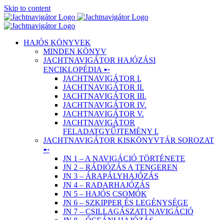
Skip to content
HAJÓS KÖNYVEK
MINDEN KÖNYV
JACHTNAVIGÁTOR HAJÓZÁSI
ENCIKLOPÉDIA ➸
JACHTNAVIGÁTOR I.
JACHTNAVIGÁTOR II.
JACHTNAVIGÁTOR III.
JACHTNAVIGÁTOR IV.
JACHTNAVIGÁTOR V.
JACHTNAVIGÁTOR
FELADATGYŰJTEMÉNY I.
JACHTNAVIGÁTOR KISKÖNYVTÁR SOROZAT
➸
JN 1 – A NAVIGÁCIÓ TÖRTÉNETE
JN 2 – RÁDIÓZÁS A TENGEREN
JN 3 – ÁRAPÁLYHAJÓZÁS
JN 4 – RADARHAJÓZÁS
JN 5 – HAJÓS CSOMÓK
JN 6 – SZKIPPER ÉS LEGÉNYSÉGE
JN 7 – CSILLAGÁSZATI NAVIGÁCIÓ