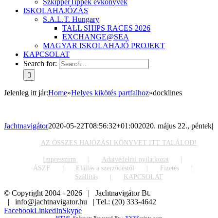
SzkipperTippek évkönyvek
ISKOLAHAJÓZÁS
S.A.L.T. Hungary
TALL SHIPS RACES 2026
EXCHANGE@SEA
MAGYAR ISKOLAHAJÓ PROJEKT
KAPCSOLAT
Search for:
Jelenleg itt jár
:
Home
»
Helyes kikötés partfalhoz
»
docklines
Jachtnavigátor
2020-05-22T08:56:32+01:00
2020. május 22., péntek
|
AZ ÖSSZES HAJÓZÁSI KÖNYVET ITT TALÁLOD!
Impresszum
Adatvédelmi nyilatkozat
ÁSZF
Elállás a szerződéstől
Fizetés
Szállítás
KAPCSOLAT
© Copyright 2004 -
2026 | Jachtnavigátor Bt.
| info@jachtnavigator.hu | Tel.: (20) 333-4642
Facebook
LinkedIn
Skype