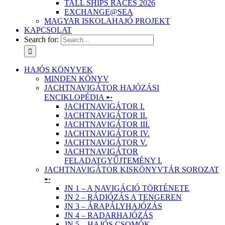
TALL SHIPS RACES 2026
EXCHANGE@SEA
MAGYAR ISKOLAHAJÓ PROJEKT
KAPCSOLAT
Search for:
HAJÓS KÖNYVEK
MINDEN KÖNYV
JACHTNAVIGÁTOR HAJÓZÁSI
ENCIKLOPÉDIA ➸
JACHTNAVIGÁTOR I.
JACHTNAVIGÁTOR II.
JACHTNAVIGÁTOR III.
JACHTNAVIGÁTOR IV.
JACHTNAVIGÁTOR V.
JACHTNAVIGÁTOR
FELADATGYŰJTEMÉNY I.
JACHTNAVIGÁTOR KISKÖNYVTÁR SOROZAT
➸
JN 1 – A NAVIGÁCIÓ TÖRTÉNETE
JN 2 – RÁDIÓZÁS A TENGEREN
JN 3 – ÁRAPÁLYHAJÓZÁS
JN 4 – RADARHAJÓZÁS
JN 5 – HAJÓS CSOMÓK