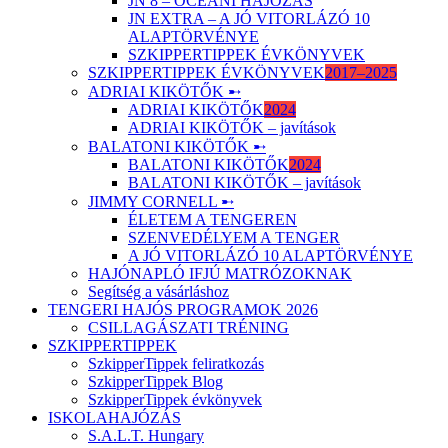
JN 8 – ÓCEÁNI HAJÓZÁS
JN EXTRA – A JÓ VITORLÁZÓ 10
ALAPTÖRVÉNYE
SZKIPPERTIPPEK ÉVKÖNYVEK
SZKIPPERTIPPEK ÉVKÖNYVEK
2017–2025
ADRIAI KIKÖTŐK ➸
ADRIAI KIKÖTŐK
2024
ADRIAI KIKÖTŐK – javítások
BALATONI KIKÖTŐK ➸
BALATONI KIKÖTŐK
2024
BALATONI KIKÖTŐK – javítások
JIMMY CORNELL ➸
ÉLETEM A TENGEREN
SZENVEDÉLYEM A TENGER
A JÓ VITORLÁZÓ 10 ALAPTÖRVÉNYE
HAJÓNAPLÓ IFJÚ MATRÓZOKNAK
Segítség a vásárláshoz
TENGERI HAJÓS PROGRAMOK 2026
CSILLAGÁSZATI TRÉNING
SZKIPPERTIPPEK
SzkipperTippek feliratkozás
SzkipperTippek Blog
SzkipperTippek évkönyvek
ISKOLAHAJÓZÁS
S.A.L.T. Hungary