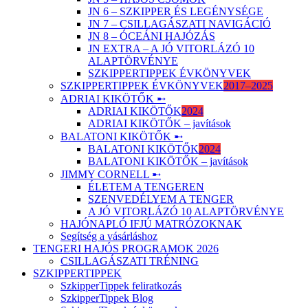
JN 6 – SZKIPPER ÉS LEGÉNYSÉGE
JN 7 – CSILLAGÁSZATI NAVIGÁCIÓ
JN 8 – ÓCEÁNI HAJÓZÁS
JN EXTRA – A JÓ VITORLÁZÓ 10
ALAPTÖRVÉNYE
SZKIPPERTIPPEK ÉVKÖNYVEK
SZKIPPERTIPPEK ÉVKÖNYVEK
2017–2025
ADRIAI KIKÖTŐK ➸
ADRIAI KIKÖTŐK
2024
ADRIAI KIKÖTŐK – javítások
BALATONI KIKÖTŐK ➸
BALATONI KIKÖTŐK
2024
BALATONI KIKÖTŐK – javítások
JIMMY CORNELL ➸
ÉLETEM A TENGEREN
SZENVEDÉLYEM A TENGER
A JÓ VITORLÁZÓ 10 ALAPTÖRVÉNYE
HAJÓNAPLÓ IFJÚ MATRÓZOKNAK
Segítség a vásárláshoz
TENGERI HAJÓS PROGRAMOK 2026
CSILLAGÁSZATI TRÉNING
SZKIPPERTIPPEK
SzkipperTippek feliratkozás
SzkipperTippek Blog