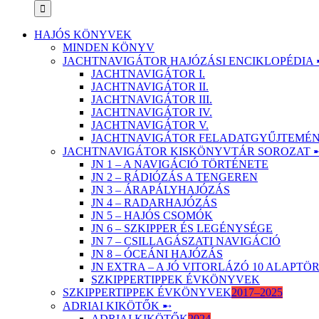
HAJÓS KÖNYVEK
MINDEN KÖNYV
JACHTNAVIGÁTOR HAJÓZÁSI ENCIKLOPÉDIA 
JACHTNAVIGÁTOR I.
JACHTNAVIGÁTOR II.
JACHTNAVIGÁTOR III.
JACHTNAVIGÁTOR IV.
JACHTNAVIGÁTOR V.
JACHTNAVIGÁTOR FELADATGYŰJTEMÉNY
JACHTNAVIGÁTOR KISKÖNYVTÁR SOROZAT 
JN 1 – A NAVIGÁCIÓ TÖRTÉNETE
JN 2 – RÁDIÓZÁS A TENGEREN
JN 3 – ÁRAPÁLYHAJÓZÁS
JN 4 – RADARHAJÓZÁS
JN 5 – HAJÓS CSOMÓK
JN 6 – SZKIPPER ÉS LEGÉNYSÉGE
JN 7 – CSILLAGÁSZATI NAVIGÁCIÓ
JN 8 – ÓCEÁNI HAJÓZÁS
JN EXTRA – A JÓ VITORLÁZÓ 10 ALAPT
SZKIPPERTIPPEK ÉVKÖNYVEK
SZKIPPERTIPPEK ÉVKÖNYVEK
2017–2025
ADRIAI KIKÖTŐK ➸
ADRIAI KIKÖTŐK
2024