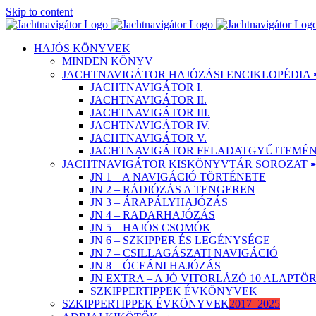
Skip to content
HAJÓS KÖNYVEK
MINDEN KÖNYV
JACHTNAVIGÁTOR HAJÓZÁSI ENCIKLOPÉDIA 
JACHTNAVIGÁTOR I.
JACHTNAVIGÁTOR II.
JACHTNAVIGÁTOR III.
JACHTNAVIGÁTOR IV.
JACHTNAVIGÁTOR V.
JACHTNAVIGÁTOR FELADATGYŰJTEMÉNY
JACHTNAVIGÁTOR KISKÖNYVTÁR SOROZAT 
JN 1 – A NAVIGÁCIÓ TÖRTÉNETE
JN 2 – RÁDIÓZÁS A TENGEREN
JN 3 – ÁRAPÁLYHAJÓZÁS
JN 4 – RADARHAJÓZÁS
JN 5 – HAJÓS CSOMÓK
JN 6 – SZKIPPER ÉS LEGÉNYSÉGE
JN 7 – CSILLAGÁSZATI NAVIGÁCIÓ
JN 8 – ÓCEÁNI HAJÓZÁS
JN EXTRA – A JÓ VITORLÁZÓ 10 ALAPT
SZKIPPERTIPPEK ÉVKÖNYVEK
SZKIPPERTIPPEK ÉVKÖNYVEK
2017–2025