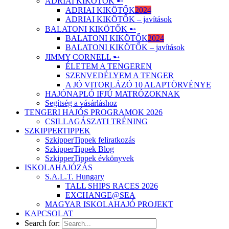
ADRIAI KIKÖTŐK ➸
ADRIAI KIKÖTŐK
2024
ADRIAI KIKÖTŐK – javítások
BALATONI KIKÖTŐK ➸
BALATONI KIKÖTŐK
2024
BALATONI KIKÖTŐK – javítások
JIMMY CORNELL ➸
ÉLETEM A TENGEREN
SZENVEDÉLYEM A TENGER
A JÓ VITORLÁZÓ 10 ALAPTÖRVÉNYE
HAJÓNAPLÓ IFJÚ MATRÓZOKNAK
Segítség a vásárláshoz
TENGERI HAJÓS PROGRAMOK 2026
CSILLAGÁSZATI TRÉNING
SZKIPPERTIPPEK
SzkipperTippek feliratkozás
SzkipperTippek Blog
SzkipperTippek évkönyvek
ISKOLAHAJÓZÁS
S.A.L.T. Hungary
TALL SHIPS RACES 2026
EXCHANGE@SEA
MAGYAR ISKOLAHAJÓ PROJEKT
KAPCSOLAT
Search for: