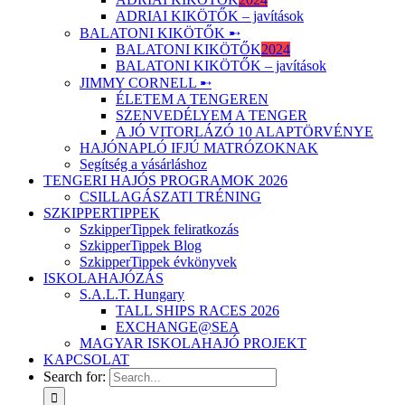
ADRIAI KIKÖTŐK – javítások
BALATONI KIKÖTŐK ➸
BALATONI KIKÖTŐK
2024
BALATONI KIKÖTŐK – javítások
JIMMY CORNELL ➸
ÉLETEM A TENGEREN
SZENVEDÉLYEM A TENGER
A JÓ VITORLÁZÓ 10 ALAPTÖRVÉNYE
HAJÓNAPLÓ IFJÚ MATRÓZOKNAK
Segítség a vásárláshoz
TENGERI HAJÓS PROGRAMOK 2026
CSILLAGÁSZATI TRÉNING
SZKIPPERTIPPEK
SzkipperTippek feliratkozás
SzkipperTippek Blog
SzkipperTippek évkönyvek
ISKOLAHAJÓZÁS
S.A.L.T. Hungary
TALL SHIPS RACES 2026
EXCHANGE@SEA
MAGYAR ISKOLAHAJÓ PROJEKT
KAPCSOLAT
Search for: