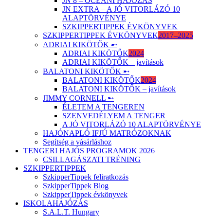
JN 8 – ÓCEÁNI HAJÓZÁS
JN EXTRA – A JÓ VITORLÁZÓ 10
ALAPTÖRVÉNYE
SZKIPPERTIPPEK ÉVKÖNYVEK
SZKIPPERTIPPEK ÉVKÖNYVEK
2017–2025
ADRIAI KIKÖTŐK ➸
ADRIAI KIKÖTŐK
2024
ADRIAI KIKÖTŐK – javítások
BALATONI KIKÖTŐK ➸
BALATONI KIKÖTŐK
2024
BALATONI KIKÖTŐK – javítások
JIMMY CORNELL ➸
ÉLETEM A TENGEREN
SZENVEDÉLYEM A TENGER
A JÓ VITORLÁZÓ 10 ALAPTÖRVÉNYE
HAJÓNAPLÓ IFJÚ MATRÓZOKNAK
Segítség a vásárláshoz
TENGERI HAJÓS PROGRAMOK 2026
CSILLAGÁSZATI TRÉNING
SZKIPPERTIPPEK
SzkipperTippek feliratkozás
SzkipperTippek Blog
SzkipperTippek évkönyvek
ISKOLAHAJÓZÁS
S.A.L.T. Hungary