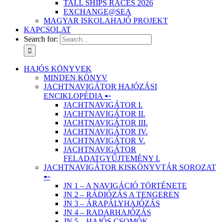
TALL SHIPS RACES 2026
EXCHANGE@SEA
MAGYAR ISKOLAHAJÓ PROJEKT
KAPCSOLAT
Search for:
HAJÓS KÖNYVEK
MINDEN KÖNYV
JACHTNAVIGÁTOR HAJÓZÁSI
ENCIKLOPÉDIA ➸
JACHTNAVIGÁTOR I.
JACHTNAVIGÁTOR II.
JACHTNAVIGÁTOR III.
JACHTNAVIGÁTOR IV.
JACHTNAVIGÁTOR V.
JACHTNAVIGÁTOR
FELADATGYŰJTEMÉNY I.
JACHTNAVIGÁTOR KISKÖNYVTÁR SOROZAT
➸
JN 1 – A NAVIGÁCIÓ TÖRTÉNETE
JN 2 – RÁDIÓZÁS A TENGEREN
JN 3 – ÁRAPÁLYHAJÓZÁS
JN 4 – RADARHAJÓZÁS
JN 5 – HAJÓS CSOMÓK