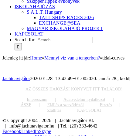
SzkipperTippek évkönyvek
ISKOLAHAJÓZÁS
S.A.L.T. Hungary
TALL SHIPS RACES 2026
EXCHANGE@SEA
MAGYAR ISKOLAHAJÓ PROJEKT
KAPCSOLAT
Search for:
Jelenleg itt jár
:
Home
»
Mennyi víz van a tengerben?
»
tidal-curves
Jachtnavigátor
2020-01-28T13:42:49+01:00
2020. január 28., kedd
|
AZ ÖSSZES HAJÓZÁSI KÖNYVET ITT TALÁLOD!
Impresszum
Adatvédelmi nyilatkozat
ÁSZF
Elállás a szerződéstől
Fizetés
Szállítás
KAPCSOLAT
© Copyright 2004 -
2026 | Jachtnavigátor Bt.
| info@jachtnavigator.hu | Tel.: (20) 333-4642
Facebook
LinkedIn
Skype