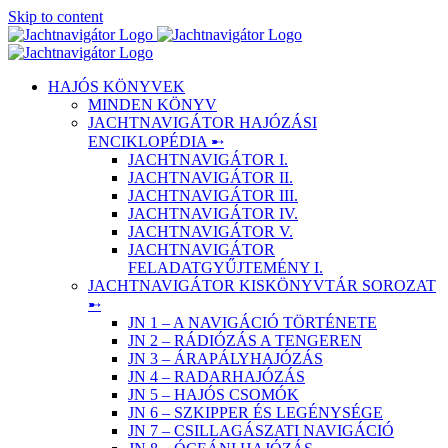
Skip to content
HAJÓS KÖNYVEK
MINDEN KÖNYV
JACHTNAVIGÁTOR HAJÓZÁSI
ENCIKLOPÉDIA ➸
JACHTNAVIGÁTOR I.
JACHTNAVIGÁTOR II.
JACHTNAVIGÁTOR III.
JACHTNAVIGÁTOR IV.
JACHTNAVIGÁTOR V.
JACHTNAVIGÁTOR
FELADATGYŰJTEMÉNY I.
JACHTNAVIGÁTOR KISKÖNYVTÁR SOROZAT
➸
JN 1 – A NAVIGÁCIÓ TÖRTÉNETE
JN 2 – RÁDIÓZÁS A TENGEREN
JN 3 – ÁRAPÁLYHAJÓZÁS
JN 4 – RADARHAJÓZÁS
JN 5 – HAJÓS CSOMÓK
JN 6 – SZKIPPER ÉS LEGÉNYSÉGE
JN 7 – CSILLAGÁSZATI NAVIGÁCIÓ