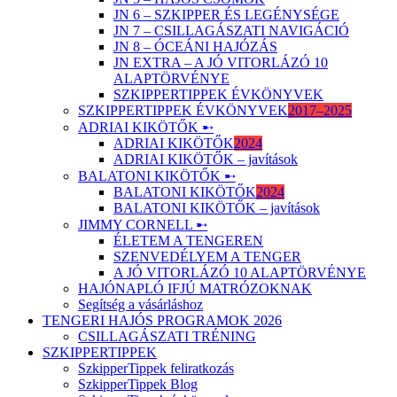
JN 6 – SZKIPPER ÉS LEGÉNYSÉGE
JN 7 – CSILLAGÁSZATI NAVIGÁCIÓ
JN 8 – ÓCEÁNI HAJÓZÁS
JN EXTRA – A JÓ VITORLÁZÓ 10
ALAPTÖRVÉNYE
SZKIPPERTIPPEK ÉVKÖNYVEK
SZKIPPERTIPPEK ÉVKÖNYVEK
2017–2025
ADRIAI KIKÖTŐK ➸
ADRIAI KIKÖTŐK
2024
ADRIAI KIKÖTŐK – javítások
BALATONI KIKÖTŐK ➸
BALATONI KIKÖTŐK
2024
BALATONI KIKÖTŐK – javítások
JIMMY CORNELL ➸
ÉLETEM A TENGEREN
SZENVEDÉLYEM A TENGER
A JÓ VITORLÁZÓ 10 ALAPTÖRVÉNYE
HAJÓNAPLÓ IFJÚ MATRÓZOKNAK
Segítség a vásárláshoz
TENGERI HAJÓS PROGRAMOK 2026
CSILLAGÁSZATI TRÉNING
SZKIPPERTIPPEK
SzkipperTippek feliratkozás
SzkipperTippek Blog