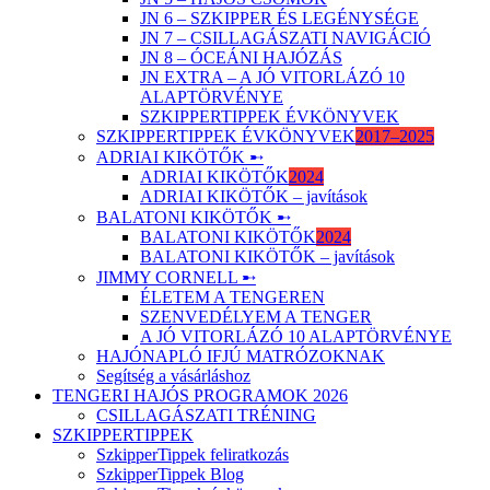
JN 6 – SZKIPPER ÉS LEGÉNYSÉGE
JN 7 – CSILLAGÁSZATI NAVIGÁCIÓ
JN 8 – ÓCEÁNI HAJÓZÁS
JN EXTRA – A JÓ VITORLÁZÓ 10
ALAPTÖRVÉNYE
SZKIPPERTIPPEK ÉVKÖNYVEK
SZKIPPERTIPPEK ÉVKÖNYVEK
2017–2025
ADRIAI KIKÖTŐK ➸
ADRIAI KIKÖTŐK
2024
ADRIAI KIKÖTŐK – javítások
BALATONI KIKÖTŐK ➸
BALATONI KIKÖTŐK
2024
BALATONI KIKÖTŐK – javítások
JIMMY CORNELL ➸
ÉLETEM A TENGEREN
SZENVEDÉLYEM A TENGER
A JÓ VITORLÁZÓ 10 ALAPTÖRVÉNYE
HAJÓNAPLÓ IFJÚ MATRÓZOKNAK
Segítség a vásárláshoz
TENGERI HAJÓS PROGRAMOK 2026
CSILLAGÁSZATI TRÉNING
SZKIPPERTIPPEK
SzkipperTippek feliratkozás
SzkipperTippek Blog