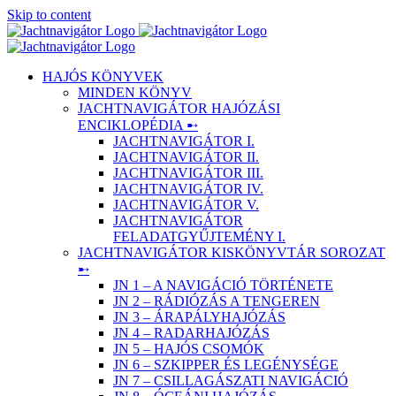
Skip to content
HAJÓS KÖNYVEK
MINDEN KÖNYV
JACHTNAVIGÁTOR HAJÓZÁSI
ENCIKLOPÉDIA ➸
JACHTNAVIGÁTOR I.
JACHTNAVIGÁTOR II.
JACHTNAVIGÁTOR III.
JACHTNAVIGÁTOR IV.
JACHTNAVIGÁTOR V.
JACHTNAVIGÁTOR
FELADATGYŰJTEMÉNY I.
JACHTNAVIGÁTOR KISKÖNYVTÁR SOROZAT
➸
JN 1 – A NAVIGÁCIÓ TÖRTÉNETE
JN 2 – RÁDIÓZÁS A TENGEREN
JN 3 – ÁRAPÁLYHAJÓZÁS
JN 4 – RADARHAJÓZÁS
JN 5 – HAJÓS CSOMÓK
JN 6 – SZKIPPER ÉS LEGÉNYSÉGE
JN 7 – CSILLAGÁSZATI NAVIGÁCIÓ