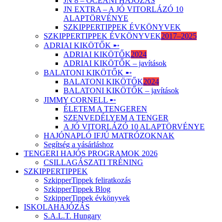
JN 8 – ÓCEÁNI HAJÓZÁS
JN EXTRA – A JÓ VITORLÁZÓ 10
ALAPTÖRVÉNYE
SZKIPPERTIPPEK ÉVKÖNYVEK
SZKIPPERTIPPEK ÉVKÖNYVEK
2017–2025
ADRIAI KIKÖTŐK ➸
ADRIAI KIKÖTŐK
2024
ADRIAI KIKÖTŐK – javítások
BALATONI KIKÖTŐK ➸
BALATONI KIKÖTŐK
2024
BALATONI KIKÖTŐK – javítások
JIMMY CORNELL ➸
ÉLETEM A TENGEREN
SZENVEDÉLYEM A TENGER
A JÓ VITORLÁZÓ 10 ALAPTÖRVÉNYE
HAJÓNAPLÓ IFJÚ MATRÓZOKNAK
Segítség a vásárláshoz
TENGERI HAJÓS PROGRAMOK 2026
CSILLAGÁSZATI TRÉNING
SZKIPPERTIPPEK
SzkipperTippek feliratkozás
SzkipperTippek Blog
SzkipperTippek évkönyvek
ISKOLAHAJÓZÁS
S.A.L.T. Hungary