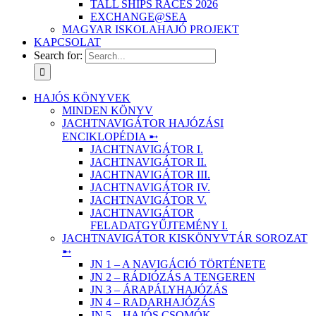
TALL SHIPS RACES 2026
EXCHANGE@SEA
MAGYAR ISKOLAHAJÓ PROJEKT
KAPCSOLAT
Search for:
HAJÓS KÖNYVEK
MINDEN KÖNYV
JACHTNAVIGÁTOR HAJÓZÁSI
ENCIKLOPÉDIA ➸
JACHTNAVIGÁTOR I.
JACHTNAVIGÁTOR II.
JACHTNAVIGÁTOR III.
JACHTNAVIGÁTOR IV.
JACHTNAVIGÁTOR V.
JACHTNAVIGÁTOR
FELADATGYŰJTEMÉNY I.
JACHTNAVIGÁTOR KISKÖNYVTÁR SOROZAT
➸
JN 1 – A NAVIGÁCIÓ TÖRTÉNETE
JN 2 – RÁDIÓZÁS A TENGEREN
JN 3 – ÁRAPÁLYHAJÓZÁS
JN 4 – RADARHAJÓZÁS
JN 5 – HAJÓS CSOMÓK