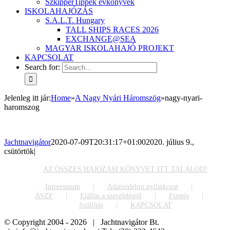
SzkipperTippek évkönyvek
ISKOLAHAJÓZÁS
S.A.L.T. Hungary
TALL SHIPS RACES 2026
EXCHANGE@SEA
MAGYAR ISKOLAHAJÓ PROJEKT
KAPCSOLAT
Search for:
Jelenleg itt jár
:
Home
»
A Nagy Nyári Háromszög
»
nagy-nyari-
haromszog
Jachtnavigátor
2020-07-09T20:31:17+01:00
2020. július 9.,
csütörtök
|
AZ ÖSSZES HAJÓZÁSI KÖNYVET ITT TALÁLOD!
Impresszum
Adatvédelmi nyilatkozat
ÁSZF
Elállás a szerződéstől
Fizetés
Szállítás
KAPCSOLAT
© Copyright 2004 -
2026 | Jachtnavigátor Bt.