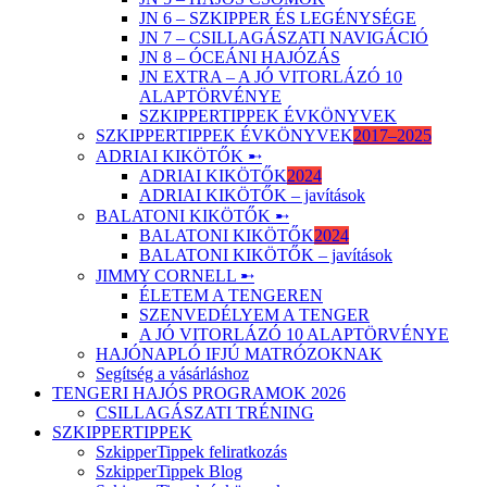
JN 6 – SZKIPPER ÉS LEGÉNYSÉGE
JN 7 – CSILLAGÁSZATI NAVIGÁCIÓ
JN 8 – ÓCEÁNI HAJÓZÁS
JN EXTRA – A JÓ VITORLÁZÓ 10
ALAPTÖRVÉNYE
SZKIPPERTIPPEK ÉVKÖNYVEK
SZKIPPERTIPPEK ÉVKÖNYVEK
2017–2025
ADRIAI KIKÖTŐK ➸
ADRIAI KIKÖTŐK
2024
ADRIAI KIKÖTŐK – javítások
BALATONI KIKÖTŐK ➸
BALATONI KIKÖTŐK
2024
BALATONI KIKÖTŐK – javítások
JIMMY CORNELL ➸
ÉLETEM A TENGEREN
SZENVEDÉLYEM A TENGER
A JÓ VITORLÁZÓ 10 ALAPTÖRVÉNYE
HAJÓNAPLÓ IFJÚ MATRÓZOKNAK
Segítség a vásárláshoz
TENGERI HAJÓS PROGRAMOK 2026
CSILLAGÁSZATI TRÉNING
SZKIPPERTIPPEK
SzkipperTippek feliratkozás
SzkipperTippek Blog