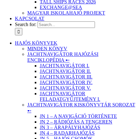
TALL SHIPS RACES 2026
EXCHANGE@SEA
MAGYAR ISKOLAHAJÓ PROJEKT
KAPCSOLAT
Search for:
HAJÓS KÖNYVEK
MINDEN KÖNYV
JACHTNAVIGÁTOR HAJÓZÁSI
ENCIKLOPÉDIA ➸
JACHTNAVIGÁTOR I.
JACHTNAVIGÁTOR II.
JACHTNAVIGÁTOR III.
JACHTNAVIGÁTOR IV.
JACHTNAVIGÁTOR V.
JACHTNAVIGÁTOR
FELADATGYŰJTEMÉNY I.
JACHTNAVIGÁTOR KISKÖNYVTÁR SOROZAT
➸
JN 1 – A NAVIGÁCIÓ TÖRTÉNETE
JN 2 – RÁDIÓZÁS A TENGEREN
JN 3 – ÁRAPÁLYHAJÓZÁS
JN 4 – RADARHAJÓZÁS
JN 5 – HAJÓS CSOMÓK