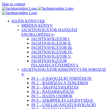
Skip to content
HAJÓS KÖNYVEK
MINDEN KÖNYV
JACHTNAVIGÁTOR HAJÓZÁSI
ENCIKLOPÉDIA ➸
JACHTNAVIGÁTOR I.
JACHTNAVIGÁTOR II.
JACHTNAVIGÁTOR III.
JACHTNAVIGÁTOR IV.
JACHTNAVIGÁTOR V.
JACHTNAVIGÁTOR
FELADATGYŰJTEMÉNY I.
JACHTNAVIGÁTOR KISKÖNYVTÁR SOROZAT
➸
JN 1 – A NAVIGÁCIÓ TÖRTÉNETE
JN 2 – RÁDIÓZÁS A TENGEREN
JN 3 – ÁRAPÁLYHAJÓZÁS
JN 4 – RADARHAJÓZÁS
JN 5 – HAJÓS CSOMÓK
JN 6 – SZKIPPER ÉS LEGÉNYSÉGE
JN 7 – CSILLAGÁSZATI NAVIGÁCIÓ