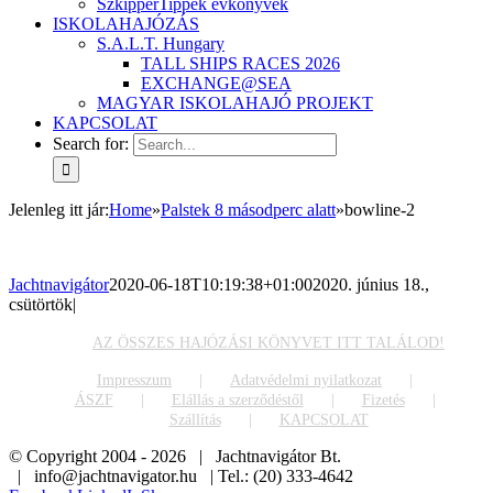
SzkipperTippek évkönyvek
ISKOLAHAJÓZÁS
S.A.L.T. Hungary
TALL SHIPS RACES 2026
EXCHANGE@SEA
MAGYAR ISKOLAHAJÓ PROJEKT
KAPCSOLAT
Search for:
Jelenleg itt jár
:
Home
»
Palstek 8 másodperc alatt
»
bowline-2
Jachtnavigátor
2020-06-18T10:19:38+01:00
2020. június 18.,
csütörtök
|
AZ ÖSSZES HAJÓZÁSI KÖNYVET ITT TALÁLOD!
Impresszum
Adatvédelmi nyilatkozat
ÁSZF
Elállás a szerződéstől
Fizetés
Szállítás
KAPCSOLAT
© Copyright 2004 -
2026 | Jachtnavigátor Bt.
| info@jachtnavigator.hu | Tel.: (20) 333-4642