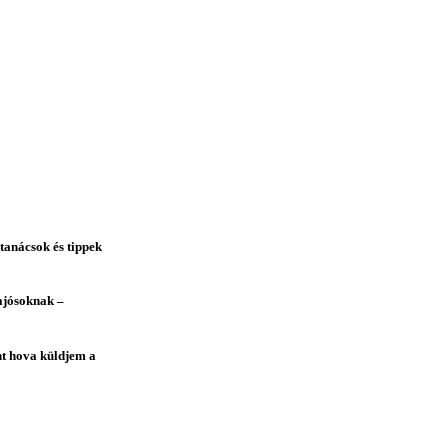
tanácsok és tippek
hajósoknak –
ént hova küldjem a