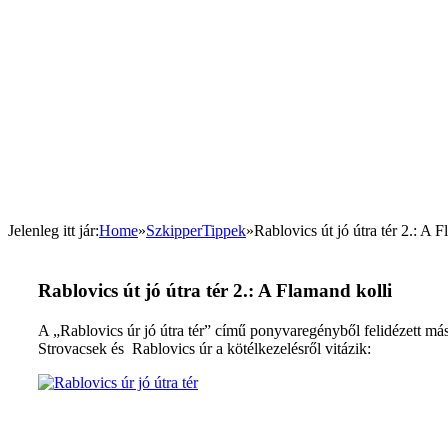
Jelenleg itt jár
:
Home
»
SzkipperTippek
»
Rablovics út jó útra tér 2.: A 
Rablovics út jó útra tér 2.: A Flamand kolli
A „Rablovics úr jó útra tér” című ponyvaregényből felidézett m
Strovacsek és Rablovics úr a kötélkezelésről vitázik: