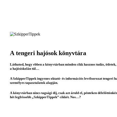
A tengeri hajósok könyvtára
Láthatod, hogy ebben a könyvtárban minden cikk hasznos tudás, ötletek, 
a hajósiskolán túl…
A SzkipperTippek ingyenes oktató- és információs levélsorozat tengeri 
személyes tapasztalatok alapján.
A könyvtárban nincs tagsági díj, csak azt áruld el, pénteken délelőttönk
hét legfrissebb „SzkipperTippek” cikkét. Nos…?