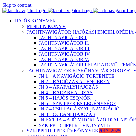
Skip to content
HAJÓS KÖNYVEK
MINDEN KÖNYV
JACHTNAVIGÁTOR HAJÓZÁSI ENCIKLOPÉDIA 
JACHTNAVIGÁTOR I.
JACHTNAVIGÁTOR II.
JACHTNAVIGÁTOR III.
JACHTNAVIGÁTOR IV.
JACHTNAVIGÁTOR V.
JACHTNAVIGÁTOR FELADATGYŰJTEMÉNY
JACHTNAVIGÁTOR KISKÖNYVTÁR SOROZAT 
JN 1 – A NAVIGÁCIÓ TÖRTÉNETE
JN 2 – RÁDIÓZÁS A TENGEREN
JN 3 – ÁRAPÁLYHAJÓZÁS
JN 4 – RADARHAJÓZÁS
JN 5 – HAJÓS CSOMÓK
JN 6 – SZKIPPER ÉS LEGÉNYSÉGE
JN 7 – CSILLAGÁSZATI NAVIGÁCIÓ
JN 8 – ÓCEÁNI HAJÓZÁS
JN EXTRA – A JÓ VITORLÁZÓ 10 ALAPT
SZKIPPERTIPPEK ÉVKÖNYVEK
SZKIPPERTIPPEK ÉVKÖNYVEK
2017–2025