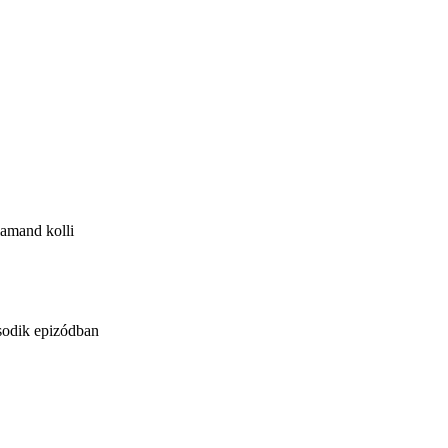
Flamand kolli
ásodik epizódban