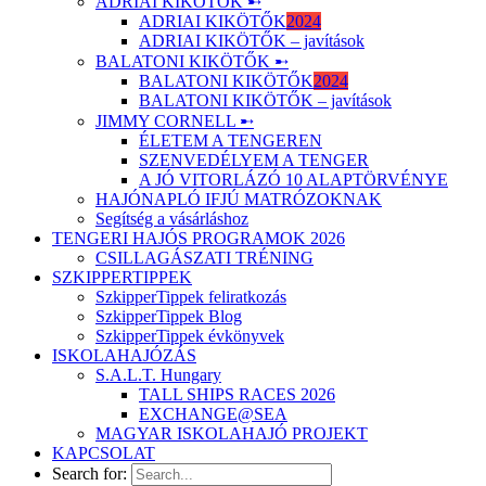
ADRIAI KIKÖTŐK ➸
ADRIAI KIKÖTŐK
2024
ADRIAI KIKÖTŐK – javítások
BALATONI KIKÖTŐK ➸
BALATONI KIKÖTŐK
2024
BALATONI KIKÖTŐK – javítások
JIMMY CORNELL ➸
ÉLETEM A TENGEREN
SZENVEDÉLYEM A TENGER
A JÓ VITORLÁZÓ 10 ALAPTÖRVÉNYE
HAJÓNAPLÓ IFJÚ MATRÓZOKNAK
Segítség a vásárláshoz
TENGERI HAJÓS PROGRAMOK 2026
CSILLAGÁSZATI TRÉNING
SZKIPPERTIPPEK
SzkipperTippek feliratkozás
SzkipperTippek Blog
SzkipperTippek évkönyvek
ISKOLAHAJÓZÁS
S.A.L.T. Hungary
TALL SHIPS RACES 2026
EXCHANGE@SEA
MAGYAR ISKOLAHAJÓ PROJEKT
KAPCSOLAT
Search for: