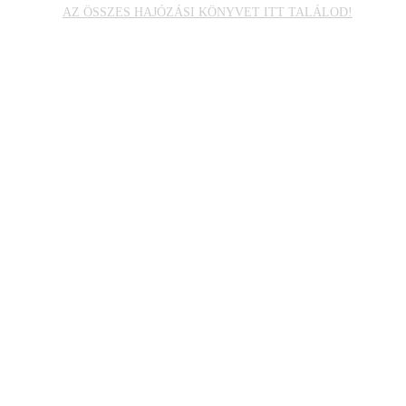
AZ ÖSSZES HAJÓZÁSI KÖNYVET ITT TALÁLOD!