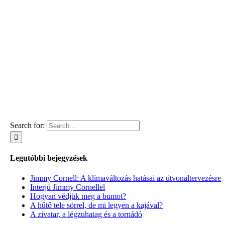
Search for:
Legutóbbi bejegyzések
Jimmy Cornell: A klímaváltozás hatásai az útvonaltervezésre
Interjú Jimmy Cornellel
Hogyan védjük meg a bumot?
A hűtő tele sörrel, de mi legyen a kajával?
A zivatar, a légzuhatag és a tornádó