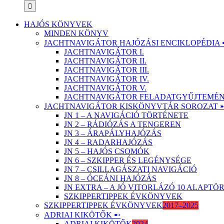
HAJÓS KÖNYVEK
MINDEN KÖNYV
JACHTNAVIGÁTOR HAJÓZÁSI ENCIKLOPÉDIA 
JACHTNAVIGÁTOR I.
JACHTNAVIGÁTOR II.
JACHTNAVIGÁTOR III.
JACHTNAVIGÁTOR IV.
JACHTNAVIGÁTOR V.
JACHTNAVIGÁTOR FELADATGYŰJTEMÉNY
JACHTNAVIGÁTOR KISKÖNYVTÁR SOROZAT 
JN 1 – A NAVIGÁCIÓ TÖRTÉNETE
JN 2 – RÁDIÓZÁS A TENGEREN
JN 3 – ÁRAPÁLYHAJÓZÁS
JN 4 – RADARHAJÓZÁS
JN 5 – HAJÓS CSOMÓK
JN 6 – SZKIPPER ÉS LEGÉNYSÉGE
JN 7 – CSILLAGÁSZATI NAVIGÁCIÓ
JN 8 – ÓCEÁNI HAJÓZÁS
JN EXTRA – A JÓ VITORLÁZÓ 10 ALAPT
SZKIPPERTIPPEK ÉVKÖNYVEK
SZKIPPERTIPPEK ÉVKÖNYVEK
2017–2025
ADRIAI KIKÖTŐK ➸
ADRIAI KIKÖTŐK
2024