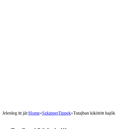
Jelenleg itt jár
:
Home
»
SzkipperTippek
»
Tutajban kikötött hajók