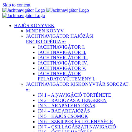
Skip to content
HAJÓS KÖNYVEK
MINDEN KÖNYV
JACHTNAVIGÁTOR HAJÓZÁSI
ENCIKLOPÉDIA ➸
JACHTNAVIGÁTOR I.
JACHTNAVIGÁTOR II.
JACHTNAVIGÁTOR III.
JACHTNAVIGÁTOR IV.
JACHTNAVIGÁTOR V.
JACHTNAVIGÁTOR
FELADATGYŰJTEMÉNY I.
JACHTNAVIGÁTOR KISKÖNYVTÁR SOROZAT
➸
JN 1 – A NAVIGÁCIÓ TÖRTÉNETE
JN 2 – RÁDIÓZÁS A TENGEREN
JN 3 – ÁRAPÁLYHAJÓZÁS
JN 4 – RADARHAJÓZÁS
JN 5 – HAJÓS CSOMÓK
JN 6 – SZKIPPER ÉS LEGÉNYSÉGE
JN 7 – CSILLAGÁSZATI NAVIGÁCIÓ