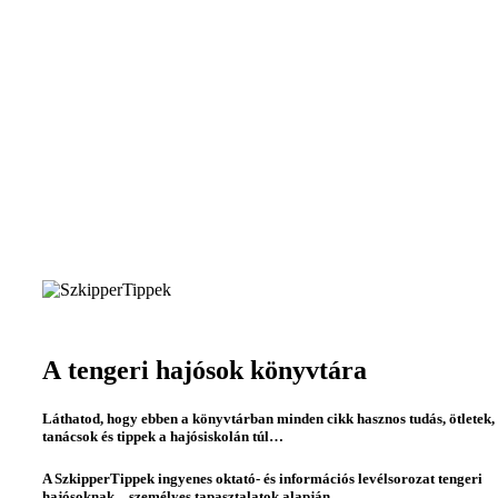
A tengeri hajósok könyvtára
Láthatod, hogy ebben a könyvtárban minden cikk hasznos tudás, ötletek,
tanácsok és tippek a hajósiskolán túl…
A SzkipperTippek ingyenes oktató- és információs levélsorozat tengeri
hajósoknak – személyes tapasztalatok alapján.