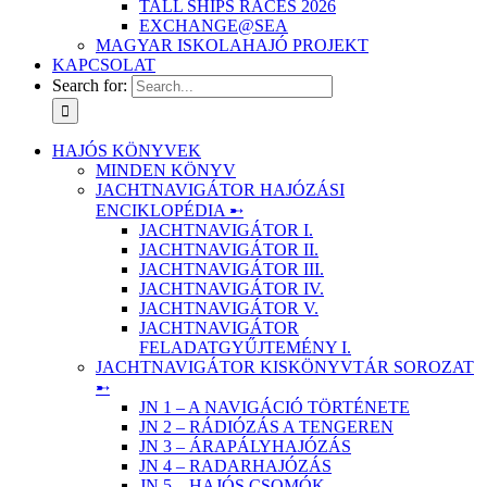
TALL SHIPS RACES 2026
EXCHANGE@SEA
MAGYAR ISKOLAHAJÓ PROJEKT
KAPCSOLAT
Search for:
HAJÓS KÖNYVEK
MINDEN KÖNYV
JACHTNAVIGÁTOR HAJÓZÁSI
ENCIKLOPÉDIA ➸
JACHTNAVIGÁTOR I.
JACHTNAVIGÁTOR II.
JACHTNAVIGÁTOR III.
JACHTNAVIGÁTOR IV.
JACHTNAVIGÁTOR V.
JACHTNAVIGÁTOR
FELADATGYŰJTEMÉNY I.
JACHTNAVIGÁTOR KISKÖNYVTÁR SOROZAT
➸
JN 1 – A NAVIGÁCIÓ TÖRTÉNETE
JN 2 – RÁDIÓZÁS A TENGEREN
JN 3 – ÁRAPÁLYHAJÓZÁS
JN 4 – RADARHAJÓZÁS
JN 5 – HAJÓS CSOMÓK