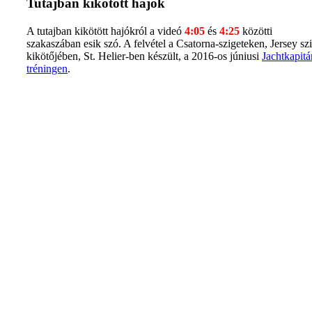
Tutajban kikötött hajók
A tutajban kikötött hajókról a videó
4:05
és
4:25
közötti
szakaszában esik szó. A felvétel a Csatorna-szigeteken, Jersey sz
kikötőjében, St. Helier-ben készült, a 2016-os júniusi
Jachtkapit
tréningen
.