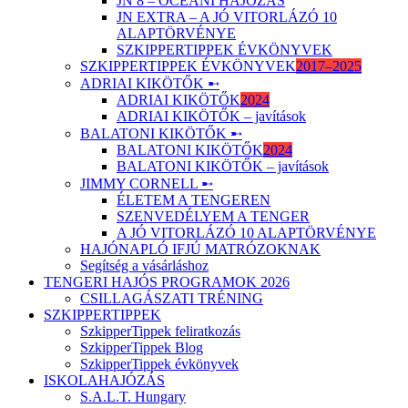
JN 8 – ÓCEÁNI HAJÓZÁS
JN EXTRA – A JÓ VITORLÁZÓ 10
ALAPTÖRVÉNYE
SZKIPPERTIPPEK ÉVKÖNYVEK
SZKIPPERTIPPEK ÉVKÖNYVEK
2017–2025
ADRIAI KIKÖTŐK ➸
ADRIAI KIKÖTŐK
2024
ADRIAI KIKÖTŐK – javítások
BALATONI KIKÖTŐK ➸
BALATONI KIKÖTŐK
2024
BALATONI KIKÖTŐK – javítások
JIMMY CORNELL ➸
ÉLETEM A TENGEREN
SZENVEDÉLYEM A TENGER
A JÓ VITORLÁZÓ 10 ALAPTÖRVÉNYE
HAJÓNAPLÓ IFJÚ MATRÓZOKNAK
Segítség a vásárláshoz
TENGERI HAJÓS PROGRAMOK 2026
CSILLAGÁSZATI TRÉNING
SZKIPPERTIPPEK
SzkipperTippek feliratkozás
SzkipperTippek Blog
SzkipperTippek évkönyvek
ISKOLAHAJÓZÁS
S.A.L.T. Hungary