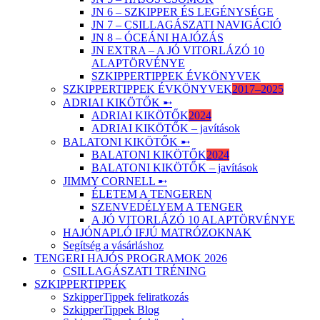
JN 6 – SZKIPPER ÉS LEGÉNYSÉGE
JN 7 – CSILLAGÁSZATI NAVIGÁCIÓ
JN 8 – ÓCEÁNI HAJÓZÁS
JN EXTRA – A JÓ VITORLÁZÓ 10
ALAPTÖRVÉNYE
SZKIPPERTIPPEK ÉVKÖNYVEK
SZKIPPERTIPPEK ÉVKÖNYVEK
2017–2025
ADRIAI KIKÖTŐK ➸
ADRIAI KIKÖTŐK
2024
ADRIAI KIKÖTŐK – javítások
BALATONI KIKÖTŐK ➸
BALATONI KIKÖTŐK
2024
BALATONI KIKÖTŐK – javítások
JIMMY CORNELL ➸
ÉLETEM A TENGEREN
SZENVEDÉLYEM A TENGER
A JÓ VITORLÁZÓ 10 ALAPTÖRVÉNYE
HAJÓNAPLÓ IFJÚ MATRÓZOKNAK
Segítség a vásárláshoz
TENGERI HAJÓS PROGRAMOK 2026
CSILLAGÁSZATI TRÉNING
SZKIPPERTIPPEK
SzkipperTippek feliratkozás
SzkipperTippek Blog