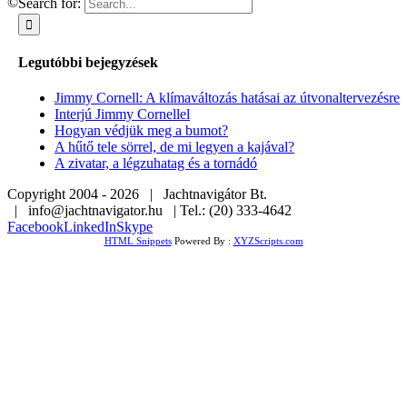
©
Search for:
Legutóbbi bejegyzések
Jimmy Cornell: A klímaváltozás hatásai az útvonaltervezésre
Interjú Jimmy Cornellel
Hogyan védjük meg a bumot?
A hűtő tele sörrel, de mi legyen a kajával?
A zivatar, a légzuhatag és a tornádó
Copyright 2004 -
2026 | Jachtnavigátor Bt.
| info@jachtnavigator.hu | Tel.: (20) 333-4642
Facebook
LinkedIn
Skype
HTML Snippets
Powered By :
XYZScripts.com