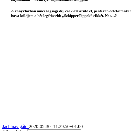
A könyvtárban nincs tagsági díj, csak azt áruld el, pénteken délelőttönké
hova küldjem a hét legfrissebb „SzkipperTippek” cikkét. Nos…?
Jachtnavigátor
2020-05-30T11:29:50+01:00