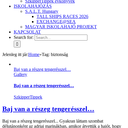
SzkipperTippek évkönyvek
ISKOLAHAJÓZÁS
S.A.L.T. Hungary
TALL SHIPS RACES 2026
EXCHANGE@SEA
MAGYAR ISKOLAHAJÓ PROJEKT
KAPCSOLAT
Search for:
Jelenleg itt jár
:
Home
»
Tag:
biztonság
Baj van a részeg tengerésszel…
Gallery
Baj van a részeg tengerésszel…
SzkipperTippek
Baj van a részeg tengerésszel…
Baj van a részeg tengerésszel... Gyakran láttam szombat
délutánonként az adriai marinákban, amikor átvettük a hajót, hogy