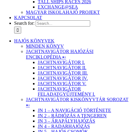
TALL SHIPS RACES 2026
EXCHANGE@SEA
MAGYAR ISKOLAHAJÓ PROJEKT
KAPCSOLAT
Search for:
HAJÓS KÖNYVEK
MINDEN KÖNYV
JACHTNAVIGÁTOR HAJÓZÁSI
ENCIKLOPÉDIA ➸
JACHTNAVIGÁTOR I.
JACHTNAVIGÁTOR II.
JACHTNAVIGÁTOR III.
JACHTNAVIGÁTOR IV.
JACHTNAVIGÁTOR V.
JACHTNAVIGÁTOR
FELADATGYŰJTEMÉNY I.
JACHTNAVIGÁTOR KISKÖNYVTÁR SOROZAT
➸
JN 1 – A NAVIGÁCIÓ TÖRTÉNETE
JN 2 – RÁDIÓZÁS A TENGEREN
JN 3 – ÁRAPÁLYHAJÓZÁS
JN 4 – RADARHAJÓZÁS
JN 5 – HAJÓS CSOMÓK