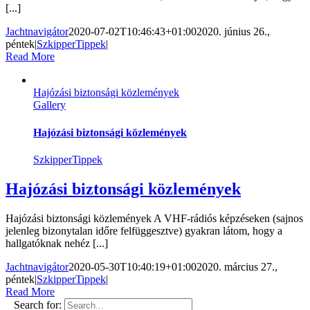
[...]
Jachtnavigátor
2020-07-02T10:46:43+01:00
2020. június 26.,
péntek
|
SzkipperTippek
|
Read More
Hajózási biztonsági közlemények
Gallery
Hajózási biztonsági közlemények
SzkipperTippek
Hajózási biztonsági közlemények
Hajózási biztonsági közlemények A VHF-rádiós képzéseken (sajnos
jelenleg bizonytalan időre felfüggesztve) gyakran látom, hogy a
hallgatóknak nehéz [...]
Jachtnavigátor
2020-05-30T10:40:19+01:00
2020. március 27.,
péntek
|
SzkipperTippek
|
Read More
Search for: