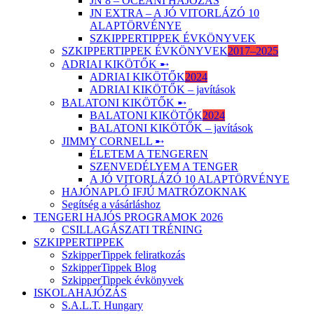
JN 8 – ÓCEÁNI HAJÓZÁS
JN EXTRA – A JÓ VITORLÁZÓ 10
ALAPTÖRVÉNYE
SZKIPPERTIPPEK ÉVKÖNYVEK
SZKIPPERTIPPEK ÉVKÖNYVEK
2017–2025
ADRIAI KIKÖTŐK ➸
ADRIAI KIKÖTŐK
2024
ADRIAI KIKÖTŐK – javítások
BALATONI KIKÖTŐK ➸
BALATONI KIKÖTŐK
2024
BALATONI KIKÖTŐK – javítások
JIMMY CORNELL ➸
ÉLETEM A TENGEREN
SZENVEDÉLYEM A TENGER
A JÓ VITORLÁZÓ 10 ALAPTÖRVÉNYE
HAJÓNAPLÓ IFJÚ MATRÓZOKNAK
Segítség a vásárláshoz
TENGERI HAJÓS PROGRAMOK 2026
CSILLAGÁSZATI TRÉNING
SZKIPPERTIPPEK
SzkipperTippek feliratkozás
SzkipperTippek Blog
SzkipperTippek évkönyvek
ISKOLAHAJÓZÁS
S.A.L.T. Hungary