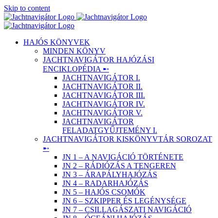
Skip to content
HAJÓS KÖNYVEK
MINDEN KÖNYV
JACHTNAVIGÁTOR HAJÓZÁSI
ENCIKLOPÉDIA ➸
JACHTNAVIGÁTOR I.
JACHTNAVIGÁTOR II.
JACHTNAVIGÁTOR III.
JACHTNAVIGÁTOR IV.
JACHTNAVIGÁTOR V.
JACHTNAVIGÁTOR
FELADATGYŰJTEMÉNY I.
JACHTNAVIGÁTOR KISKÖNYVTÁR SOROZAT
➸
JN 1 – A NAVIGÁCIÓ TÖRTÉNETE
JN 2 – RÁDIÓZÁS A TENGEREN
JN 3 – ÁRAPÁLYHAJÓZÁS
JN 4 – RADARHAJÓZÁS
JN 5 – HAJÓS CSOMÓK
JN 6 – SZKIPPER ÉS LEGÉNYSÉGE
JN 7 – CSILLAGÁSZATI NAVIGÁCIÓ