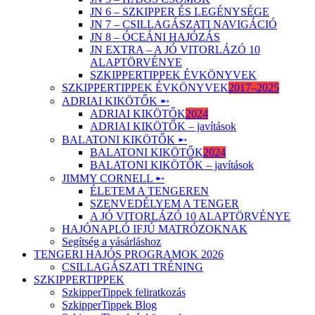
JN 6 – SZKIPPER ÉS LEGÉNYSÉGE
JN 7 – CSILLAGÁSZATI NAVIGÁCIÓ
JN 8 – ÓCEÁNI HAJÓZÁS
JN EXTRA – A JÓ VITORLÁZÓ 10
ALAPTÖRVÉNYE
SZKIPPERTIPPEK ÉVKÖNYVEK
SZKIPPERTIPPEK ÉVKÖNYVEK
2017–2025
ADRIAI KIKÖTŐK ➸
ADRIAI KIKÖTŐK
2024
ADRIAI KIKÖTŐK – javítások
BALATONI KIKÖTŐK ➸
BALATONI KIKÖTŐK
2024
BALATONI KIKÖTŐK – javítások
JIMMY CORNELL ➸
ÉLETEM A TENGEREN
SZENVEDÉLYEM A TENGER
A JÓ VITORLÁZÓ 10 ALAPTÖRVÉNYE
HAJÓNAPLÓ IFJÚ MATRÓZOKNAK
Segítség a vásárláshoz
TENGERI HAJÓS PROGRAMOK 2026
CSILLAGÁSZATI TRÉNING
SZKIPPERTIPPEK
SzkipperTippek feliratkozás
SzkipperTippek Blog