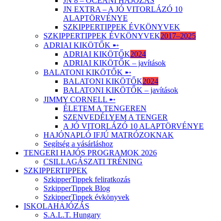
JN 8 – ÓCEÁNI HAJÓZÁS
JN EXTRA – A JÓ VITORLÁZÓ 10
ALAPTÖRVÉNYE
SZKIPPERTIPPEK ÉVKÖNYVEK
SZKIPPERTIPPEK ÉVKÖNYVEK
2017–2025
ADRIAI KIKÖTŐK ➸
ADRIAI KIKÖTŐK
2024
ADRIAI KIKÖTŐK – javítások
BALATONI KIKÖTŐK ➸
BALATONI KIKÖTŐK
2024
BALATONI KIKÖTŐK – javítások
JIMMY CORNELL ➸
ÉLETEM A TENGEREN
SZENVEDÉLYEM A TENGER
A JÓ VITORLÁZÓ 10 ALAPTÖRVÉNYE
HAJÓNAPLÓ IFJÚ MATRÓZOKNAK
Segítség a vásárláshoz
TENGERI HAJÓS PROGRAMOK 2026
CSILLAGÁSZATI TRÉNING
SZKIPPERTIPPEK
SzkipperTippek feliratkozás
SzkipperTippek Blog
SzkipperTippek évkönyvek
ISKOLAHAJÓZÁS
S.A.L.T. Hungary