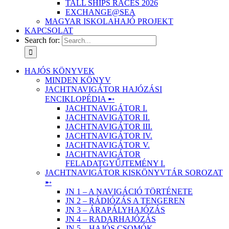
TALL SHIPS RACES 2026
EXCHANGE@SEA
MAGYAR ISKOLAHAJÓ PROJEKT
KAPCSOLAT
Search for:
HAJÓS KÖNYVEK
MINDEN KÖNYV
JACHTNAVIGÁTOR HAJÓZÁSI
ENCIKLOPÉDIA ➸
JACHTNAVIGÁTOR I.
JACHTNAVIGÁTOR II.
JACHTNAVIGÁTOR III.
JACHTNAVIGÁTOR IV.
JACHTNAVIGÁTOR V.
JACHTNAVIGÁTOR
FELADATGYŰJTEMÉNY I.
JACHTNAVIGÁTOR KISKÖNYVTÁR SOROZAT
➸
JN 1 – A NAVIGÁCIÓ TÖRTÉNETE
JN 2 – RÁDIÓZÁS A TENGEREN
JN 3 – ÁRAPÁLYHAJÓZÁS
JN 4 – RADARHAJÓZÁS
JN 5 – HAJÓS CSOMÓK