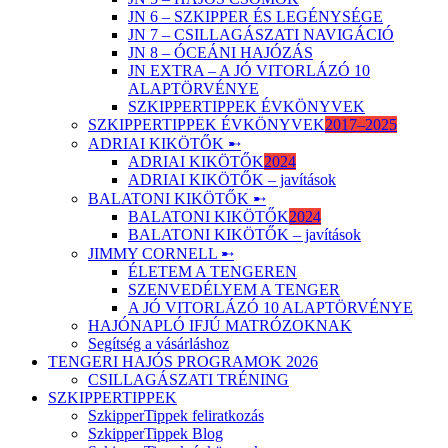
JN 6 – SZKIPPER ÉS LEGÉNYSÉGE
JN 7 – CSILLAGÁSZATI NAVIGÁCIÓ
JN 8 – ÓCEÁNI HAJÓZÁS
JN EXTRA – A JÓ VITORLÁZÓ 10
ALAPTÖRVÉNYE
SZKIPPERTIPPEK ÉVKÖNYVEK
SZKIPPERTIPPEK ÉVKÖNYVEK
2017–2025
ADRIAI KIKÖTŐK ➸
ADRIAI KIKÖTŐK
2024
ADRIAI KIKÖTŐK – javítások
BALATONI KIKÖTŐK ➸
BALATONI KIKÖTŐK
2024
BALATONI KIKÖTŐK – javítások
JIMMY CORNELL ➸
ÉLETEM A TENGEREN
SZENVEDÉLYEM A TENGER
A JÓ VITORLÁZÓ 10 ALAPTÖRVÉNYE
HAJÓNAPLÓ IFJÚ MATRÓZOKNAK
Segítség a vásárláshoz
TENGERI HAJÓS PROGRAMOK 2026
CSILLAGÁSZATI TRÉNING
SZKIPPERTIPPEK
SzkipperTippek feliratkozás
SzkipperTippek Blog