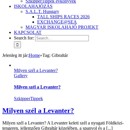
SzkipperTippek évkönyvek
ISKOLAHAJÓZÁS
S.A.L.T. Hungary
TALL SHIPS RACES 2026
EXCHANGE@SEA
MAGYAR ISKOLAHAJÓ PROJEKT
KAPCSOLAT
Search for:
Jelenleg itt jár
:
Home
»
Tag:
Gibraltár
Milyen szél a Levanter?
Gallery
Milyen szél a Levanter?
SzkipperTippek
Milyen szél a Levanter?
Milyen szél a Levanter? A Levanter keleti szél a nyugati Földközi-
tengeren, jellemzően Gibraltár közelében, a spanyol és a [...]