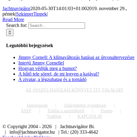
Jachtnavigátor
2020-05-30T14:01:03+01:00
2019. november 29.,
péntek
|
SzkipperTippek
|
Read More
Search for:
Legutóbbi bejegyzések
Jimmy Cornell: A klímaváltozás hatásai az útvonaltervezésre
Interjú Jimmy Cornellel
Hogyan védjük meg a bumot?
A hűtő tele sörrel, de mi legyen a kajával?
A zivatar, a légzuhatag és a tornádó
AZ ÖSSZES HAJÓZÁSI KÖNYVET ITT TALÁLOD!
Impresszum
Adatvédelmi nyilatkozat
ÁSZF
Elállás a szerződéstől
Fizetés
Szállítás
KAPCSOLAT
© Copyright 2004 -
2026 | Jachtnavigátor Bt.
| info@jachtnavigator.hu | Tel.: (20) 333-4642