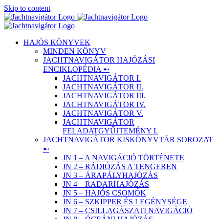
Skip to content
HAJÓS KÖNYVEK
MINDEN KÖNYV
JACHTNAVIGÁTOR HAJÓZÁSI
ENCIKLOPÉDIA ➸
JACHTNAVIGÁTOR I.
JACHTNAVIGÁTOR II.
JACHTNAVIGÁTOR III.
JACHTNAVIGÁTOR IV.
JACHTNAVIGÁTOR V.
JACHTNAVIGÁTOR
FELADATGYŰJTEMÉNY I.
JACHTNAVIGÁTOR KISKÖNYVTÁR SOROZAT
➸
JN 1 – A NAVIGÁCIÓ TÖRTÉNETE
JN 2 – RÁDIÓZÁS A TENGEREN
JN 3 – ÁRAPÁLYHAJÓZÁS
JN 4 – RADARHAJÓZÁS
JN 5 – HAJÓS CSOMÓK
JN 6 – SZKIPPER ÉS LEGÉNYSÉGE
JN 7 – CSILLAGÁSZATI NAVIGÁCIÓ