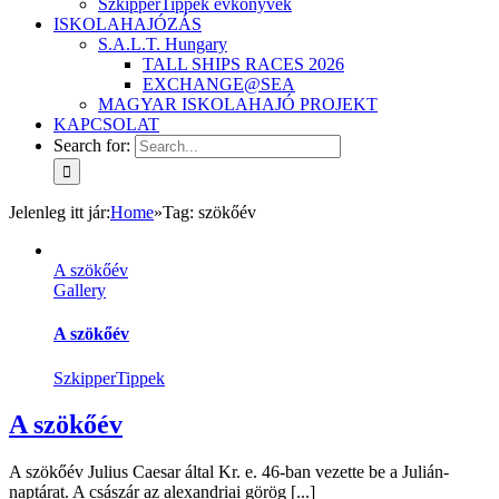
SzkipperTippek évkönyvek
ISKOLAHAJÓZÁS
S.A.L.T. Hungary
TALL SHIPS RACES 2026
EXCHANGE@SEA
MAGYAR ISKOLAHAJÓ PROJEKT
KAPCSOLAT
Search for:
Jelenleg itt jár
:
Home
»
Tag:
szökőév
A szökőév
Gallery
A szökőév
SzkipperTippek
A szökőév
A szökőév Julius Caesar által Kr. e. 46-ban vezette be a Julián-
naptárat. A császár az alexandriai görög [...]