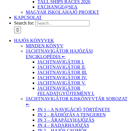
TALL SHIPS RACES 2026
EXCHANGE@SEA
MAGYAR ISKOLAHAJÓ PROJEKT
KAPCSOLAT
Search for:
HAJÓS KÖNYVEK
MINDEN KÖNYV
JACHTNAVIGÁTOR HAJÓZÁSI
ENCIKLOPÉDIA ➸
JACHTNAVIGÁTOR I.
JACHTNAVIGÁTOR II.
JACHTNAVIGÁTOR III.
JACHTNAVIGÁTOR IV.
JACHTNAVIGÁTOR V.
JACHTNAVIGÁTOR
FELADATGYŰJTEMÉNY I.
JACHTNAVIGÁTOR KISKÖNYVTÁR SOROZAT
➸
JN 1 – A NAVIGÁCIÓ TÖRTÉNETE
JN 2 – RÁDIÓZÁS A TENGEREN
JN 3 – ÁRAPÁLYHAJÓZÁS
JN 4 – RADARHAJÓZÁS
JN 5 – HAJÓS CSOMÓK