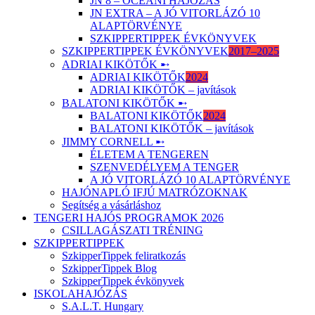
JN 8 – ÓCEÁNI HAJÓZÁS
JN EXTRA – A JÓ VITORLÁZÓ 10
ALAPTÖRVÉNYE
SZKIPPERTIPPEK ÉVKÖNYVEK
SZKIPPERTIPPEK ÉVKÖNYVEK
2017–2025
ADRIAI KIKÖTŐK ➸
ADRIAI KIKÖTŐK
2024
ADRIAI KIKÖTŐK – javítások
BALATONI KIKÖTŐK ➸
BALATONI KIKÖTŐK
2024
BALATONI KIKÖTŐK – javítások
JIMMY CORNELL ➸
ÉLETEM A TENGEREN
SZENVEDÉLYEM A TENGER
A JÓ VITORLÁZÓ 10 ALAPTÖRVÉNYE
HAJÓNAPLÓ IFJÚ MATRÓZOKNAK
Segítség a vásárláshoz
TENGERI HAJÓS PROGRAMOK 2026
CSILLAGÁSZATI TRÉNING
SZKIPPERTIPPEK
SzkipperTippek feliratkozás
SzkipperTippek Blog
SzkipperTippek évkönyvek
ISKOLAHAJÓZÁS
S.A.L.T. Hungary