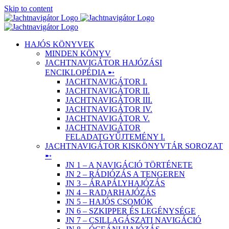
Skip to content
HAJÓS KÖNYVEK
MINDEN KÖNYV
JACHTNAVIGÁTOR HAJÓZÁSI
ENCIKLOPÉDIA ➸
JACHTNAVIGÁTOR I.
JACHTNAVIGÁTOR II.
JACHTNAVIGÁTOR III.
JACHTNAVIGÁTOR IV.
JACHTNAVIGÁTOR V.
JACHTNAVIGÁTOR
FELADATGYŰJTEMÉNY I.
JACHTNAVIGÁTOR KISKÖNYVTÁR SOROZAT
➸
JN 1 – A NAVIGÁCIÓ TÖRTÉNETE
JN 2 – RÁDIÓZÁS A TENGEREN
JN 3 – ÁRAPÁLYHAJÓZÁS
JN 4 – RADARHAJÓZÁS
JN 5 – HAJÓS CSOMÓK
JN 6 – SZKIPPER ÉS LEGÉNYSÉGE
JN 7 – CSILLAGÁSZATI NAVIGÁCIÓ