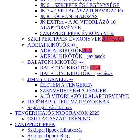
JN 6 – SZKIPPER ÉS LEGÉNYSÉGE
JN 7 – CSILLAGÁSZATI NAVIGÁCIÓ
JN 8 – ÓCEÁNI HAJÓZÁS
JN EXTRA – A JÓ VITORLÁZÓ 10
ALAPTÖRVÉNYE
SZKIPPERTIPPEK ÉVKÖNYVEK
SZKIPPERTIPPEK ÉVKÖNYVEK
2017–2025
ADRIAI KIKÖTŐK ➸
ADRIAI KIKÖTŐK
2024
ADRIAI KIKÖTŐK – javítások
BALATONI KIKÖTŐK ➸
BALATONI KIKÖTŐK
2024
BALATONI KIKÖTŐK – javítások
JIMMY CORNELL ➸
ÉLETEM A TENGEREN
SZENVEDÉLYEM A TENGER
A JÓ VITORLÁZÓ 10 ALAPTÖRVÉNYE
HAJÓNAPLÓ IFJÚ MATRÓZOKNAK
Segítség a vásárláshoz
TENGERI HAJÓS PROGRAMOK 2026
CSILLAGÁSZATI TRÉNING
SZKIPPERTIPPEK
SzkipperTippek feliratkozás
SzkipperTippek Blog