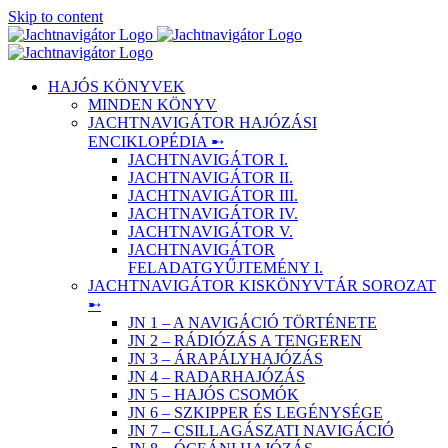
Skip to content
HAJÓS KÖNYVEK
MINDEN KÖNYV
JACHTNAVIGÁTOR HAJÓZÁSI
ENCIKLOPÉDIA ➸
JACHTNAVIGÁTOR I.
JACHTNAVIGÁTOR II.
JACHTNAVIGÁTOR III.
JACHTNAVIGÁTOR IV.
JACHTNAVIGÁTOR V.
JACHTNAVIGÁTOR
FELADATGYŰJTEMÉNY I.
JACHTNAVIGÁTOR KISKÖNYVTÁR SOROZAT
➸
JN 1 – A NAVIGÁCIÓ TÖRTÉNETE
JN 2 – RÁDIÓZÁS A TENGEREN
JN 3 – ÁRAPÁLYHAJÓZÁS
JN 4 – RADARHAJÓZÁS
JN 5 – HAJÓS CSOMÓK
JN 6 – SZKIPPER ÉS LEGÉNYSÉGE
JN 7 – CSILLAGÁSZATI NAVIGÁCIÓ