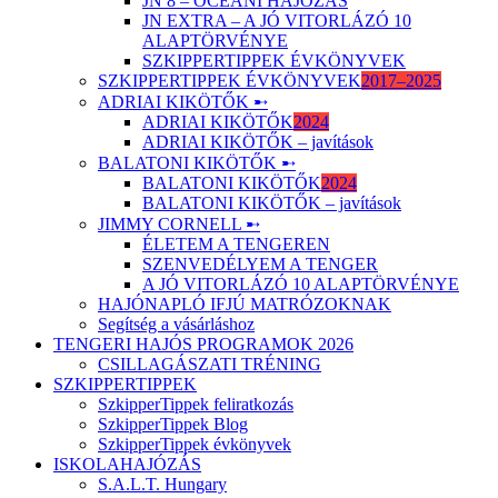
JN 8 – ÓCEÁNI HAJÓZÁS
JN EXTRA – A JÓ VITORLÁZÓ 10
ALAPTÖRVÉNYE
SZKIPPERTIPPEK ÉVKÖNYVEK
SZKIPPERTIPPEK ÉVKÖNYVEK
2017–2025
ADRIAI KIKÖTŐK ➸
ADRIAI KIKÖTŐK
2024
ADRIAI KIKÖTŐK – javítások
BALATONI KIKÖTŐK ➸
BALATONI KIKÖTŐK
2024
BALATONI KIKÖTŐK – javítások
JIMMY CORNELL ➸
ÉLETEM A TENGEREN
SZENVEDÉLYEM A TENGER
A JÓ VITORLÁZÓ 10 ALAPTÖRVÉNYE
HAJÓNAPLÓ IFJÚ MATRÓZOKNAK
Segítség a vásárláshoz
TENGERI HAJÓS PROGRAMOK 2026
CSILLAGÁSZATI TRÉNING
SZKIPPERTIPPEK
SzkipperTippek feliratkozás
SzkipperTippek Blog
SzkipperTippek évkönyvek
ISKOLAHAJÓZÁS
S.A.L.T. Hungary