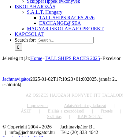
SzkipperTippek évkönyvek
ISKOLAHAJÓZÁS
S.A.L.T. Hungary
TALL SHIPS RACES 2026
EXCHANGE@SEA
MAGYAR ISKOLAHAJÓ PROJEKT
KAPCSOLAT
Search for:
Jelenleg itt jár
:
Home
»
TALL SHIPS RACES 2025
»
Excelsior
Jachtnavigátor
2025-01-02T17:10:23+01:00
2025. január 2.,
csütörtök
|
AZ ÖSSZES HAJÓZÁSI KÖNYVET ITT TALÁLOD!
Impresszum
Adatvédelmi nyilatkozat
ÁSZF
Elállás a szerződéstől
Fizetés
Szállítás
KAPCSOLAT
© Copyright 2004 -
2026 | Jachtnavigátor Bt.
| info@jachtnavigator.hu | Tel.: (20) 333-4642