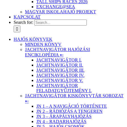
TALL SHIPS RACES 2026
EXCHANGE@SEA
MAGYAR ISKOLAHAJÓ PROJEKT
KAPCSOLAT
Search for:
HAJÓS KÖNYVEK
MINDEN KÖNYV
JACHTNAVIGÁTOR HAJÓZÁSI
ENCIKLOPÉDIA ➸
JACHTNAVIGÁTOR I.
JACHTNAVIGÁTOR II.
JACHTNAVIGÁTOR III.
JACHTNAVIGÁTOR IV.
JACHTNAVIGÁTOR V.
JACHTNAVIGÁTOR
FELADATGYŰJTEMÉNY I.
JACHTNAVIGÁTOR KISKÖNYVTÁR SOROZAT
➸
JN 1 – A NAVIGÁCIÓ TÖRTÉNETE
JN 2 – RÁDIÓZÁS A TENGEREN
JN 3 – ÁRAPÁLYHAJÓZÁS
JN 4 – RADARHAJÓZÁS
JN 5 – HAJÓS CSOMÓK