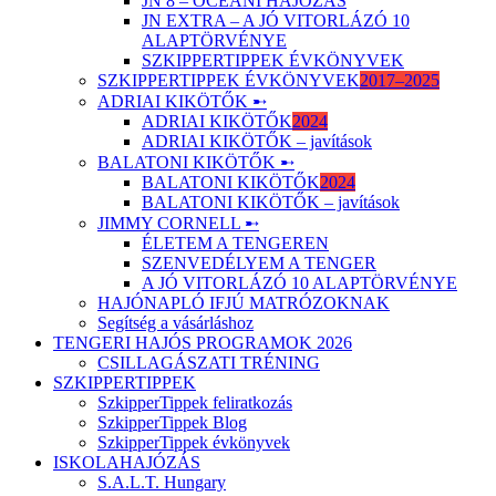
JN 8 – ÓCEÁNI HAJÓZÁS
JN EXTRA – A JÓ VITORLÁZÓ 10
ALAPTÖRVÉNYE
SZKIPPERTIPPEK ÉVKÖNYVEK
SZKIPPERTIPPEK ÉVKÖNYVEK
2017–2025
ADRIAI KIKÖTŐK ➸
ADRIAI KIKÖTŐK
2024
ADRIAI KIKÖTŐK – javítások
BALATONI KIKÖTŐK ➸
BALATONI KIKÖTŐK
2024
BALATONI KIKÖTŐK – javítások
JIMMY CORNELL ➸
ÉLETEM A TENGEREN
SZENVEDÉLYEM A TENGER
A JÓ VITORLÁZÓ 10 ALAPTÖRVÉNYE
HAJÓNAPLÓ IFJÚ MATRÓZOKNAK
Segítség a vásárláshoz
TENGERI HAJÓS PROGRAMOK 2026
CSILLAGÁSZATI TRÉNING
SZKIPPERTIPPEK
SzkipperTippek feliratkozás
SzkipperTippek Blog
SzkipperTippek évkönyvek
ISKOLAHAJÓZÁS
S.A.L.T. Hungary