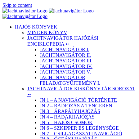
Skip to content
HAJÓS KÖNYVEK
MINDEN KÖNYV
JACHTNAVIGÁTOR HAJÓZÁSI
ENCIKLOPÉDIA ➸
JACHTNAVIGÁTOR I.
JACHTNAVIGÁTOR II.
JACHTNAVIGÁTOR III.
JACHTNAVIGÁTOR IV.
JACHTNAVIGÁTOR V.
JACHTNAVIGÁTOR
FELADATGYŰJTEMÉNY I.
JACHTNAVIGÁTOR KISKÖNYVTÁR SOROZAT
➸
JN 1 – A NAVIGÁCIÓ TÖRTÉNETE
JN 2 – RÁDIÓZÁS A TENGEREN
JN 3 – ÁRAPÁLYHAJÓZÁS
JN 4 – RADARHAJÓZÁS
JN 5 – HAJÓS CSOMÓK
JN 6 – SZKIPPER ÉS LEGÉNYSÉGE
JN 7 – CSILLAGÁSZATI NAVIGÁCIÓ