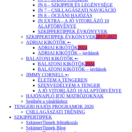
JN 6 – SZKIPPER ÉS LEGÉNYSÉGE
JN 7 – CSILLAGÁSZATI NAVIGÁCIÓ
JN 8 – ÓCEÁNI HAJÓZÁS
JN EXTRA – A JÓ VITORLÁZÓ 10
ALAPTÖRVÉNYE
SZKIPPERTIPPEK ÉVKÖNYVEK
SZKIPPERTIPPEK ÉVKÖNYVEK
2017–2025
ADRIAI KIKÖTŐK ➸
ADRIAI KIKÖTŐK
2024
ADRIAI KIKÖTŐK – javítások
BALATONI KIKÖTŐK ➸
BALATONI KIKÖTŐK
2024
BALATONI KIKÖTŐK – javítások
JIMMY CORNELL ➸
ÉLETEM A TENGEREN
SZENVEDÉLYEM A TENGER
A JÓ VITORLÁZÓ 10 ALAPTÖRVÉNYE
HAJÓNAPLÓ IFJÚ MATRÓZOKNAK
Segítség a vásárláshoz
TENGERI HAJÓS PROGRAMOK 2026
CSILLAGÁSZATI TRÉNING
SZKIPPERTIPPEK
SzkipperTippek feliratkozás
SzkipperTippek Blog