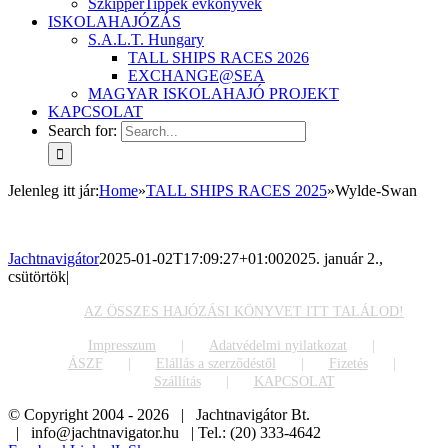
SzkipperTippek évkönyvek
ISKOLAHAJÓZÁS
S.A.L.T. Hungary
TALL SHIPS RACES 2026
EXCHANGE@SEA
MAGYAR ISKOLAHAJÓ PROJEKT
KAPCSOLAT
Search for:
Jelenleg itt jár
:
Home
»
TALL SHIPS RACES 2025
»
Wylde-Swan
Jachtnavigátor
2025-01-02T17:09:27+01:00
2025. január 2.,
csütörtök
|
AZ ÖSSZES HAJÓZÁSI KÖNYVET ITT TALÁLOD!
Impresszum
Adatvédelmi nyilatkozat
ÁSZF
Elállás a szerződéstől
Fizetés
Szállítás
KAPCSOLAT
© Copyright 2004 -
2026 | Jachtnavigátor Bt.
| info@jachtnavigator.hu | Tel.: (20) 333-4642