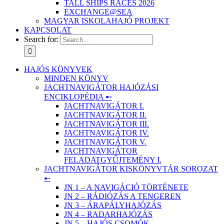
TALL SHIPS RACES 2026
EXCHANGE@SEA
MAGYAR ISKOLAHAJÓ PROJEKT
KAPCSOLAT
Search for:
HAJÓS KÖNYVEK
MINDEN KÖNYV
JACHTNAVIGÁTOR HAJÓZÁSI
ENCIKLOPÉDIA ➸
JACHTNAVIGÁTOR I.
JACHTNAVIGÁTOR II.
JACHTNAVIGÁTOR III.
JACHTNAVIGÁTOR IV.
JACHTNAVIGÁTOR V.
JACHTNAVIGÁTOR
FELADATGYŰJTEMÉNY I.
JACHTNAVIGÁTOR KISKÖNYVTÁR SOROZAT
➸
JN 1 – A NAVIGÁCIÓ TÖRTÉNETE
JN 2 – RÁDIÓZÁS A TENGEREN
JN 3 – ÁRAPÁLYHAJÓZÁS
JN 4 – RADARHAJÓZÁS
JN 5 – HAJÓS CSOMÓK