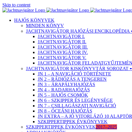
Skip to content
HAJÓS KÖNYVEK
MINDEN KÖNYV
JACHTNAVIGÁTOR HAJÓZÁSI ENCIKLOPÉDIA 
JACHTNAVIGÁTOR I.
JACHTNAVIGÁTOR II.
JACHTNAVIGÁTOR III.
JACHTNAVIGÁTOR IV.
JACHTNAVIGÁTOR V.
JACHTNAVIGÁTOR FELADATGYŰJTEMÉNY
JACHTNAVIGÁTOR KISKÖNYVTÁR SOROZAT 
JN 1 – A NAVIGÁCIÓ TÖRTÉNETE
JN 2 – RÁDIÓZÁS A TENGEREN
JN 3 – ÁRAPÁLYHAJÓZÁS
JN 4 – RADARHAJÓZÁS
JN 5 – HAJÓS CSOMÓK
JN 6 – SZKIPPER ÉS LEGÉNYSÉGE
JN 7 – CSILLAGÁSZATI NAVIGÁCIÓ
JN 8 – ÓCEÁNI HAJÓZÁS
JN EXTRA – A JÓ VITORLÁZÓ 10 ALAPT
SZKIPPERTIPPEK ÉVKÖNYVEK
SZKIPPERTIPPEK ÉVKÖNYVEK
2017–2025