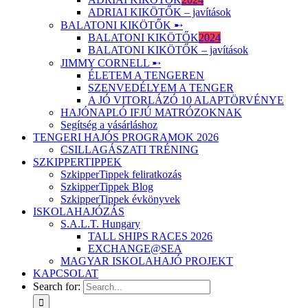
ADRIAI KIKÖTŐK – javítások
BALATONI KIKÖTŐK ➸
BALATONI KIKÖTŐK
2024
BALATONI KIKÖTŐK – javítások
JIMMY CORNELL ➸
ÉLETEM A TENGEREN
SZENVEDÉLYEM A TENGER
A JÓ VITORLÁZÓ 10 ALAPTÖRVÉNYE
HAJÓNAPLÓ IFJÚ MATRÓZOKNAK
Segítség a vásárláshoz
TENGERI HAJÓS PROGRAMOK 2026
CSILLAGÁSZATI TRÉNING
SZKIPPERTIPPEK
SzkipperTippek feliratkozás
SzkipperTippek Blog
SzkipperTippek évkönyvek
ISKOLAHAJÓZÁS
S.A.L.T. Hungary
TALL SHIPS RACES 2026
EXCHANGE@SEA
MAGYAR ISKOLAHAJÓ PROJEKT
KAPCSOLAT
Search for: