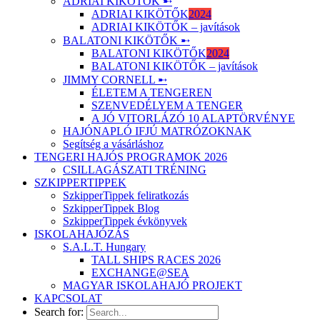
ADRIAI KIKÖTŐK ➸
ADRIAI KIKÖTŐK
2024
ADRIAI KIKÖTŐK – javítások
BALATONI KIKÖTŐK ➸
BALATONI KIKÖTŐK
2024
BALATONI KIKÖTŐK – javítások
JIMMY CORNELL ➸
ÉLETEM A TENGEREN
SZENVEDÉLYEM A TENGER
A JÓ VITORLÁZÓ 10 ALAPTÖRVÉNYE
HAJÓNAPLÓ IFJÚ MATRÓZOKNAK
Segítség a vásárláshoz
TENGERI HAJÓS PROGRAMOK 2026
CSILLAGÁSZATI TRÉNING
SZKIPPERTIPPEK
SzkipperTippek feliratkozás
SzkipperTippek Blog
SzkipperTippek évkönyvek
ISKOLAHAJÓZÁS
S.A.L.T. Hungary
TALL SHIPS RACES 2026
EXCHANGE@SEA
MAGYAR ISKOLAHAJÓ PROJEKT
KAPCSOLAT
Search for: