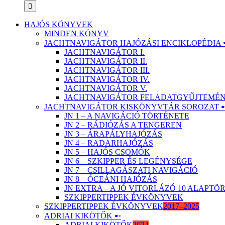
HAJÓS KÖNYVEK
MINDEN KÖNYV
JACHTNAVIGÁTOR HAJÓZÁSI ENCIKLOPÉDIA 
JACHTNAVIGÁTOR I.
JACHTNAVIGÁTOR II.
JACHTNAVIGÁTOR III.
JACHTNAVIGÁTOR IV.
JACHTNAVIGÁTOR V.
JACHTNAVIGÁTOR FELADATGYŰJTEMÉNY
JACHTNAVIGÁTOR KISKÖNYVTÁR SOROZAT 
JN 1 – A NAVIGÁCIÓ TÖRTÉNETE
JN 2 – RÁDIÓZÁS A TENGEREN
JN 3 – ÁRAPÁLYHAJÓZÁS
JN 4 – RADARHAJÓZÁS
JN 5 – HAJÓS CSOMÓK
JN 6 – SZKIPPER ÉS LEGÉNYSÉGE
JN 7 – CSILLAGÁSZATI NAVIGÁCIÓ
JN 8 – ÓCEÁNI HAJÓZÁS
JN EXTRA – A JÓ VITORLÁZÓ 10 ALAPT
SZKIPPERTIPPEK ÉVKÖNYVEK
SZKIPPERTIPPEK ÉVKÖNYVEK
2017–2025
ADRIAI KIKÖTŐK ➸
ADRIAI KIKÖTŐK
2024