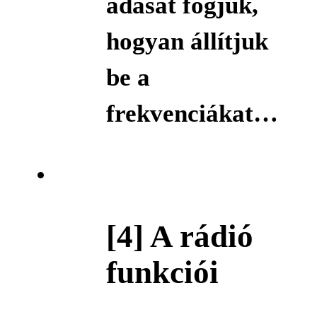
adását fogjuk,
hogyan állítjuk
be a
frekvenciákat…
[4] A rádió
funkciói