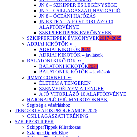
JN 6 – SZKIPPER ÉS LEGÉNYSÉGE
JN 7 – CSILLAGÁSZATI NAVIGÁCIÓ
JN 8 – ÓCEÁNI HAJÓZÁS
JN EXTRA – A JÓ VITORLÁZÓ 10
ALAPTÖRVÉNYE
SZKIPPERTIPPEK ÉVKÖNYVEK
SZKIPPERTIPPEK ÉVKÖNYVEK
2017–2025
ADRIAI KIKÖTŐK ➸
ADRIAI KIKÖTŐK
2024
ADRIAI KIKÖTŐK – javítások
BALATONI KIKÖTŐK ➸
BALATONI KIKÖTŐK
2024
BALATONI KIKÖTŐK – javítások
JIMMY CORNELL ➸
ÉLETEM A TENGEREN
SZENVEDÉLYEM A TENGER
A JÓ VITORLÁZÓ 10 ALAPTÖRVÉNYE
HAJÓNAPLÓ IFJÚ MATRÓZOKNAK
Segítség a vásárláshoz
TENGERI HAJÓS PROGRAMOK 2026
CSILLAGÁSZATI TRÉNING
SZKIPPERTIPPEK
SzkipperTippek feliratkozás
SzkipperTippek Blog