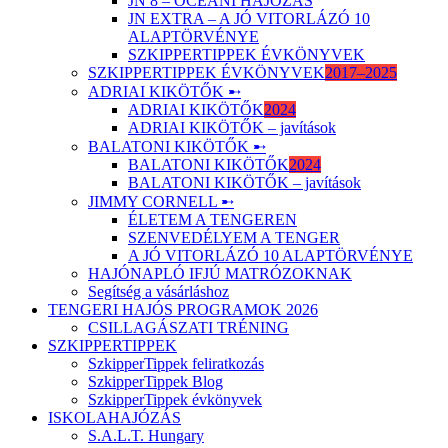
JN 8 – ÓCEÁNI HAJÓZÁS
JN EXTRA – A JÓ VITORLÁZÓ 10
ALAPTÖRVÉNYE
SZKIPPERTIPPEK ÉVKÖNYVEK
SZKIPPERTIPPEK ÉVKÖNYVEK
2017–2025
ADRIAI KIKÖTŐK ➸
ADRIAI KIKÖTŐK
2024
ADRIAI KIKÖTŐK – javítások
BALATONI KIKÖTŐK ➸
BALATONI KIKÖTŐK
2024
BALATONI KIKÖTŐK – javítások
JIMMY CORNELL ➸
ÉLETEM A TENGEREN
SZENVEDÉLYEM A TENGER
A JÓ VITORLÁZÓ 10 ALAPTÖRVÉNYE
HAJÓNAPLÓ IFJÚ MATRÓZOKNAK
Segítség a vásárláshoz
TENGERI HAJÓS PROGRAMOK 2026
CSILLAGÁSZATI TRÉNING
SZKIPPERTIPPEK
SzkipperTippek feliratkozás
SzkipperTippek Blog
SzkipperTippek évkönyvek
ISKOLAHAJÓZÁS
S.A.L.T. Hungary