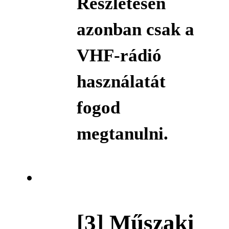
Részletesen
azonban csak a
VHF-rádió
használatát
fogod
megtanulni.
[3] Műszaki