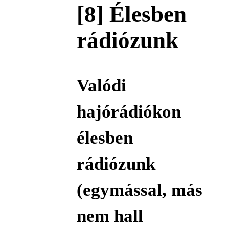
[8] Élesben
rádiózunk
Valódi
hajórádiókon
élesben
rádiózunk
(egymással, más
nem hall