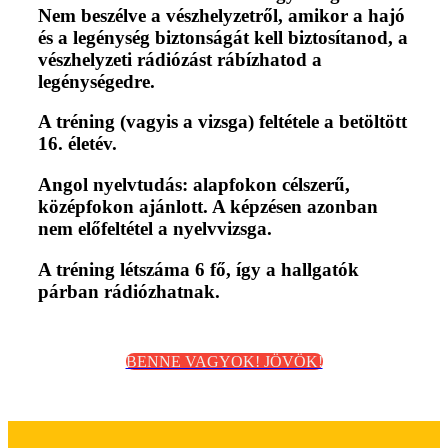
Nem beszélve a vészhelyzetről, amikor a hajó
és a legénység biztonságát kell biztosítanod, a
vészhelyzeti rádiózást rábízhatod a
legénységedre.
A tréning (vagyis a vizsga) feltétele a betöltött
16. életév.
Angol nyelvtudás: alapfokon célszerű,
középfokon ajánlott. A képzésen azonban
nem előfeltétel a nyelvvizsga.
A tréning létszáma 6 fő, így a hallgatók
párban rádiózhatnak.
BENNE VAGYOK! JÖVÖK!