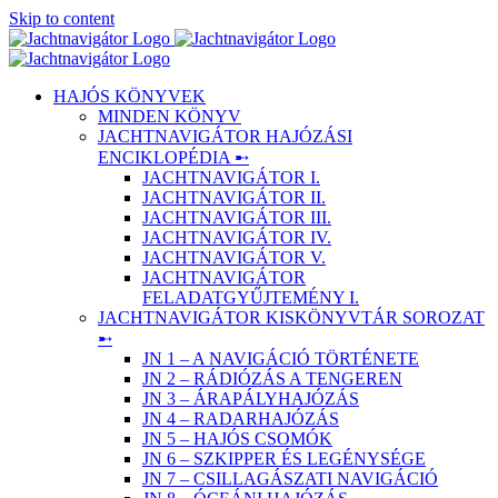
Skip to content
HAJÓS KÖNYVEK
MINDEN KÖNYV
JACHTNAVIGÁTOR HAJÓZÁSI
ENCIKLOPÉDIA ➸
JACHTNAVIGÁTOR I.
JACHTNAVIGÁTOR II.
JACHTNAVIGÁTOR III.
JACHTNAVIGÁTOR IV.
JACHTNAVIGÁTOR V.
JACHTNAVIGÁTOR
FELADATGYŰJTEMÉNY I.
JACHTNAVIGÁTOR KISKÖNYVTÁR SOROZAT
➸
JN 1 – A NAVIGÁCIÓ TÖRTÉNETE
JN 2 – RÁDIÓZÁS A TENGEREN
JN 3 – ÁRAPÁLYHAJÓZÁS
JN 4 – RADARHAJÓZÁS
JN 5 – HAJÓS CSOMÓK
JN 6 – SZKIPPER ÉS LEGÉNYSÉGE
JN 7 – CSILLAGÁSZATI NAVIGÁCIÓ