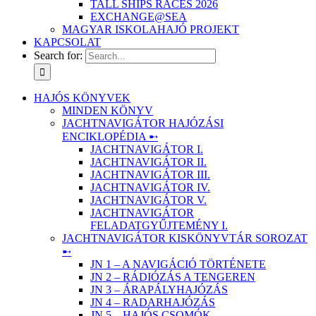
TALL SHIPS RACES 2026
EXCHANGE@SEA
MAGYAR ISKOLAHAJÓ PROJEKT
KAPCSOLAT
Search for:
HAJÓS KÖNYVEK
MINDEN KÖNYV
JACHTNAVIGÁTOR HAJÓZÁSI
ENCIKLOPÉDIA ➸
JACHTNAVIGÁTOR I.
JACHTNAVIGÁTOR II.
JACHTNAVIGÁTOR III.
JACHTNAVIGÁTOR IV.
JACHTNAVIGÁTOR V.
JACHTNAVIGÁTOR
FELADATGYŰJTEMÉNY I.
JACHTNAVIGÁTOR KISKÖNYVTÁR SOROZAT
➸
JN 1 – A NAVIGÁCIÓ TÖRTÉNETE
JN 2 – RÁDIÓZÁS A TENGEREN
JN 3 – ÁRAPÁLYHAJÓZÁS
JN 4 – RADARHAJÓZÁS
JN 5 – HAJÓS CSOMÓK