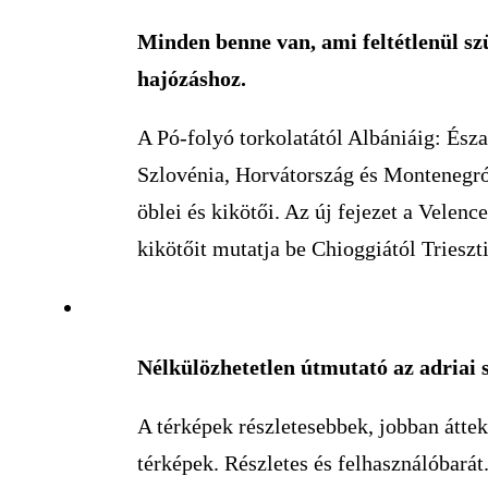
Minden benne van, ami feltétlenül sz
hajózáshoz.
A Pó-folyó torkolatától Albániáig: Ész
Szlovénia, Horvátország és Montenegró
öblei és kikötői. Az új fejezet a Velence
kikötőit mutatja be Chioggiától Trieszti
Nélkülözhetetlen útmutató az adriai 
A térképek részletesebbek, jobban áttek
térképek. Részletes és felhasználóbarát