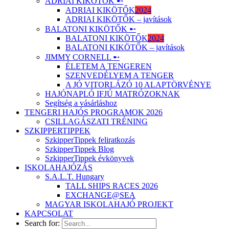
ADRIAI KIKÖTŐK ➸
ADRIAI KIKÖTŐK
2024
ADRIAI KIKÖTŐK – javítások
BALATONI KIKÖTŐK ➸
BALATONI KIKÖTŐK
2024
BALATONI KIKÖTŐK – javítások
JIMMY CORNELL ➸
ÉLETEM A TENGEREN
SZENVEDÉLYEM A TENGER
A JÓ VITORLÁZÓ 10 ALAPTÖRVÉNYE
HAJÓNAPLÓ IFJÚ MATRÓZOKNAK
Segítség a vásárláshoz
TENGERI HAJÓS PROGRAMOK 2026
CSILLAGÁSZATI TRÉNING
SZKIPPERTIPPEK
SzkipperTippek feliratkozás
SzkipperTippek Blog
SzkipperTippek évkönyvek
ISKOLAHAJÓZÁS
S.A.L.T. Hungary
TALL SHIPS RACES 2026
EXCHANGE@SEA
MAGYAR ISKOLAHAJÓ PROJEKT
KAPCSOLAT
Search for: