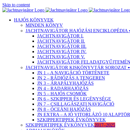
Skip to content
HAJÓS KÖNYVEK
MINDEN KÖNYV
JACHTNAVIGÁTOR HAJÓZÁSI ENCIKLOPÉDIA 
JACHTNAVIGÁTOR I.
JACHTNAVIGÁTOR II.
JACHTNAVIGÁTOR III.
JACHTNAVIGÁTOR IV.
JACHTNAVIGÁTOR V.
JACHTNAVIGÁTOR FELADATGYŰJTEMÉNY
JACHTNAVIGÁTOR KISKÖNYVTÁR SOROZAT 
JN 1 – A NAVIGÁCIÓ TÖRTÉNETE
JN 2 – RÁDIÓZÁS A TENGEREN
JN 3 – ÁRAPÁLYHAJÓZÁS
JN 4 – RADARHAJÓZÁS
JN 5 – HAJÓS CSOMÓK
JN 6 – SZKIPPER ÉS LEGÉNYSÉGE
JN 7 – CSILLAGÁSZATI NAVIGÁCIÓ
JN 8 – ÓCEÁNI HAJÓZÁS
JN EXTRA – A JÓ VITORLÁZÓ 10 ALAPT
SZKIPPERTIPPEK ÉVKÖNYVEK
SZKIPPERTIPPEK ÉVKÖNYVEK
2017–2025