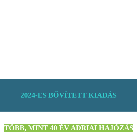
2024-ES BŐVÍTETT KIADÁS
TÖBB, MINT 40 ÉV ADRIAI HAJÓZÁS