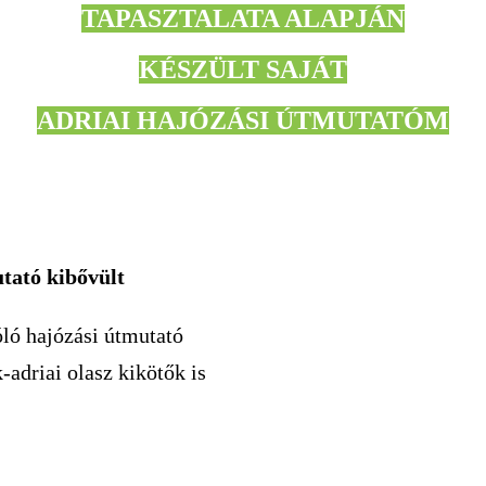
TAPASZTALATA ALAPJÁN
KÉSZÜLT SAJÁT
ADRIAI HAJÓZÁSI ÚTMUTATÓM
tató kibővült
ló hajózási útmutató
-adriai olasz kikötők is