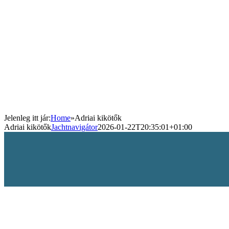
Jelenleg itt jár
:
Home
»
Adriai kikötők
Adriai kikötők
Jachtnavigátor
2026-01-22T20:35:01+01:00