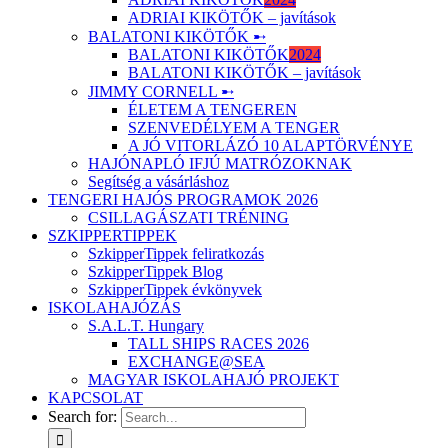
ADRIAI KIKÖTŐK – javítások
BALATONI KIKÖTŐK ➸
BALATONI KIKÖTŐK
2024
BALATONI KIKÖTŐK – javítások
JIMMY CORNELL ➸
ÉLETEM A TENGEREN
SZENVEDÉLYEM A TENGER
A JÓ VITORLÁZÓ 10 ALAPTÖRVÉNYE
HAJÓNAPLÓ IFJÚ MATRÓZOKNAK
Segítség a vásárláshoz
TENGERI HAJÓS PROGRAMOK 2026
CSILLAGÁSZATI TRÉNING
SZKIPPERTIPPEK
SzkipperTippek feliratkozás
SzkipperTippek Blog
SzkipperTippek évkönyvek
ISKOLAHAJÓZÁS
S.A.L.T. Hungary
TALL SHIPS RACES 2026
EXCHANGE@SEA
MAGYAR ISKOLAHAJÓ PROJEKT
KAPCSOLAT
Search for: