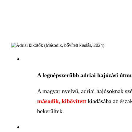
A legnépszerűbb adriai hajózási útmu
A magyar nyelvű, adriai hajósoknak szó
második, kibővített
kiadásába az észak
bekerültek.