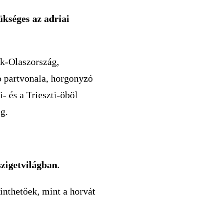
ükséges az adriai
ak-Olaszország,
 partvonala, horgonyzó
i- és a Trieszti-öböl
g.
szigetvilágban.
inthetőek, mint a horvát
.