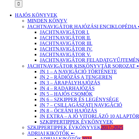
HAJÓS KÖNYVEK
MINDEN KÖNYV
JACHTNAVIGÁTOR HAJÓZÁSI ENCIKLOPÉDIA 
JACHTNAVIGÁTOR I.
JACHTNAVIGÁTOR II.
JACHTNAVIGÁTOR III.
JACHTNAVIGÁTOR IV.
JACHTNAVIGÁTOR V.
JACHTNAVIGÁTOR FELADATGYŰJTEMÉNY
JACHTNAVIGÁTOR KISKÖNYVTÁR SOROZAT 
JN 1 – A NAVIGÁCIÓ TÖRTÉNETE
JN 2 – RÁDIÓZÁS A TENGEREN
JN 3 – ÁRAPÁLYHAJÓZÁS
JN 4 – RADARHAJÓZÁS
JN 5 – HAJÓS CSOMÓK
JN 6 – SZKIPPER ÉS LEGÉNYSÉGE
JN 7 – CSILLAGÁSZATI NAVIGÁCIÓ
JN 8 – ÓCEÁNI HAJÓZÁS
JN EXTRA – A JÓ VITORLÁZÓ 10 ALAPT
SZKIPPERTIPPEK ÉVKÖNYVEK
SZKIPPERTIPPEK ÉVKÖNYVEK
2017–2025
ADRIAI KIKÖTŐK ➸
ADRIAI KIKÖTŐK
2024