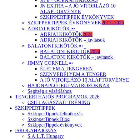
JN 8 – ÓCEÁNI HAJÓZÁS
JN EXTRA – A JÓ VITORLÁZÓ 10
ALAPTÖRVÉNYE
SZKIPPERTIPPEK ÉVKÖNYVEK
SZKIPPERTIPPEK ÉVKÖNYVEK
2017–2025
ADRIAI KIKÖTŐK ➸
ADRIAI KIKÖTŐK
2024
ADRIAI KIKÖTŐK – javítások
BALATONI KIKÖTŐK ➸
BALATONI KIKÖTŐK
2024
BALATONI KIKÖTŐK – javítások
JIMMY CORNELL ➸
ÉLETEM A TENGEREN
SZENVEDÉLYEM A TENGER
A JÓ VITORLÁZÓ 10 ALAPTÖRVÉNYE
HAJÓNAPLÓ IFJÚ MATRÓZOKNAK
Segítség a vásárláshoz
TENGERI HAJÓS PROGRAMOK 2026
CSILLAGÁSZATI TRÉNING
SZKIPPERTIPPEK
SzkipperTippek feliratkozás
SzkipperTippek Blog
SzkipperTippek évkönyvek
ISKOLAHAJÓZÁS
S.A.L.T. Hungary