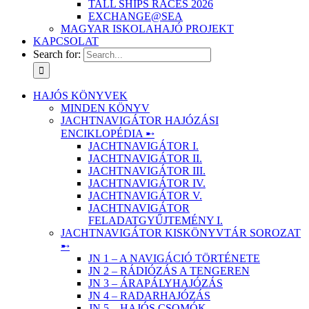
TALL SHIPS RACES 2026
EXCHANGE@SEA
MAGYAR ISKOLAHAJÓ PROJEKT
KAPCSOLAT
Search for:
HAJÓS KÖNYVEK
MINDEN KÖNYV
JACHTNAVIGÁTOR HAJÓZÁSI
ENCIKLOPÉDIA ➸
JACHTNAVIGÁTOR I.
JACHTNAVIGÁTOR II.
JACHTNAVIGÁTOR III.
JACHTNAVIGÁTOR IV.
JACHTNAVIGÁTOR V.
JACHTNAVIGÁTOR
FELADATGYŰJTEMÉNY I.
JACHTNAVIGÁTOR KISKÖNYVTÁR SOROZAT
➸
JN 1 – A NAVIGÁCIÓ TÖRTÉNETE
JN 2 – RÁDIÓZÁS A TENGEREN
JN 3 – ÁRAPÁLYHAJÓZÁS
JN 4 – RADARHAJÓZÁS
JN 5 – HAJÓS CSOMÓK