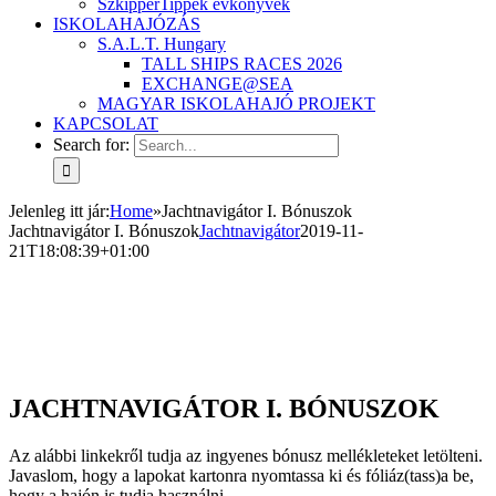
SzkipperTippek évkönyvek
ISKOLAHAJÓZÁS
S.A.L.T. Hungary
TALL SHIPS RACES 2026
EXCHANGE@SEA
MAGYAR ISKOLAHAJÓ PROJEKT
KAPCSOLAT
Search for:
Jelenleg itt jár
:
Home
»
Jachtnavigátor I. Bónuszok
Jachtnavigátor I. Bónuszok
Jachtnavigátor
2019-11-
21T18:08:39+01:00
JACHTNAVIGÁTOR I. BÓNUSZOK
Az alábbi linkekről tudja az ingyenes bónusz mellékleteket letölteni.
Javaslom, hogy a lapokat kartonra nyomtassa ki és fóliáz(tass)a be,
hogy a hajón is tudja használni.