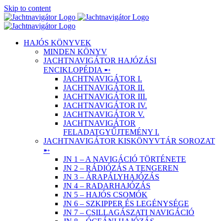
Skip to content
HAJÓS KÖNYVEK
MINDEN KÖNYV
JACHTNAVIGÁTOR HAJÓZÁSI
ENCIKLOPÉDIA ➸
JACHTNAVIGÁTOR I.
JACHTNAVIGÁTOR II.
JACHTNAVIGÁTOR III.
JACHTNAVIGÁTOR IV.
JACHTNAVIGÁTOR V.
JACHTNAVIGÁTOR
FELADATGYŰJTEMÉNY I.
JACHTNAVIGÁTOR KISKÖNYVTÁR SOROZAT
➸
JN 1 – A NAVIGÁCIÓ TÖRTÉNETE
JN 2 – RÁDIÓZÁS A TENGEREN
JN 3 – ÁRAPÁLYHAJÓZÁS
JN 4 – RADARHAJÓZÁS
JN 5 – HAJÓS CSOMÓK
JN 6 – SZKIPPER ÉS LEGÉNYSÉGE
JN 7 – CSILLAGÁSZATI NAVIGÁCIÓ