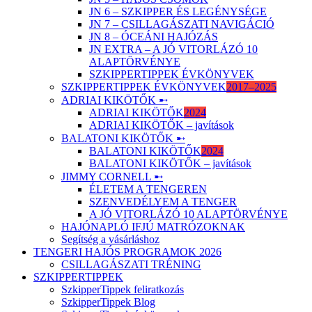
JN 6 – SZKIPPER ÉS LEGÉNYSÉGE
JN 7 – CSILLAGÁSZATI NAVIGÁCIÓ
JN 8 – ÓCEÁNI HAJÓZÁS
JN EXTRA – A JÓ VITORLÁZÓ 10
ALAPTÖRVÉNYE
SZKIPPERTIPPEK ÉVKÖNYVEK
SZKIPPERTIPPEK ÉVKÖNYVEK
2017–2025
ADRIAI KIKÖTŐK ➸
ADRIAI KIKÖTŐK
2024
ADRIAI KIKÖTŐK – javítások
BALATONI KIKÖTŐK ➸
BALATONI KIKÖTŐK
2024
BALATONI KIKÖTŐK – javítások
JIMMY CORNELL ➸
ÉLETEM A TENGEREN
SZENVEDÉLYEM A TENGER
A JÓ VITORLÁZÓ 10 ALAPTÖRVÉNYE
HAJÓNAPLÓ IFJÚ MATRÓZOKNAK
Segítség a vásárláshoz
TENGERI HAJÓS PROGRAMOK 2026
CSILLAGÁSZATI TRÉNING
SZKIPPERTIPPEK
SzkipperTippek feliratkozás
SzkipperTippek Blog