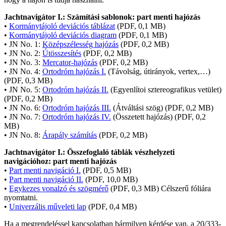
Jachtnavigátor I.: Számítási sablonok: part menti hajózás
•
Kormánytájoló deviációs táblázat
(PDF, 0,1 MB)
•
Kormánytájoló deviációs diagram
(PDF, 0,1 MB)
• JN No. 1:
Középszélesség hajózás
(PDF, 0,2 MB)
• JN No. 2:
Útösszesítés
(PDF, 0,2 MB)
• JN No. 3:
Mercator-hajózás
(PDF, 0,2 MB)
• JN No. 4:
Ortodróm hajózás I.
(Távolság, útirányok, vertex,…)
(PDF, 0,3 MB)
• JN No. 5:
Ortodróm hajózás II.
(Egyenlítoi sztereografikus vetület)
(PDF, 0,2 MB)
• JN No. 6:
Ortodróm hajózás III.
(Átváltási szög) (PDF, 0,2 MB)
• JN No. 7:
Ortodróm hajózás IV.
(Összetett hajózás) (PDF, 0,2
MB)
• JN No. 8:
Árapály számítás
(PDF, 0,2 MB)
Jachtnavigátor I.: Összefoglaló táblák vészhelyzeti
navigációhoz: part menti hajózás
•
Part menti navigáció I.
(PDF, 0,5 MB)
•
Part menti navigáció II.
(PDF, 10,0 MB)
•
Egykezes vonalzó és szögmérő
(PDF, 0,3 MB) Célszerű fóliára
nyomtatni.
•
Univerzális műveleti lap
(PDF, 0,4 MB)
Ha a megrendeléssel kapcsolatban bármilyen kérdése van, a 20/333-