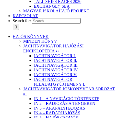
TALL SHIPS RACES 2026
EXCHANGE@SEA
MAGYAR ISKOLAHAJÓ PROJEKT
KAPCSOLAT
Search for:
HAJÓS KÖNYVEK
MINDEN KÖNYV
JACHTNAVIGÁTOR HAJÓZÁSI
ENCIKLOPÉDIA ➸
JACHTNAVIGÁTOR I.
JACHTNAVIGÁTOR II.
JACHTNAVIGÁTOR III.
JACHTNAVIGÁTOR IV.
JACHTNAVIGÁTOR V.
JACHTNAVIGÁTOR
FELADATGYŰJTEMÉNY I.
JACHTNAVIGÁTOR KISKÖNYVTÁR SOROZAT
➸
JN 1 – A NAVIGÁCIÓ TÖRTÉNETE
JN 2 – RÁDIÓZÁS A TENGEREN
JN 3 – ÁRAPÁLYHAJÓZÁS
JN 4 – RADARHAJÓZÁS
JN 5 – HAJÓS CSOMÓK