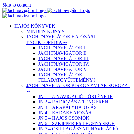
Skip to content
HAJÓS KÖNYVEK
MINDEN KÖNYV
JACHTNAVIGÁTOR HAJÓZÁSI
ENCIKLOPÉDIA ➸
JACHTNAVIGÁTOR I.
JACHTNAVIGÁTOR II.
JACHTNAVIGÁTOR III.
JACHTNAVIGÁTOR IV.
JACHTNAVIGÁTOR V.
JACHTNAVIGÁTOR
FELADATGYŰJTEMÉNY I.
JACHTNAVIGÁTOR KISKÖNYVTÁR SOROZAT
➸
JN 1 – A NAVIGÁCIÓ TÖRTÉNETE
JN 2 – RÁDIÓZÁS A TENGEREN
JN 3 – ÁRAPÁLYHAJÓZÁS
JN 4 – RADARHAJÓZÁS
JN 5 – HAJÓS CSOMÓK
JN 6 – SZKIPPER ÉS LEGÉNYSÉGE
JN 7 – CSILLAGÁSZATI NAVIGÁCIÓ