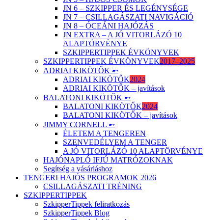
JN 6 – SZKIPPER ÉS LEGÉNYSÉGE
JN 7 – CSILLAGÁSZATI NAVIGÁCIÓ
JN 8 – ÓCEÁNI HAJÓZÁS
JN EXTRA – A JÓ VITORLÁZÓ 10
ALAPTÖRVÉNYE
SZKIPPERTIPPEK ÉVKÖNYVEK
SZKIPPERTIPPEK ÉVKÖNYVEK
2017–2025
ADRIAI KIKÖTŐK ➸
ADRIAI KIKÖTŐK
2024
ADRIAI KIKÖTŐK – javítások
BALATONI KIKÖTŐK ➸
BALATONI KIKÖTŐK
2024
BALATONI KIKÖTŐK – javítások
JIMMY CORNELL ➸
ÉLETEM A TENGEREN
SZENVEDÉLYEM A TENGER
A JÓ VITORLÁZÓ 10 ALAPTÖRVÉNYE
HAJÓNAPLÓ IFJÚ MATRÓZOKNAK
Segítség a vásárláshoz
TENGERI HAJÓS PROGRAMOK 2026
CSILLAGÁSZATI TRÉNING
SZKIPPERTIPPEK
SzkipperTippek feliratkozás
SzkipperTippek Blog