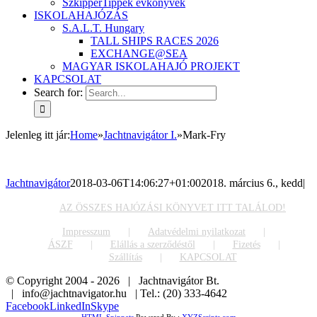
SzkipperTippek évkönyvek
ISKOLAHAJÓZÁS
S.A.L.T. Hungary
TALL SHIPS RACES 2026
EXCHANGE@SEA
MAGYAR ISKOLAHAJÓ PROJEKT
KAPCSOLAT
Search for:
Jelenleg itt jár
:
Home
»
Jachtnavigátor I.
»
Mark-Fry
Jachtnavigátor
2018-03-06T14:06:27+01:00
2018. március 6., kedd
|
AZ ÖSSZES HAJÓZÁSI KÖNYVET ITT TALÁLOD!
Impresszum
Adatvédelmi nyilatkozat
ÁSZF
Elállás a szerződéstől
Fizetés
Szállítás
KAPCSOLAT
© Copyright 2004 -
2026 | Jachtnavigátor Bt.
| info@jachtnavigator.hu | Tel.: (20) 333-4642
Facebook
LinkedIn
Skype