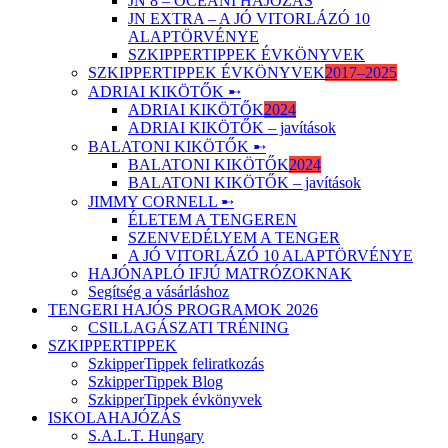
JN 8 – ÓCEÁNI HAJÓZÁS
JN EXTRA – A JÓ VITORLÁZÓ 10
ALAPTÖRVÉNYE
SZKIPPERTIPPEK ÉVKÖNYVEK
SZKIPPERTIPPEK ÉVKÖNYVEK
2017–2025
ADRIAI KIKÖTŐK ➸
ADRIAI KIKÖTŐK
2024
ADRIAI KIKÖTŐK – javítások
BALATONI KIKÖTŐK ➸
BALATONI KIKÖTŐK
2024
BALATONI KIKÖTŐK – javítások
JIMMY CORNELL ➸
ÉLETEM A TENGEREN
SZENVEDÉLYEM A TENGER
A JÓ VITORLÁZÓ 10 ALAPTÖRVÉNYE
HAJÓNAPLÓ IFJÚ MATRÓZOKNAK
Segítség a vásárláshoz
TENGERI HAJÓS PROGRAMOK 2026
CSILLAGÁSZATI TRÉNING
SZKIPPERTIPPEK
SzkipperTippek feliratkozás
SzkipperTippek Blog
SzkipperTippek évkönyvek
ISKOLAHAJÓZÁS
S.A.L.T. Hungary