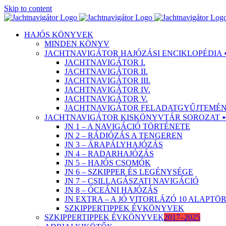
Skip to content
HAJÓS KÖNYVEK
MINDEN KÖNYV
JACHTNAVIGÁTOR HAJÓZÁSI ENCIKLOPÉDIA 
JACHTNAVIGÁTOR I.
JACHTNAVIGÁTOR II.
JACHTNAVIGÁTOR III.
JACHTNAVIGÁTOR IV.
JACHTNAVIGÁTOR V.
JACHTNAVIGÁTOR FELADATGYŰJTEMÉNY
JACHTNAVIGÁTOR KISKÖNYVTÁR SOROZAT 
JN 1 – A NAVIGÁCIÓ TÖRTÉNETE
JN 2 – RÁDIÓZÁS A TENGEREN
JN 3 – ÁRAPÁLYHAJÓZÁS
JN 4 – RADARHAJÓZÁS
JN 5 – HAJÓS CSOMÓK
JN 6 – SZKIPPER ÉS LEGÉNYSÉGE
JN 7 – CSILLAGÁSZATI NAVIGÁCIÓ
JN 8 – ÓCEÁNI HAJÓZÁS
JN EXTRA – A JÓ VITORLÁZÓ 10 ALAPT
SZKIPPERTIPPEK ÉVKÖNYVEK
SZKIPPERTIPPEK ÉVKÖNYVEK
2017–2025