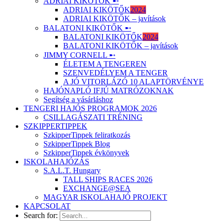
ADRIAI KIKÖTŐK ➸
ADRIAI KIKÖTŐK
2024
ADRIAI KIKÖTŐK – javítások
BALATONI KIKÖTŐK ➸
BALATONI KIKÖTŐK
2024
BALATONI KIKÖTŐK – javítások
JIMMY CORNELL ➸
ÉLETEM A TENGEREN
SZENVEDÉLYEM A TENGER
A JÓ VITORLÁZÓ 10 ALAPTÖRVÉNYE
HAJÓNAPLÓ IFJÚ MATRÓZOKNAK
Segítség a vásárláshoz
TENGERI HAJÓS PROGRAMOK 2026
CSILLAGÁSZATI TRÉNING
SZKIPPERTIPPEK
SzkipperTippek feliratkozás
SzkipperTippek Blog
SzkipperTippek évkönyvek
ISKOLAHAJÓZÁS
S.A.L.T. Hungary
TALL SHIPS RACES 2026
EXCHANGE@SEA
MAGYAR ISKOLAHAJÓ PROJEKT
KAPCSOLAT
Search for: