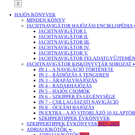
HAJÓS KÖNYVEK
MINDEN KÖNYV
JACHTNAVIGÁTOR HAJÓZÁSI ENCIKLOPÉDIA 
JACHTNAVIGÁTOR I.
JACHTNAVIGÁTOR II.
JACHTNAVIGÁTOR III.
JACHTNAVIGÁTOR IV.
JACHTNAVIGÁTOR V.
JACHTNAVIGÁTOR FELADATGYŰJTEMÉNY
JACHTNAVIGÁTOR KISKÖNYVTÁR SOROZAT 
JN 1 – A NAVIGÁCIÓ TÖRTÉNETE
JN 2 – RÁDIÓZÁS A TENGEREN
JN 3 – ÁRAPÁLYHAJÓZÁS
JN 4 – RADARHAJÓZÁS
JN 5 – HAJÓS CSOMÓK
JN 6 – SZKIPPER ÉS LEGÉNYSÉGE
JN 7 – CSILLAGÁSZATI NAVIGÁCIÓ
JN 8 – ÓCEÁNI HAJÓZÁS
JN EXTRA – A JÓ VITORLÁZÓ 10 ALAPT
SZKIPPERTIPPEK ÉVKÖNYVEK
SZKIPPERTIPPEK ÉVKÖNYVEK
2017–2025
ADRIAI KIKÖTŐK ➸
ADRIAI KIKÖTŐK
2024