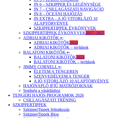
JN 6 – SZKIPPER ÉS LEGÉNYSÉGE
JN 7 – CSILLAGÁSZATI NAVIGÁCIÓ
JN 8 – ÓCEÁNI HAJÓZÁS
JN EXTRA – A JÓ VITORLÁZÓ 10
ALAPTÖRVÉNYE
SZKIPPERTIPPEK ÉVKÖNYVEK
SZKIPPERTIPPEK ÉVKÖNYVEK
2017–2025
ADRIAI KIKÖTŐK ➸
ADRIAI KIKÖTŐK
2024
ADRIAI KIKÖTŐK – javítások
BALATONI KIKÖTŐK ➸
BALATONI KIKÖTŐK
2024
BALATONI KIKÖTŐK – javítások
JIMMY CORNELL ➸
ÉLETEM A TENGEREN
SZENVEDÉLYEM A TENGER
A JÓ VITORLÁZÓ 10 ALAPTÖRVÉNYE
HAJÓNAPLÓ IFJÚ MATRÓZOKNAK
Segítség a vásárláshoz
TENGERI HAJÓS PROGRAMOK 2026
CSILLAGÁSZATI TRÉNING
SZKIPPERTIPPEK
SzkipperTippek feliratkozás
SzkipperTippek Blog