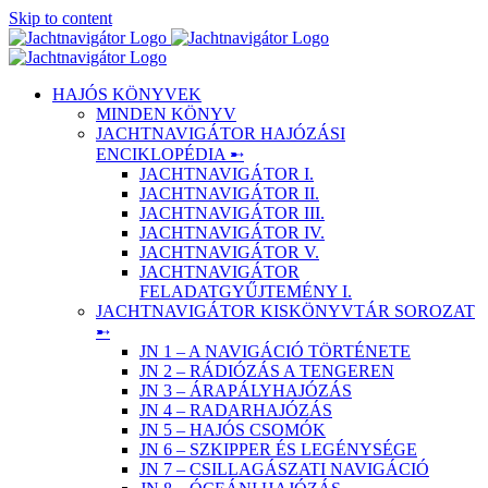
Skip to content
HAJÓS KÖNYVEK
MINDEN KÖNYV
JACHTNAVIGÁTOR HAJÓZÁSI
ENCIKLOPÉDIA ➸
JACHTNAVIGÁTOR I.
JACHTNAVIGÁTOR II.
JACHTNAVIGÁTOR III.
JACHTNAVIGÁTOR IV.
JACHTNAVIGÁTOR V.
JACHTNAVIGÁTOR
FELADATGYŰJTEMÉNY I.
JACHTNAVIGÁTOR KISKÖNYVTÁR SOROZAT
➸
JN 1 – A NAVIGÁCIÓ TÖRTÉNETE
JN 2 – RÁDIÓZÁS A TENGEREN
JN 3 – ÁRAPÁLYHAJÓZÁS
JN 4 – RADARHAJÓZÁS
JN 5 – HAJÓS CSOMÓK
JN 6 – SZKIPPER ÉS LEGÉNYSÉGE
JN 7 – CSILLAGÁSZATI NAVIGÁCIÓ