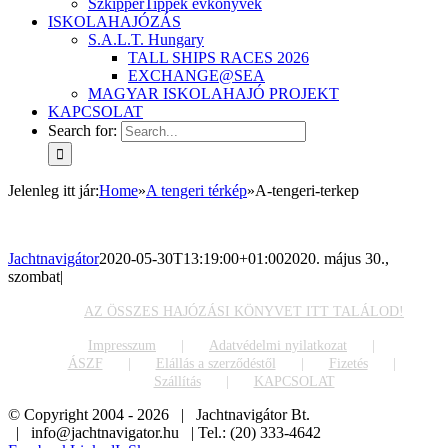
SzkipperTippek évkönyvek
ISKOLAHAJÓZÁS
S.A.L.T. Hungary
TALL SHIPS RACES 2026
EXCHANGE@SEA
MAGYAR ISKOLAHAJÓ PROJEKT
KAPCSOLAT
Search for:
Jelenleg itt jár
:
Home
»
A tengeri térkép
»
A-tengeri-terkep
Jachtnavigátor
2020-05-30T13:19:00+01:00
2020. május 30.,
szombat
|
AZ ÖSSZES HAJÓZÁSI KÖNYVET ITT TALÁLOD!
Impresszum
Adatvédelmi nyilatkozat
ÁSZF
Elállás a szerződéstől
Fizetés
Szállítás
KAPCSOLAT
© Copyright 2004 -
2026 | Jachtnavigátor Bt.
| info@jachtnavigator.hu | Tel.: (20) 333-4642