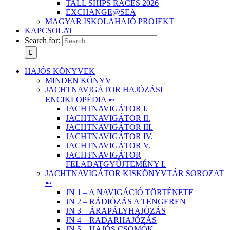
TALL SHIPS RACES 2026
EXCHANGE@SEA
MAGYAR ISKOLAHAJÓ PROJEKT
KAPCSOLAT
Search for:
HAJÓS KÖNYVEK
MINDEN KÖNYV
JACHTNAVIGÁTOR HAJÓZÁSI
ENCIKLOPÉDIA ➸
JACHTNAVIGÁTOR I.
JACHTNAVIGÁTOR II.
JACHTNAVIGÁTOR III.
JACHTNAVIGÁTOR IV.
JACHTNAVIGÁTOR V.
JACHTNAVIGÁTOR
FELADATGYŰJTEMÉNY I.
JACHTNAVIGÁTOR KISKÖNYVTÁR SOROZAT
➸
JN 1 – A NAVIGÁCIÓ TÖRTÉNETE
JN 2 – RÁDIÓZÁS A TENGEREN
JN 3 – ÁRAPÁLYHAJÓZÁS
JN 4 – RADARHAJÓZÁS
JN 5 – HAJÓS CSOMÓK