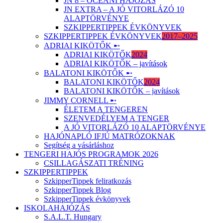
JN 8 – ÓCEÁNI HAJÓZÁS
JN EXTRA – A JÓ VITORLÁZÓ 10
ALAPTÖRVÉNYE
SZKIPPERTIPPEK ÉVKÖNYVEK
SZKIPPERTIPPEK ÉVKÖNYVEK
2017–2025
ADRIAI KIKÖTŐK ➸
ADRIAI KIKÖTŐK
2024
ADRIAI KIKÖTŐK – javítások
BALATONI KIKÖTŐK ➸
BALATONI KIKÖTŐK
2024
BALATONI KIKÖTŐK – javítások
JIMMY CORNELL ➸
ÉLETEM A TENGEREN
SZENVEDÉLYEM A TENGER
A JÓ VITORLÁZÓ 10 ALAPTÖRVÉNYE
HAJÓNAPLÓ IFJÚ MATRÓZOKNAK
Segítség a vásárláshoz
TENGERI HAJÓS PROGRAMOK 2026
CSILLAGÁSZATI TRÉNING
SZKIPPERTIPPEK
SzkipperTippek feliratkozás
SzkipperTippek Blog
SzkipperTippek évkönyvek
ISKOLAHAJÓZÁS
S.A.L.T. Hungary