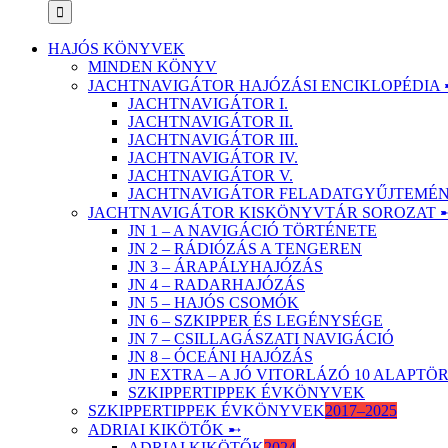
HAJÓS KÖNYVEK
MINDEN KÖNYV
JACHTNAVIGÁTOR HAJÓZÁSI ENCIKLOPÉDIA 
JACHTNAVIGÁTOR I.
JACHTNAVIGÁTOR II.
JACHTNAVIGÁTOR III.
JACHTNAVIGÁTOR IV.
JACHTNAVIGÁTOR V.
JACHTNAVIGÁTOR FELADATGYŰJTEMÉNY
JACHTNAVIGÁTOR KISKÖNYVTÁR SOROZAT 
JN 1 – A NAVIGÁCIÓ TÖRTÉNETE
JN 2 – RÁDIÓZÁS A TENGEREN
JN 3 – ÁRAPÁLYHAJÓZÁS
JN 4 – RADARHAJÓZÁS
JN 5 – HAJÓS CSOMÓK
JN 6 – SZKIPPER ÉS LEGÉNYSÉGE
JN 7 – CSILLAGÁSZATI NAVIGÁCIÓ
JN 8 – ÓCEÁNI HAJÓZÁS
JN EXTRA – A JÓ VITORLÁZÓ 10 ALAPT
SZKIPPERTIPPEK ÉVKÖNYVEK
SZKIPPERTIPPEK ÉVKÖNYVEK
2017–2025
ADRIAI KIKÖTŐK ➸
ADRIAI KIKÖTŐK
2024