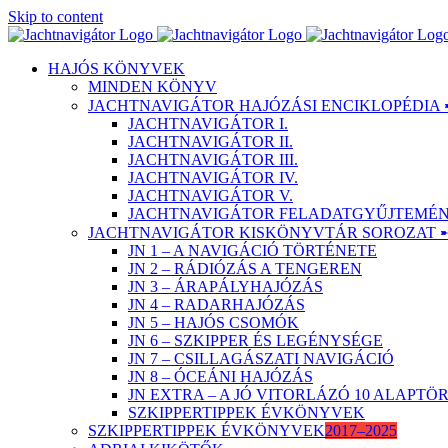
Skip to content
HAJÓS KÖNYVEK
MINDEN KÖNYV
JACHTNAVIGÁTOR HAJÓZÁSI ENCIKLOPÉDIA 
JACHTNAVIGÁTOR I.
JACHTNAVIGÁTOR II.
JACHTNAVIGÁTOR III.
JACHTNAVIGÁTOR IV.
JACHTNAVIGÁTOR V.
JACHTNAVIGÁTOR FELADATGYŰJTEMÉNY
JACHTNAVIGÁTOR KISKÖNYVTÁR SOROZAT 
JN 1 – A NAVIGÁCIÓ TÖRTÉNETE
JN 2 – RÁDIÓZÁS A TENGEREN
JN 3 – ÁRAPÁLYHAJÓZÁS
JN 4 – RADARHAJÓZÁS
JN 5 – HAJÓS CSOMÓK
JN 6 – SZKIPPER ÉS LEGÉNYSÉGE
JN 7 – CSILLAGÁSZATI NAVIGÁCIÓ
JN 8 – ÓCEÁNI HAJÓZÁS
JN EXTRA – A JÓ VITORLÁZÓ 10 ALAPT
SZKIPPERTIPPEK ÉVKÖNYVEK
SZKIPPERTIPPEK ÉVKÖNYVEK
2017–2025