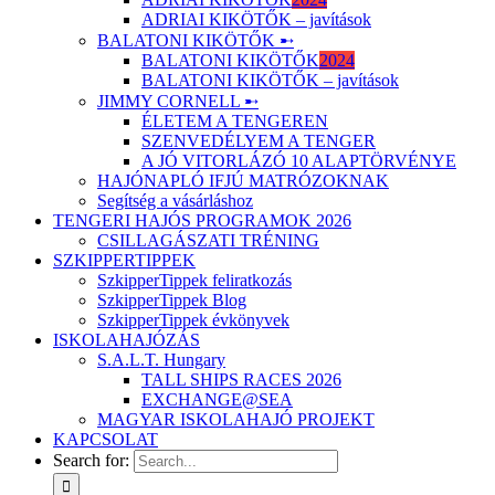
ADRIAI KIKÖTŐK – javítások
BALATONI KIKÖTŐK ➸
BALATONI KIKÖTŐK
2024
BALATONI KIKÖTŐK – javítások
JIMMY CORNELL ➸
ÉLETEM A TENGEREN
SZENVEDÉLYEM A TENGER
A JÓ VITORLÁZÓ 10 ALAPTÖRVÉNYE
HAJÓNAPLÓ IFJÚ MATRÓZOKNAK
Segítség a vásárláshoz
TENGERI HAJÓS PROGRAMOK 2026
CSILLAGÁSZATI TRÉNING
SZKIPPERTIPPEK
SzkipperTippek feliratkozás
SzkipperTippek Blog
SzkipperTippek évkönyvek
ISKOLAHAJÓZÁS
S.A.L.T. Hungary
TALL SHIPS RACES 2026
EXCHANGE@SEA
MAGYAR ISKOLAHAJÓ PROJEKT
KAPCSOLAT
Search for: