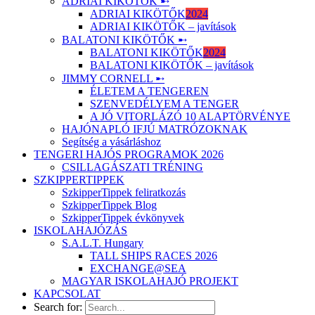
ADRIAI KIKÖTŐK ➸
ADRIAI KIKÖTŐK
2024
ADRIAI KIKÖTŐK – javítások
BALATONI KIKÖTŐK ➸
BALATONI KIKÖTŐK
2024
BALATONI KIKÖTŐK – javítások
JIMMY CORNELL ➸
ÉLETEM A TENGEREN
SZENVEDÉLYEM A TENGER
A JÓ VITORLÁZÓ 10 ALAPTÖRVÉNYE
HAJÓNAPLÓ IFJÚ MATRÓZOKNAK
Segítség a vásárláshoz
TENGERI HAJÓS PROGRAMOK 2026
CSILLAGÁSZATI TRÉNING
SZKIPPERTIPPEK
SzkipperTippek feliratkozás
SzkipperTippek Blog
SzkipperTippek évkönyvek
ISKOLAHAJÓZÁS
S.A.L.T. Hungary
TALL SHIPS RACES 2026
EXCHANGE@SEA
MAGYAR ISKOLAHAJÓ PROJEKT
KAPCSOLAT
Search for: