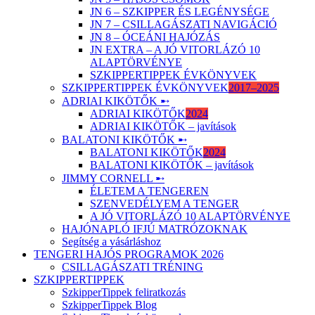
JN 6 – SZKIPPER ÉS LEGÉNYSÉGE
JN 7 – CSILLAGÁSZATI NAVIGÁCIÓ
JN 8 – ÓCEÁNI HAJÓZÁS
JN EXTRA – A JÓ VITORLÁZÓ 10
ALAPTÖRVÉNYE
SZKIPPERTIPPEK ÉVKÖNYVEK
SZKIPPERTIPPEK ÉVKÖNYVEK
2017–2025
ADRIAI KIKÖTŐK ➸
ADRIAI KIKÖTŐK
2024
ADRIAI KIKÖTŐK – javítások
BALATONI KIKÖTŐK ➸
BALATONI KIKÖTŐK
2024
BALATONI KIKÖTŐK – javítások
JIMMY CORNELL ➸
ÉLETEM A TENGEREN
SZENVEDÉLYEM A TENGER
A JÓ VITORLÁZÓ 10 ALAPTÖRVÉNYE
HAJÓNAPLÓ IFJÚ MATRÓZOKNAK
Segítség a vásárláshoz
TENGERI HAJÓS PROGRAMOK 2026
CSILLAGÁSZATI TRÉNING
SZKIPPERTIPPEK
SzkipperTippek feliratkozás
SzkipperTippek Blog