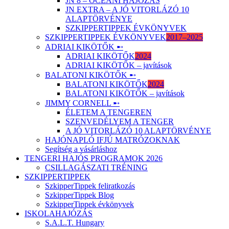
JN 8 – ÓCEÁNI HAJÓZÁS
JN EXTRA – A JÓ VITORLÁZÓ 10
ALAPTÖRVÉNYE
SZKIPPERTIPPEK ÉVKÖNYVEK
SZKIPPERTIPPEK ÉVKÖNYVEK
2017–2025
ADRIAI KIKÖTŐK ➸
ADRIAI KIKÖTŐK
2024
ADRIAI KIKÖTŐK – javítások
BALATONI KIKÖTŐK ➸
BALATONI KIKÖTŐK
2024
BALATONI KIKÖTŐK – javítások
JIMMY CORNELL ➸
ÉLETEM A TENGEREN
SZENVEDÉLYEM A TENGER
A JÓ VITORLÁZÓ 10 ALAPTÖRVÉNYE
HAJÓNAPLÓ IFJÚ MATRÓZOKNAK
Segítség a vásárláshoz
TENGERI HAJÓS PROGRAMOK 2026
CSILLAGÁSZATI TRÉNING
SZKIPPERTIPPEK
SzkipperTippek feliratkozás
SzkipperTippek Blog
SzkipperTippek évkönyvek
ISKOLAHAJÓZÁS
S.A.L.T. Hungary