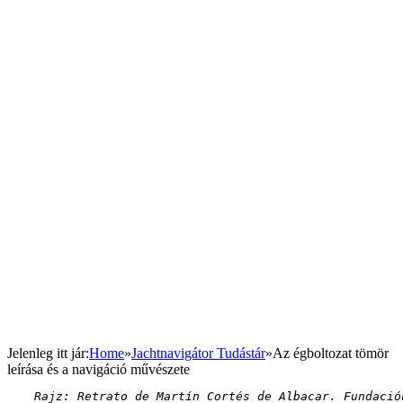
Jelenleg itt jár
:
Home
»
Jachtnavigátor Tudástár
»
Az égboltozat tömör
leírása és a navigáció művészete