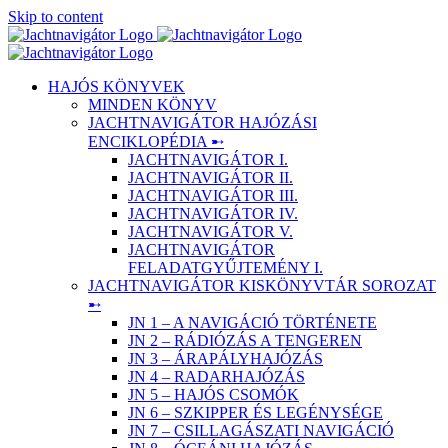
Skip to content
HAJÓS KÖNYVEK
MINDEN KÖNYV
JACHTNAVIGÁTOR HAJÓZÁSI
ENCIKLOPÉDIA ➸
JACHTNAVIGÁTOR I.
JACHTNAVIGÁTOR II.
JACHTNAVIGÁTOR III.
JACHTNAVIGÁTOR IV.
JACHTNAVIGÁTOR V.
JACHTNAVIGÁTOR
FELADATGYŰJTEMÉNY I.
JACHTNAVIGÁTOR KISKÖNYVTÁR SOROZAT
➸
JN 1 – A NAVIGÁCIÓ TÖRTÉNETE
JN 2 – RÁDIÓZÁS A TENGEREN
JN 3 – ÁRAPÁLYHAJÓZÁS
JN 4 – RADARHAJÓZÁS
JN 5 – HAJÓS CSOMÓK
JN 6 – SZKIPPER ÉS LEGÉNYSÉGE
JN 7 – CSILLAGÁSZATI NAVIGÁCIÓ