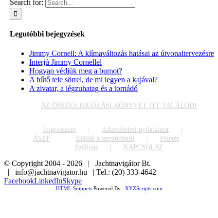
Search for:
Legutóbbi bejegyzések
Jimmy Cornell: A klímaváltozás hatásai az útvonaltervezésre
Interjú Jimmy Cornellel
Hogyan védjük meg a bumot?
A hűtő tele sörrel, de mi legyen a kajával?
A zivatar, a légzuhatag és a tornádó
AZ ÖSSZES HAJÓZÁSI KÖNYVET ITT TALÁLOD!
Impresszum
Adatvédelmi nyilatkozat
ÁSZF
Elállás a szerződéstől
Fizetés
Szállítás
KAPCSOLAT
© Copyright 2004 -
2026 | Jachtnavigátor Bt.
| info@jachtnavigator.hu | Tel.: (20) 333-4642
Facebook
LinkedIn
Skype
HTML Snippets
Powered By :
XYZScripts.com