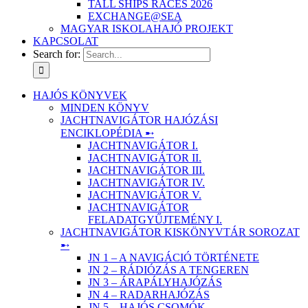
TALL SHIPS RACES 2026
EXCHANGE@SEA
MAGYAR ISKOLAHAJÓ PROJEKT
KAPCSOLAT
Search for:
HAJÓS KÖNYVEK
MINDEN KÖNYV
JACHTNAVIGÁTOR HAJÓZÁSI
ENCIKLOPÉDIA ➸
JACHTNAVIGÁTOR I.
JACHTNAVIGÁTOR II.
JACHTNAVIGÁTOR III.
JACHTNAVIGÁTOR IV.
JACHTNAVIGÁTOR V.
JACHTNAVIGÁTOR
FELADATGYŰJTEMÉNY I.
JACHTNAVIGÁTOR KISKÖNYVTÁR SOROZAT
➸
JN 1 – A NAVIGÁCIÓ TÖRTÉNETE
JN 2 – RÁDIÓZÁS A TENGEREN
JN 3 – ÁRAPÁLYHAJÓZÁS
JN 4 – RADARHAJÓZÁS
JN 5 – HAJÓS CSOMÓK