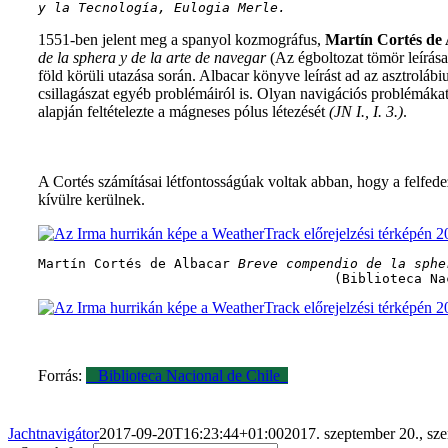
y la Tecnología, Eulogia Merle.
1551-ben jelent meg a spanyol kozmográfus,
Martín Cortés de
de la sphera y de la arte de navegar
(Az égboltozat tömör leírása
föld körüli utazása során. Albacar könyve leírást ad az asztroláb
csillagászat egyéb problémáiról is. Olyan navigációs problémákat 
alapján feltételezte a mágneses pólus létezését
(JN I., I. 3.)
.
A Cortés számításai létfontosságúak voltak abban, hogy a felfed
kívülre kerülnek.
Martín Cortés de Albacar 
Breve compendio de la sphe
 (Biblioteca Na
Forrás:
Biblioteca Nacional de Chile
Jachtnavigátor
2017-09-20T16:23:44+01:00
2017. szeptember 20., sze