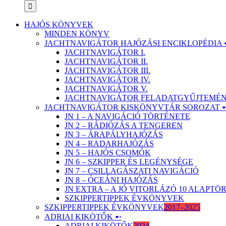
HAJÓS KÖNYVEK
MINDEN KÖNYV
JACHTNAVIGÁTOR HAJÓZÁSI ENCIKLOPÉDIA 
JACHTNAVIGÁTOR I.
JACHTNAVIGÁTOR II.
JACHTNAVIGÁTOR III.
JACHTNAVIGÁTOR IV.
JACHTNAVIGÁTOR V.
JACHTNAVIGÁTOR FELADATGYŰJTEMÉNY
JACHTNAVIGÁTOR KISKÖNYVTÁR SOROZAT 
JN 1 – A NAVIGÁCIÓ TÖRTÉNETE
JN 2 – RÁDIÓZÁS A TENGEREN
JN 3 – ÁRAPÁLYHAJÓZÁS
JN 4 – RADARHAJÓZÁS
JN 5 – HAJÓS CSOMÓK
JN 6 – SZKIPPER ÉS LEGÉNYSÉGE
JN 7 – CSILLAGÁSZATI NAVIGÁCIÓ
JN 8 – ÓCEÁNI HAJÓZÁS
JN EXTRA – A JÓ VITORLÁZÓ 10 ALAPT
SZKIPPERTIPPEK ÉVKÖNYVEK
SZKIPPERTIPPEK ÉVKÖNYVEK
2017–2025
ADRIAI KIKÖTŐK ➸
ADRIAI KIKÖTŐK
2024