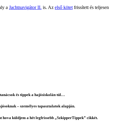
aly a
Jachtnavigátor II.
is. Az
első kötet
frissített és teljesen
tanácsok és tippek a hajósiskolán túl…
ajósoknak – személyes tapasztalatok alapján.
ént hova küldjem a hét legfrissebb „SzkipperTippek” cikkét.