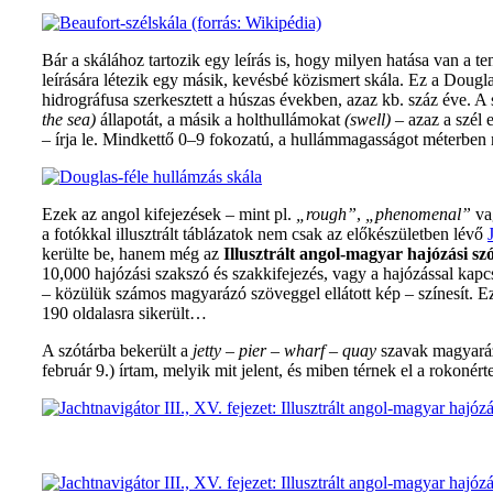
Bár a skálához tartozik egy leírás is, hogy milyen hatása van a te
leírására létezik egy másik, kevésbé közismert skála. Ez a Doug
hidrográfusa szerkesztett a húszas években, azaz kb. száz éve. A
the sea)
állapotát, a másik a holthullámokat
(swell)
– azaz a szél
– írja le. Mindkettő 0–9 fokozatú, a hullámmagasságot méterben 
Ezek az angol kifejezések – mint pl.
„rough”
,
„phenomenal”
va
a fotókkal illusztrált táblázatok nem csak az előkészületben lévő
kerülte be, hanem még az
Illusztrált angol-magyar hajózási sz
10,000 hajózási szakszó és szakkifejezés, vagy a hajózással kapc
– közülük számos magyarázó szöveggel ellátott kép – színesít. Ez 
190 oldalasra sikerült…
A szótárba bekerült a
jetty – pier – wharf – quay
szavak magyaráz
február 9.) írtam, melyik mit jelent, és miben térnek el a rokonér