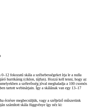
a
 0–12 fokozatú skála a szélsebességeket írja le a nulla
áró hurrikánig (ciklon, tájfun). Hozzá kell tenni, hogy az
, amelyekben a szélerősség jóval meghaladja a 100 csomós
ben tartott webinárjain. Így a skálának van egy 13–17
, ha érzésre megbecsüljük, vagy a széljelző műszerünk
pján számított skála függvénye így néz ki: