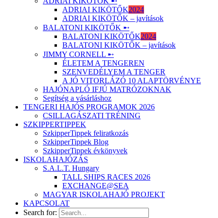
ADRIAI KIKÖTŐK ➸
ADRIAI KIKÖTŐK
2024
ADRIAI KIKÖTŐK – javítások
BALATONI KIKÖTŐK ➸
BALATONI KIKÖTŐK
2024
BALATONI KIKÖTŐK – javítások
JIMMY CORNELL ➸
ÉLETEM A TENGEREN
SZENVEDÉLYEM A TENGER
A JÓ VITORLÁZÓ 10 ALAPTÖRVÉNYE
HAJÓNAPLÓ IFJÚ MATRÓZOKNAK
Segítség a vásárláshoz
TENGERI HAJÓS PROGRAMOK 2026
CSILLAGÁSZATI TRÉNING
SZKIPPERTIPPEK
SzkipperTippek feliratkozás
SzkipperTippek Blog
SzkipperTippek évkönyvek
ISKOLAHAJÓZÁS
S.A.L.T. Hungary
TALL SHIPS RACES 2026
EXCHANGE@SEA
MAGYAR ISKOLAHAJÓ PROJEKT
KAPCSOLAT
Search for: