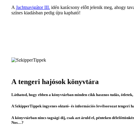
A
Jachtnavigátor III.
idén karácsony előtt jelenik meg, ahogy tav
színes kiadásban pedig újra kapható!
A tengeri hajósok könyvtára
Láthatod, hogy ebben a könyvtárban minden cikk hasznos tudás, ötletek, 
A SzkipperTippek ingyenes oktató- és információs levélsorozat tengeri h
A könyvtárban nincs tagsági díj, csak azt áruld el, pénteken délelőttönk
Nos…?