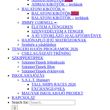
ADRIAI KIKÖTŐK – javítások
BALATONI KIKÖTŐK ➸
BALATONI KIKÖTŐK
2024
BALATONI KIKÖTŐK – javítások
JIMMY CORNELL ➸
ÉLETEM A TENGEREN
SZENVEDÉLYEM A TENGER
A JÓ VITORLÁZÓ 10 ALAPTÖRVÉNYE
HAJÓNAPLÓ IFJÚ MATRÓZOKNAK
Segítség a vásárláshoz
TENGERI HAJÓS PROGRAMOK 2026
CSILLAGÁSZATI TRÉNING
SZKIPPERTIPPEK
SzkipperTippek feliratkozás
SzkipperTippek Blog
SzkipperTippek évkönyvek
ISKOLAHAJÓZÁS
S.A.L.T. Hungary
TALL SHIPS RACES 2026
EXCHANGE@SEA
MAGYAR ISKOLAHAJÓ PROJEKT
KAPCSOLAT
Search for: