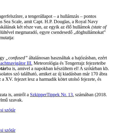
ngerfelszínre, a tengerállapot – a hullámzás – pontos
las Sea Scale, amit Capt. H.P. Douglas, a Royal Navy
 skálának két része van, az egyik az élő hullámok
(state of
 elültével megmaradó, egyre csendesedő „döghullámokat”
mutatja:
gy
„confused”
általánosan használtak a hajózásban, ezért
Jachtnavigátor III.
Meteorológia és Tengerrajz fejezeteibe
ótár
ba is, amivel a napokban készültem el! A szótárban kb.
solatos szó található, amiket az új kiadásban már 170 ábra
a XV. fejezet lesz a harmadik kötet utolsó fejezete, és
ata is, amiről a
SzkipperTippek Nr. 13.
számában (2018.
telmű szavak.