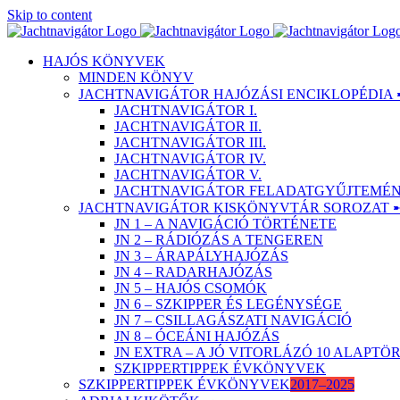
Skip to content
HAJÓS KÖNYVEK
MINDEN KÖNYV
JACHTNAVIGÁTOR HAJÓZÁSI ENCIKLOPÉDIA 
JACHTNAVIGÁTOR I.
JACHTNAVIGÁTOR II.
JACHTNAVIGÁTOR III.
JACHTNAVIGÁTOR IV.
JACHTNAVIGÁTOR V.
JACHTNAVIGÁTOR FELADATGYŰJTEMÉNY
JACHTNAVIGÁTOR KISKÖNYVTÁR SOROZAT 
JN 1 – A NAVIGÁCIÓ TÖRTÉNETE
JN 2 – RÁDIÓZÁS A TENGEREN
JN 3 – ÁRAPÁLYHAJÓZÁS
JN 4 – RADARHAJÓZÁS
JN 5 – HAJÓS CSOMÓK
JN 6 – SZKIPPER ÉS LEGÉNYSÉGE
JN 7 – CSILLAGÁSZATI NAVIGÁCIÓ
JN 8 – ÓCEÁNI HAJÓZÁS
JN EXTRA – A JÓ VITORLÁZÓ 10 ALAPT
SZKIPPERTIPPEK ÉVKÖNYVEK
SZKIPPERTIPPEK ÉVKÖNYVEK
2017–2025