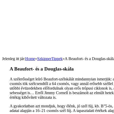
Jelenleg itt jár
:
Home
»
SzkipperTippek
»
A Beaufort- és a Douglas-skál
A Beaufort- és a Douglas-skála
A szélerősséget leíró Beaufort-szélskálát mindannyian ismerjük: a
csomós tök szélcsendtől a 64 csomós, vagy annál erősebb széllel j
utóbbi évtizedekben előfordulnak olyan erős trópusi ciklonok is
sebességet is… Erről Jimmy Cornell is beszámolt az elmúlt hetek
értékig kibővített változata is.
A gyakorlatban azt mondjuk, hogy élénk, jó szél fúj, kb. B°5-ös
adatai alapján a 16–21 csomós szél fúj. A tapasztalati értékek ala